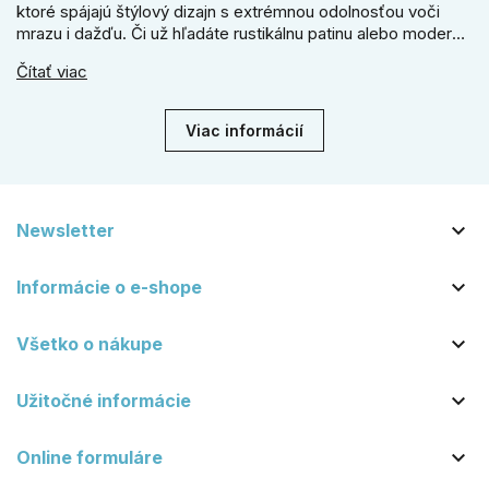
ktoré spájajú štýlový dizajn s extrémnou odolnosťou voči
mrazu i dažďu. Či už hľadáte rustikálnu patinu alebo moderné
línie, naše kované kovanie s práškovým lakom nehrdzavie a
Čítať viac
vydrží roky. Zabezpečte svoj vstup kvalitou, ktorá prežije
dekády. Objavte našu ponuku a vyberte si tú pravú!
Viac informácií

Newsletter

Informácie o e-shope

Všetko o nákupe

Užitočné informácie

Online formuláre