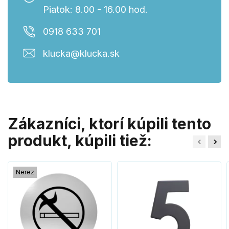
Piatok: 8.00 - 16.00 hod.
0918 633 701
klucka@klucka.sk
Zákazníci, ktorí kúpili tento
produkt, kúpili tiež:
Nerez