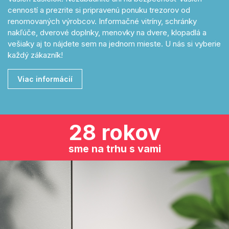
cenností a prezrite si pripravenú ponuku trezorov od
renomovaných výrobcov. Informačné vitríny, schránky
nakľúče, dverové doplnky, menovky na dvere, klopadlá a
vešiaky aj to nájdete sem na jednom mieste. U nás si vyberie
každý zákazník!
Viac informácií
28 rokov
sme na trhu s vami