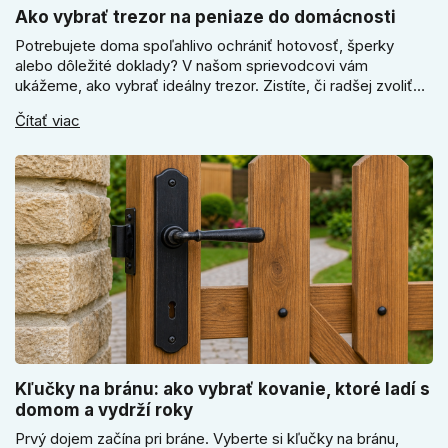
Ako vybrať trezor na peniaze do domácnosti
Potrebujete doma spoľahlivo ochrániť hotovosť, šperky
alebo dôležité doklady? V našom sprievodcovi vám
ukážeme, ako vybrať ideálny trezor. Zistíte, či radšej zvoliť
elektronický alebo mechanický zámok, a prečo je absolútne
Čítať viac
kľúčové jeho správne ukotvenie.
Kľučky na bránu: ako vybrať kovanie, ktoré ladí s
domom a vydrží roky
Prvý dojem začína pri bráne. Vyberte si kľučky na bránu,