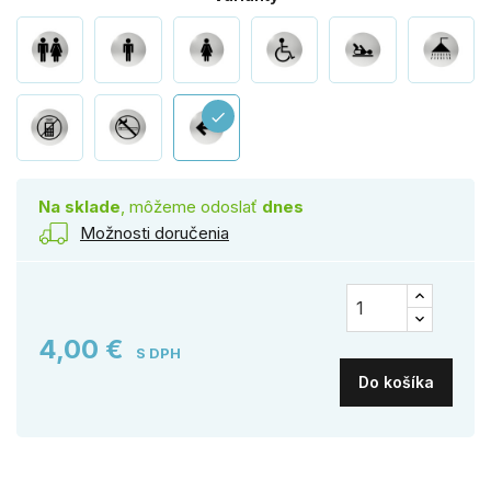
check
Na sklade
, môžeme odoslať
dnes
Možnosti doručenia
4,00 €
S DPH
Do košíka