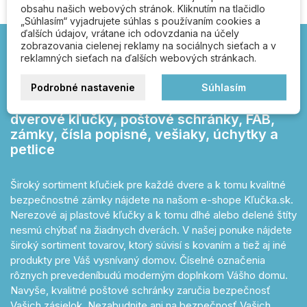
obsahu našich webových stránok. Kliknutím na tlačidlo
„Súhlasím“ vyjadrujete súhlas s používaním cookies a
ďalších údajov, vrátane ich odovzdania na účely
zobrazovania cielenej reklamy na sociálnych sieťach a v
reklamných sieťach na ďalších webových stránkach.
Kľučka.sk – otvárajte
správnou kľučkou!
Podrobné nastavenie
Súhlasím
dverové kľučky, poštové schránky, FAB,
zámky, čísla popisné, vešiaky, úchytky a
petlice
Široký sortiment kľučiek pre každé dvere a k tomu kvalitné
bezpečnostné zámky nájdete na našom e-shope Kľučka.sk.
Nerezové aj plastové kľučky a k tomu dlhé alebo delené štíty
nesmú chýbať na žiadnych dverách. V našej ponuke nájdete
široký sortiment tovarov, ktorý súvisí s kovaním a tiež aj iné
produkty pre Váš vysnívaný domov. Číselné označenia
rôznych prevedeníbudú moderným doplnkom Vášho domu.
Navyše, kvalitné poštové schránky zaručia bezpečnosť
Vašich zásielok. Nezabudnite ani na bezpečnosť Vašich