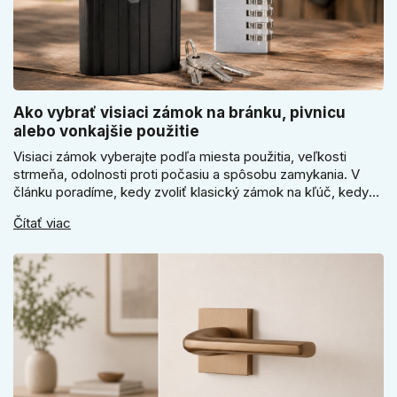
Ako vybrať visiaci zámok na bránku, pivnicu
alebo vonkajšie použitie
Visiaci zámok vyberajte podľa miesta použitia, veľkosti
strmeňa, odolnosti proti počasiu a spôsobu zamykania. V
článku poradíme, kedy zvoliť klasický zámok na kľúč, kedy
kódový visiaci zámok, kedy vodeodolné prevedenie a prečo
Čítať viac
sa pri bránke, pivnici alebo záhradnom domčeku neoplatí
riadiť len cenou, vzhľadom alebo veľkosťou.