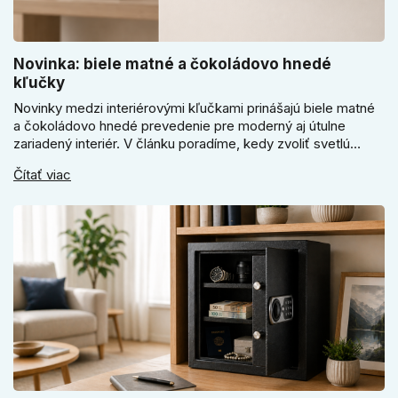
Novinka: biele matné a čokoládovo hnedé
kľučky
Novinky medzi interiérovými kľučkami prinášajú biele matné
a čokoládovo hnedé prevedenie pre moderný aj útulne
zariadený interiér. V článku poradíme, kedy zvoliť svetlú
Super SLIM kľučku, kedy čokoládovo hnedý Slim model a
Čítať viac
ako vyberať medzi okrúhlym a štvorcovým štítom. Nové
odtiene pomôžu zladiť dvere s interiérom.