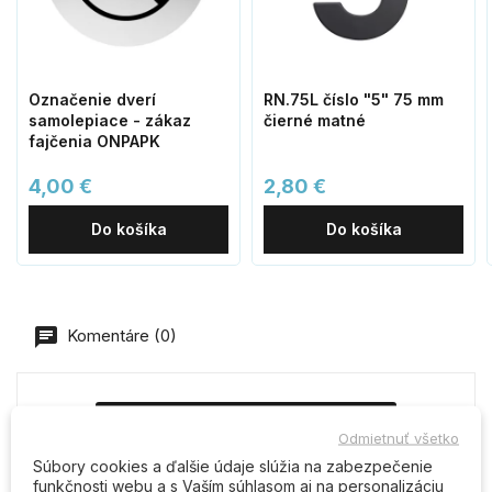
Označenie dverí
RN.75L číslo "5" 75 mm
samolepiace - zákaz
čierné matné
fajčenia ONPAPK
4,00 €
2,80 €
Do košíka
Do košíka
Komentáre (0)
Buďte prvý kto napíše recenziu
Odmietnuť všetko
Súbory cookies a ďalšie údaje slúžia na zabezpečenie
funkčnosti webu a s Vaším súhlasom aj na personalizáciu