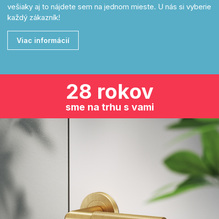
vešiaky aj to nájdete sem na jednom mieste. U nás si vyberie
každý zákazník!
Viac informácií
28 rokov
sme na trhu s vami