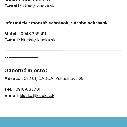
E-mail :
sklad@klucka.sk
Informácie : montáž schránok, výroba schránok
Mobil :
0948 259 411
E-mail :
klucka@klucka.sk
-----------------------------------------------------------
-----------------
Odberné miesto :
Adresa :
022 01, ČADCA, Kukučínova 29
Tel. :
0918/633701
E-mail:
klucka@klucka.sk