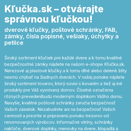
Kľučka.sk – otvárajte
správnou kľučkou!
dverové kľučky, poštové schránky, FAB,
zámky, čísla popisné, vešiaky, úchytky a
petlice
Široký sortiment kľučiek pre každé dvere a k tomu kvalitné
bezpečnostné zámky nájdete na našom e-shope Kľučka.sk.
Nerezové aj plastové kľučky a k tomu dlhé alebo delené štíty
nesmú chýbať na žiadnych dverách. V našej ponuke nájdete
široký sortiment tovarov, ktorý súvisí s kovaním a tiež aj iné
produkty pre Váš vysnívaný domov. Číselné označenia
rôznych prevedeníbudú moderným doplnkom Vášho domu.
Navyše, kvalitné poštové schránky zaručia bezpečnosť
Vašich zásielok. Nezabudnite ani na bezpečnosť Vašich
cenností a prezrite si pripravenú ponuku trezorov od
renomovaných výrobcov. Informačné vitríny, schránky
nakľúče, dverové doplnky, menovky na dvere, klopadlá a