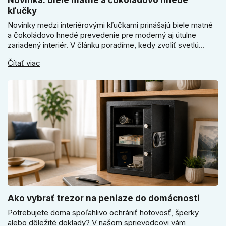
Novinka: biele matné a čokoládovo hnedé
kľučky
Novinky medzi interiérovými kľučkami prinášajú biele matné
a čokoládovo hnedé prevedenie pre moderný aj útulne
zariadený interiér. V článku poradíme, kedy zvoliť svetlú
Super SLIM kľučku, kedy čokoládovo hnedý Slim model a
Čítať viac
ako vyberať medzi okrúhlym a štvorcovým štítom. Nové
odtiene pomôžu zladiť dvere s interiérom.
Ako vybrať trezor na peniaze do domácnosti
Potrebujete doma spoľahlivo ochrániť hotovosť, šperky
alebo dôležité doklady? V našom sprievodcovi vám