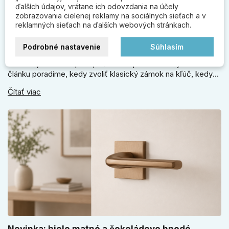
ďalších údajov, vrátane ich odovzdania na účely
zobrazovania cielenej reklamy na sociálnych sieťach a v
reklamných sieťach na ďalších webových stránkach.
Ako vybrať visiaci zámok na bránku, pivnicu
alebo vonkajšie použitie
Podrobné nastavenie
Súhlasím
Visiaci zámok vyberajte podľa miesta použitia, veľkosti
strmeňa, odolnosti proti počasiu a spôsobu zamykania. V
článku poradíme, kedy zvoliť klasický zámok na kľúč, kedy
kódový visiaci zámok, kedy vodeodolné prevedenie a prečo
Čítať viac
sa pri bránke, pivnici alebo záhradnom domčeku neoplatí
riadiť len cenou, vzhľadom alebo veľkosťou.