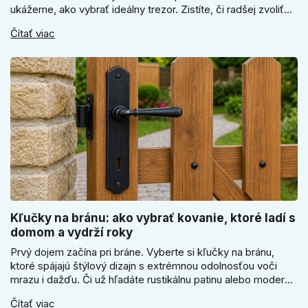
ukážeme, ako vybrať ideálny trezor. Zistíte, či radšej zvoliť
elektronický alebo mechanický zámok, a prečo je absolútne
Čítať viac
kľúčové jeho správne ukotvenie.
Kľučky na bránu: ako vybrať kovanie, ktoré ladí s
domom a vydrží roky
Prvý dojem začína pri bráne. Vyberte si kľučky na bránu,
ktoré spájajú štýlový dizajn s extrémnou odolnosťou voči
mrazu i dažďu. Či už hľadáte rustikálnu patinu alebo moderné
línie, naše kované kovanie s práškovým lakom nehrdzavie a
Čítať viac
vydrží roky. Zabezpečte svoj vstup kvalitou, ktorá prežije