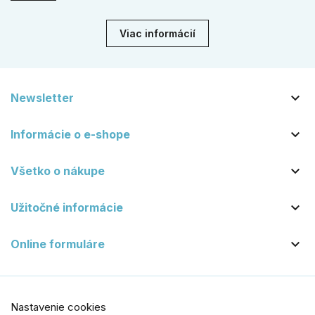
dekády. Objavte našu ponuku a vyberte si tú pravú!
Viac informácií

Newsletter

Informácie o e-shope

Všetko o nákupe

Užitočné informácie

Online formuláre
Nastavenie cookies