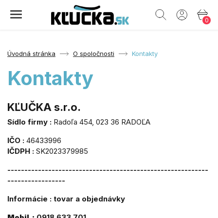
0
Úvodná stránka
O spoločnosti
Kontakty
Kontakty
KĽUČKA s.r.o.
Sídlo firmy :
Radoľa 454, 023 36 RADOĽA
IČO :
46433996
IČDPH :
SK2023379985
-----------------------------------------------------------
-----------------
Informácie : tovar a objednávky
Mobil :
0918 633 701