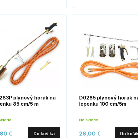
283P plynový horák na
D0285 plynový horák n
penku 85 cm/5 m
lepenku 100 cm/5m
sklade
Na sklade
,80 €
28,00 €
Do košíka
Do koší