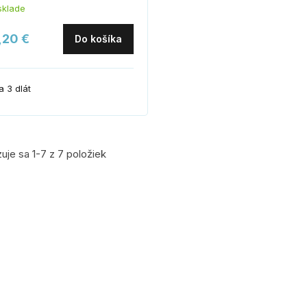
sklade
,20 €
Do košíka
a 3 dlát
uje sa 1-7 z 7 položiek