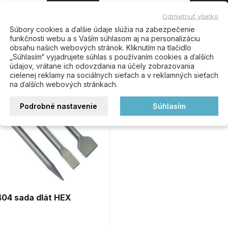
Odmietnuť všetko
Súbory cookies a ďalšie údaje slúžia na zabezpečenie
lota plameňa do 1850 °C
teplota plameňa do 1800 °C
funkčnosti webu a s Vaším súhlasom aj na personalizáciu
obsahu našich webových stránok. Kliknutím na tlačidlo
„Súhlasím“ vyjadrujete súhlas s používaním cookies a ďalších
údajov, vrátane ich odovzdania na účely zobrazovania
cielenej reklamy na sociálnych sieťach a v reklamných sieťach
na ďalších webových stránkach.
Podrobné nastavenie
Súhlasím
404 sada dlát HEX