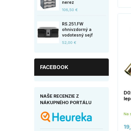
nerez
106,50 €
RS.251.FW
ohnivzdorný a
vodotesný sejf
52,00 €
FACEBOOK
D0
NAŠE RECENZIE Z
le
NÁKUPNÉHO PORTÁLU
Na 
19