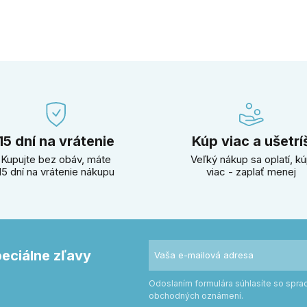
15 dní na vrátenie
Kúp viac a ušetrí
Kupujte bez obáv, máte
Veľký nákup sa oplatí, k
15 dní na vrátenie nákupu
viac - zaplať menej
peciálne zľavy
Odoslaním formulára súhlasíte so spr
obchodných oznámení.