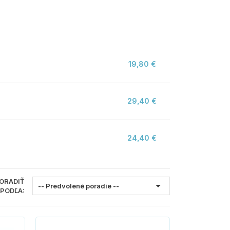
19,80 €
29,40 €
24,40 €
ORADIŤ

-- Predvolené poradie --
PODĽA: