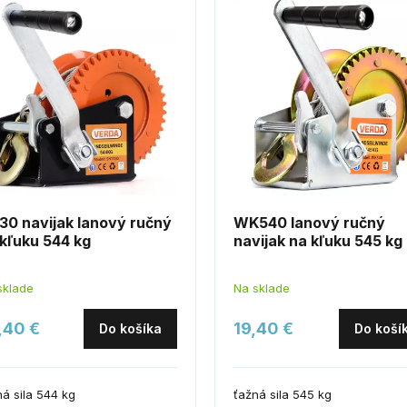
30 navijak lanový ručný
WK540 lanový ručný
kľuku 544 kg
navijak na kľuku 545 kg
sklade
Na sklade
,40 €
19,40 €
Do košíka
Do koší
ná sila 544 kg
ťažná sila 545 kg