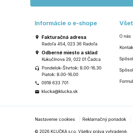
Informácie o e-shope
Všet
O nás
Fakturačná adresa

Radoľa 454, 023 36 Radoľa
Kontak
Odberné miesto a sklad

Spôso
Kukučínova 29, 022 01 Čadca
Pondelok-Štvrtok: 8.00-16.30
headset_mic
Spôsob
Piatok: 8.00-16.00
Formul
0918 633 701

klucka@klucka.sk

Nastavenie cookies
Reklamačný poriadok
© 2026 KĽUČKA s.r.o. Všetky práva vyhradené.