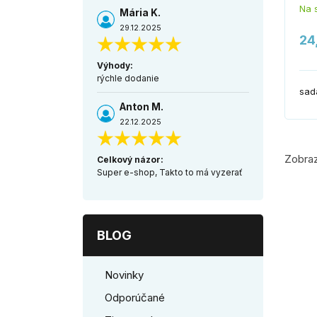
Na 
Mária K.
29.12.2025
24
Výhody:
rýchle dodanie
sad
Anton M.
22.12.2025
Zobraz
Celkový názor:
Super e-shop, Takto to má vyzerať
BLOG
Novinky
Odporúčané