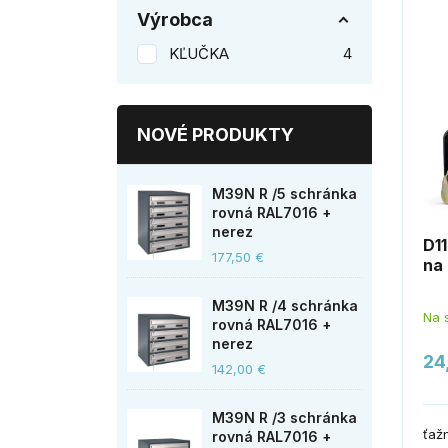
Výrobca
KĽUČKA
4

NOVÉ PRODUKTY
M39N R /5 schránka
rovná RAL7016 +
nerez
D11
177,50 €
na 
M39N R /4 schránka
Na 
rovná RAL7016 +
nerez
24
142,00 €
M39N R /3 schránka
ťaž
rovná RAL7016 +