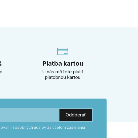
š
Platba kartou
úp
U nás môžete platiť
platobnou kartou
acovaním osobných údajov za účelom zasielania