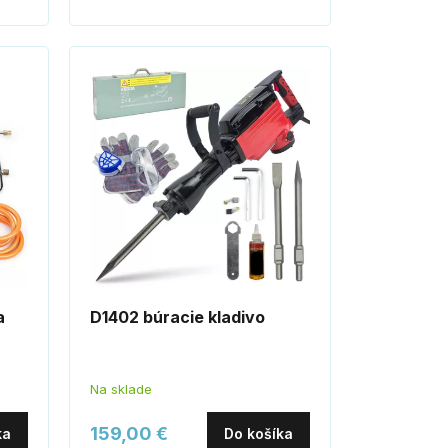
a
D1402 búracie kladivo
Na sklade
159,00 €
ka
Do košíka