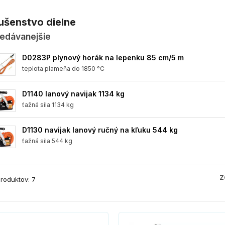
lušenstvo dielne
edávanejšie
D0283P plynový horák na lepenku 85 cm/5 m
teplota plameňa do 1850 °C
D1140 lanový navijak 1134 kg
ťažná sila 1134 kg
D1130 navijak lanový ručný na kľuku 544 kg
ťažná sila 544 kg
Z
roduktov: 7