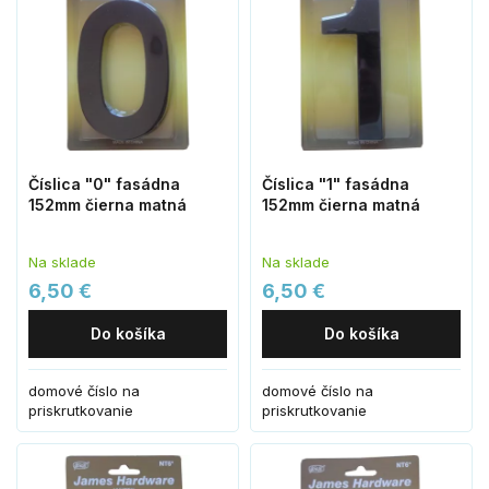
Číslica "0" fasádna
Číslica "1" fasádna
152mm čierna matná
152mm čierna matná
Na sklade
Na sklade
6,50 €
6,50 €
Do košíka
Do košíka
domové číslo na
domové číslo na
priskrutkovanie
priskrutkovanie