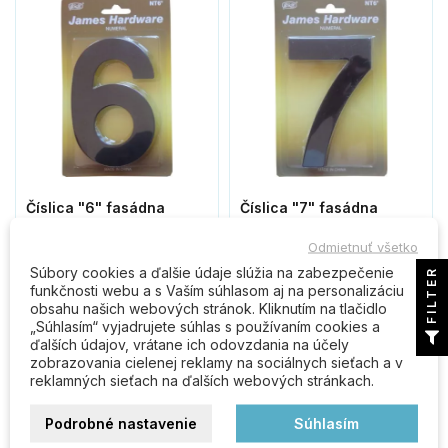
Číslica "6" fasádna
Číslica "7" fasádna
152mm čierna matná
152mm čierna matná
Odmietnuť všetko
Súbory cookies a ďalšie údaje slúžia na zabezpečenie
FILTER
Na sklade
Na sklade
funkčnosti webu a s Vaším súhlasom aj na personalizáciu
6,50 €
6,50 €
obsahu našich webových stránok. Kliknutím na tlačidlo
„Súhlasím“ vyjadrujete súhlas s používaním cookies a
ďalších údajov, vrátane ich odovzdania na účely
Do košíka
Do košíka
zobrazovania cielenej reklamy na sociálnych sieťach a v
reklamných sieťach na ďalších webových stránkach.
domové číslo na
domové číslo na
priskrutkovanie
priskrutkovanie
Podrobné nastavenie
Súhlasím