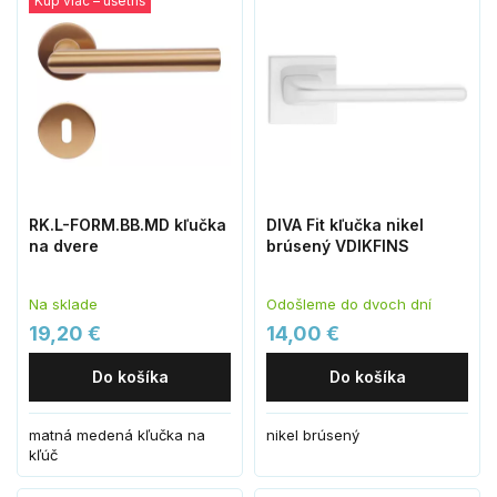
Kúp viac – ušetríš
RK.L-FORM.BB.MD kľučka
DIVA Fit kľučka nikel
na dvere
brúsený VDIKFINS
Na sklade
Odošleme do dvoch dní
19,20 €
14,00 €
Do košíka
Do košíka
matná medená kľučka na
nikel brúsený
kľúč