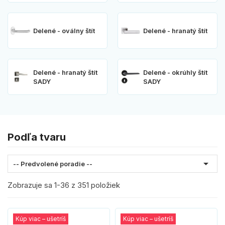
Delené - oválny štít
Delené - hranatý štít
Delené - hranatý štít
Delené - okrúhly štít
SADY
SADY
Podľa tvaru

-- Predvolené poradie --
Zobrazuje sa 1-36 z 351 položiek
Kúp viac – ušetríš
Kúp viac – ušetríš