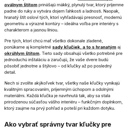
oválnym štítom
prinášajú mäkký, plynulý tvar, ktorý príjemne
padne do ruky a vytvára dojem ľahkosti a ladnosti. Naopak,
hranatý štít osloví tých, ktorí vyhľadávajú presnosť, modernú
geometriu a výrazné kontúry – ideálna voľba pre interiéry s
charakterom a jasnou líniou.
Pre tých, ktorí chcú mať všetko dokonale zladené,
ponúkame aj kompletné
sady kľučiek, a to s hranatým
aj
okrúhlym štítom
. Tieto sady obsahujú všetko potrebné pre
jednoduchú inštaláciu a zaručujú, že vaše dvere budú
pôsobiť jednotne a štýlovo – od kľučky až po posledný
detail.
Nech si zvolíte akýkoľvek tvar, všetky naše kľučky vynikajú
kvalitným spracovaním, príjemným úchopom a odolnými
materiálmi. Každá kľučka je navrhnutá tak, aby sa stala
prirodzenou súčasťou vášho interiéru – funkčným doplnkom,
ktorý zaujme na prvý pohľad a poteší pri každom dotyku.
Ako vybrať správny tvar kľučky pre