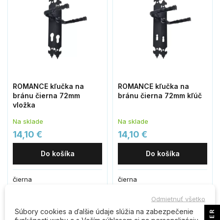
ROMANCE kľučka na
ROMANCE kľučka na
bránu čierna 72mm
bránu čierna 72mm kľúč
vložka
Na sklade
Na sklade
14,10 €
14,10 €
Do košíka
Do košíka
čierna
čierna
Odmietnuť všetko
Súbory cookies a ďalšie údaje slúžia na zabezpečenie