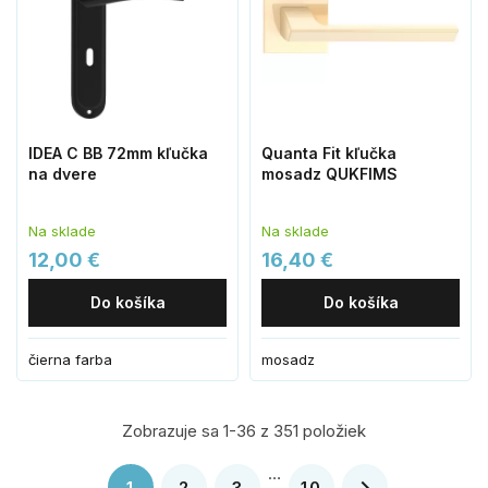
IDEA C BB 72mm kľučka
Quanta Fit kľučka
na dvere
mosadz QUKFIMS
Na sklade
Na sklade
12,00 €
16,40 €
Do košíka
Do košíka
čierna farba
mosadz
Zobrazuje sa 1-36 z 351 položiek
…
1
2
3
10