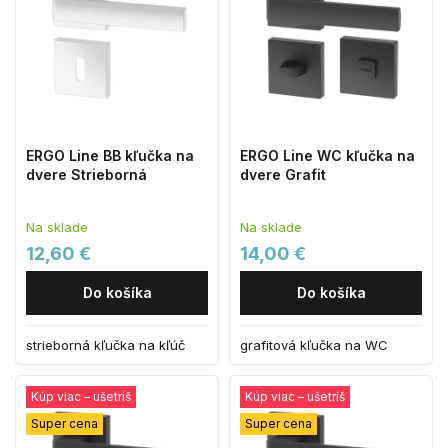
ERGO Line BB kľučka na
ERGO Line WC kľučka na
dvere Strieborná
dvere Grafit
Na sklade
Na sklade
12,60 €
14,00 €
Do košíka
Do košíka
strieborná kľučka na kľúč
grafitová kľučka na WC
Kúp viac – ušetríš
Kúp viac – ušetríš
Super cena
Super cena