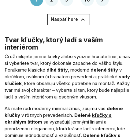


Naspäť hore
Tvar kľučky, ktorý ladí s vaším
interiérom
Či už milujete jemné krivky alebo výrazné hranaté línie, u nás
si vyberiete tvar, ktorý dokonale zapadne do vášho štýlu.
Ponúkame klasické
dlhé štíty
, moderné
delené štíty
v
okrúhlom, oválnom či hranatom prevedení aj praktické
sady
kľučiek
, ktoré obsahujú všetko potrebné na montáž. Každý
tvar má svoj charakter – vyberte si ten, ktorý bude najlepšie
ladiť s vaším interiérom aj osobným vkusom.
Ak máte radi moderný minimalizmus, zaujmú vás
delené
kľučky
v rôznych prevedeniach.
Delené
kľučky s
okrúhlym štítom
sa vyznačujú jemnými líniami a
prirodzenou eleganciou, ktorá krásne ladí s interiérmi, kde
dominuje jednoduchosť a vzdušnosť.
Delené kľučky s