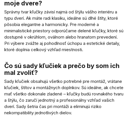
moje dvere?
Správny tvar kľučky závisí najmä od štýlu vášho interiéru a
typu dverí. Ak máte radi klasiku, ideálne sú dlhé štíty, ktoré
pôsobia elegantne a harmonicky. Pre moderné a
minimalistické priestory odporúčame delené kľučky, ktoré sú
dostupné v okrúhlom, oválnom alebo hranatom prevedení.
Pri výbere zvážte aj pohodlnosť úchopu a estetické detaily,
ktoré doplnia celkový vzhľad miestnosti.
Čo sú sady kľučiek a prečo by som ich
mal zvoliť?
Sady kľučiek obsahujú všetko potrebné pre montáž, vrátane
kľučiek, štítov a montážnych doplnkov. Sú ideálne, ak chcete
mať všetko dokonale zladené – kľučky budú rovnakého tvaru
a štýlu, čo zaručí jednotný a profesionálny vzhľad vašich
dverí. Sady šetria čas pri montáži a eliminujú riziko
nekompatibility jednotlivých dielov.