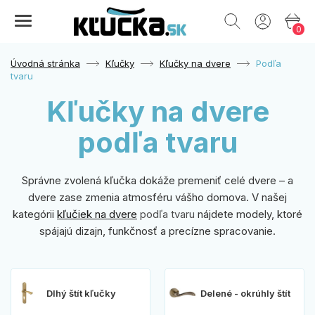
0
Úvodná stránka
Kľučky
Kľučky na dvere
Podľa
tvaru
Kľučky na dvere
podľa tvaru
Správne zvolená kľučka dokáže premeniť celé dvere – a
dvere zase zmenia atmosféru vášho domova. V našej
kategórii
kľučiek na dvere
podľa tvaru
nájdete modely, ktoré
spájajú dizajn, funkčnosť a precízne spracovanie.
Dlhý štít kľučky
Delené - okrúhly štít