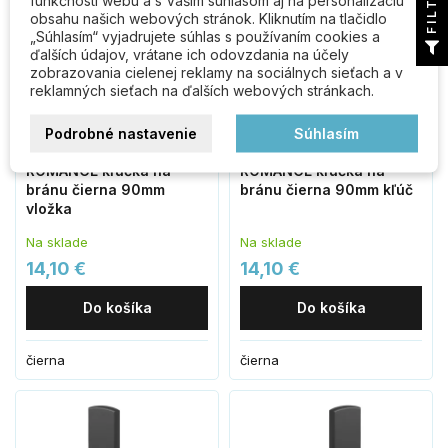
FILTER
funkčnosti webu a s Vaším súhlasom aj na personalizáciu
obsahu našich webových stránok. Kliknutím na tlačidlo
„Súhlasím“ vyjadrujete súhlas s používaním cookies a
ďalších údajov, vrátane ich odovzdania na účely
zobrazovania cielenej reklamy na sociálnych sieťach a v
reklamných sieťach na ďalších webových stránkach.
Podrobné nastavenie
Súhlasím
ROMANCE kľučka na
ROMANCE kľučka na
bránu čierna 90mm
bránu čierna 90mm kľúč
vložka
Na sklade
Na sklade
14,10 €
14,10 €
Do košíka
Do košíka
čierna
čierna