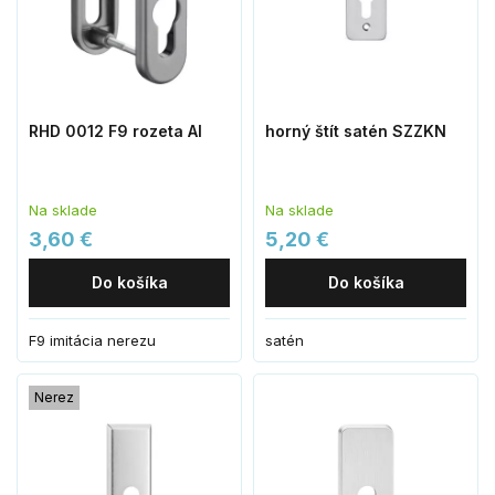
RHD 0012 F9 rozeta Al
horný štít satén SZZKN
Na sklade
Na sklade
3,60 €
5,20 €
Do košíka
Do košíka
F9 imitácia nerezu
satén
Nerez