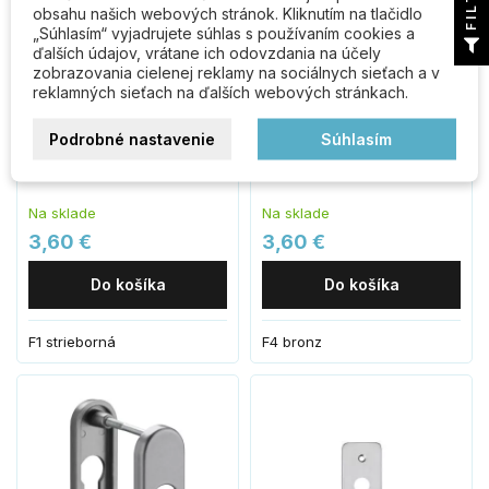
obsahu našich webových stránok. Kliknutím na tlačidlo
„Súhlasím“ vyjadrujete súhlas s používaním cookies a
ďalších údajov, vrátane ich odovzdania na účely
zobrazovania cielenej reklamy na sociálnych sieťach a v
reklamných sieťach na ďalších webových stránkach.
RHD 0012 F1 rozeta Al
RHD 0012 F4 rozeta Al
Podrobné nastavenie
Súhlasím
Na sklade
Na sklade
3,60 €
3,60 €
Do košíka
Do košíka
F1 strieborná
F4 bronz