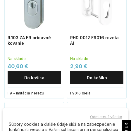
R.103.ZA F9 prídavné
RHD 0012 F9016 rozeta
kovanie
Al
Na sklade
Na sklade
40,60 €
2,90 €
Do košíka
Do košíka
F9 - imitácia nerezu
F9016 biela
Odmietnuť všetko
Súbory cookies a ďalšie údaje slúžia na zabezpečenie
FILTER
funkčnosti webu a s Vaším súhlasom aj na personalizáciu