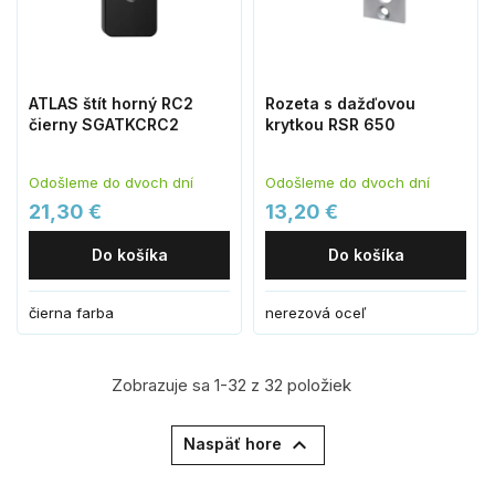
ATLAS štít horný RC2
Rozeta s dažďovou
čierny SGATKCRC2
krytkou RSR 650
Odošleme do dvoch dní
Odošleme do dvoch dní
21,30 €
13,20 €
Do košíka
Do košíka
čierna farba
nerezová oceľ
Zobrazuje sa 1-32 z 32 položiek

Naspäť hore