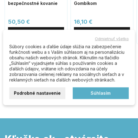
bezpečnostné kovanie
Gombíkom
50,50 €
16,10 €
Do košíka
Do košíka
Odmietnuť všetko
Súbory cookies a ďalšie údaje slúžia na zabezpečenie
funkčnosti webu a s Vaším súhlasom aj na personalizáciu
obsahu našich webových stránok. Kliknutím na tlačidlo
„Súhlasím“ vyjadrujete súhlas s používaním cookies a
Komentáre (0)
ďalších údajov, vrátane ich odovzdania na účely
zobrazovania cielenej reklamy na sociálnych sieťach a v
reklamných sieťach na ďalších webových stránkach.
Buďte prvý kto napíše recenziu
Podrobné nastavenie
Súhlasím