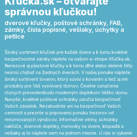
Kľučka.sk – otvárajte
správnou kľučkou!
dverové kľučky, poštové schránky, FAB,
zámky, čísla popisné, vešiaky, úchytky a
petlice
Široký sortiment kľučiek pre každé dvere a k tomu kvalitné
bezpečnostné zámky nájdete na našom e-shope Kľučka.sk.
Nerezové aj plastové kľučky a k tomu dlhé alebo delené štíty
nesmú chýbať na žiadnych dverách. V našej ponuke nájdete
široký sortiment tovarov, ktorý súvisí s kovaním a tiež aj iné
produkty pre Váš vysnívaný domov. Číselné označenia
rôznych prevedeníbudú moderným doplnkom Vášho domu.
Navyše, kvalitné poštové schránky zaručia bezpečnosť
Vašich zásielok. Nezabudnite ani na bezpečnosť Vašich
cenností a prezrite si pripravenú ponuku trezorov od
renomovaných výrobcov. Informačné vitríny, schránky
nakľúče, dverové doplnky, menovky na dvere, klopadlá a
vešiaky aj to nájdete sem na jednom mieste. U nás si vyberie