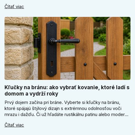
elektronický alebo mechanický zámok, a prečo je absolútne
Čítať viac
kľúčové jeho správne ukotvenie.
Kľučky na bránu: ako vybrať kovanie, ktoré ladí s
domom a vydrží roky
Prvý dojem začína pri bráne. Vyberte si kľučky na bránu,
ktoré spájajú štýlový dizajn s extrémnou odolnosťou voči
mrazu i dažďu. Či už hľadáte rustikálnu patinu alebo moderné
línie, naše kované kovanie s práškovým lakom nehrdzavie a
Čítať viac
vydrží roky. Zabezpečte svoj vstup kvalitou, ktorá prežije
dekády. Objavte našu ponuku a vyberte si tú pravú!