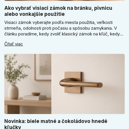
Ako vybrať visiaci zámok na bránku, pivnicu
alebo vonkajšie použitie
Visiaci zámok vyberajte podľa miesta použitia, veľkosti
strmeňa, odolnosti proti počasiu a spôsobu zamykania. V
článku poradíme, kedy zvoliť klasický zámok na kľúč, kedy
kódový visiaci zámok, kedy vodeodolné prevedenie a prečo
Čítať viac
sa pri bránke, pivnici alebo záhradnom domčeku neoplatí
riadiť len cenou, vzhľadom alebo veľkosťou.
Novinka: biele matné a čokoládovo hnedé
kľučky