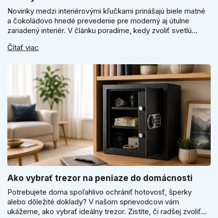
Novinky medzi interiérovými kľučkami prinášajú biele matné
a čokoládovo hnedé prevedenie pre moderný aj útulne
zariadený interiér. V článku poradíme, kedy zvoliť svetlú
Super SLIM kľučku, kedy čokoládovo hnedý Slim model a
Čítať viac
ako vyberať medzi okrúhlym a štvorcovým štítom. Nové
odtiene pomôžu zladiť dvere s interiérom.
Ako vybrať trezor na peniaze do domácnosti
Potrebujete doma spoľahlivo ochrániť hotovosť, šperky
alebo dôležité doklady? V našom sprievodcovi vám
ukážeme, ako vybrať ideálny trezor. Zistíte, či radšej zvoliť