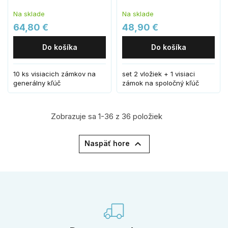
Na sklade
Na sklade
64,80 €
48,90 €
Do košíka
Do košíka
10 ks visiacich zámkov na
set 2 vložiek + 1 visiaci
generálny kľúč
zámok na spoločný kľúč
Zobrazuje sa 1-36 z 36 položiek

Naspäť hore