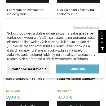
4 ks visiacich zámkov na
5 ks visiacich zámkov na
spoločný kľúč
spoločný kľúč
Odmietnuť všetko
Súbory cookies a ďalšie údaje slúžia na zabezpečenie
FILTER
funkčnosti webu a s Vaším súhlasom aj na personalizáciu
obsahu našich webových stránok. Kliknutím na tlačidlo
„Súhlasím“ vyjadrujete súhlas s používaním cookies a
ďalších údajov, vrátane ich odovzdania na účely
zobrazovania cielenej reklamy na sociálnych sieťach a v
reklamných sieťach na ďalších webových stránkach.
Podrobné nastavenie
Súhlasím
RV.APOLLO.40.SET3.CRN
RV.APOLLO.40.SET4.CRN
sada visiacich zámkov
sada visiacich zámkov
Na sklade
Na sklade
8,00 €
10,70 €