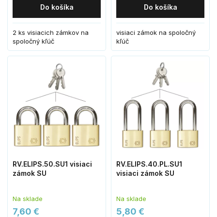
Do košíka
Do košíka
2 ks visiacich zámkov na
visiaci zámok na spoločný
spoločný kľúč
kľúč
RV.ELIPS.50.SU1 visiaci
RV.ELIPS.40.PL.SU1
zámok SU
visiaci zámok SU
Na sklade
Na sklade
7,60 €
5,80 €