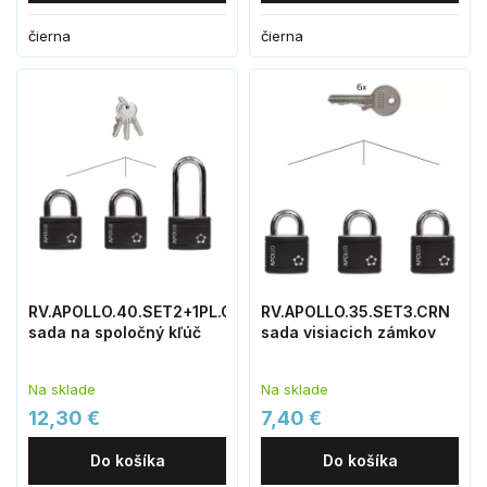
čierna
čierna
RV.APOLLO.40.SET2+1PL.CRN
RV.APOLLO.35.SET3.CRN
sada na spoločný kľúč
sada visiacich zámkov
Na sklade
Na sklade
12,30 €
7,40 €
Do košíka
Do košíka