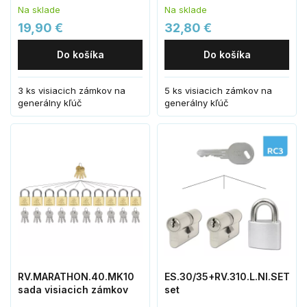
Na sklade
Na sklade
19,90 €
32,80 €
Do košíka
Do košíka
3 ks visiacich zámkov na
5 ks visiacich zámkov na
generálny kľúč
generálny kľúč
RV.MARATHON.40.MK10
ES.30/35+RV.310.L.NI.SET2+1
sada visiacich zámkov
set