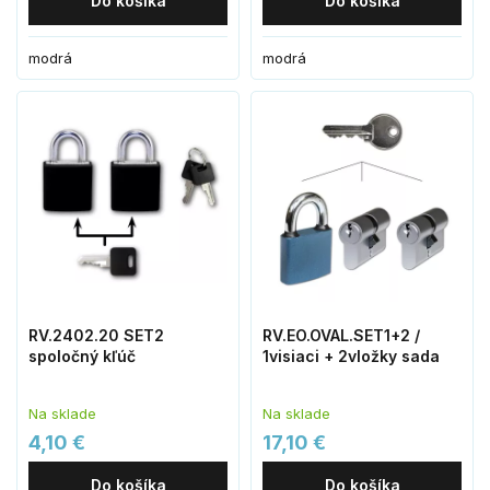
Do košíka
Do košíka
modrá
modrá
RV.2402.20 SET2
RV.EO.OVAL.SET1+2 /
spoločný kľúč
1visiaci + 2vložky sada
Na sklade
Na sklade
4,10 €
17,10 €
Do košíka
Do košíka