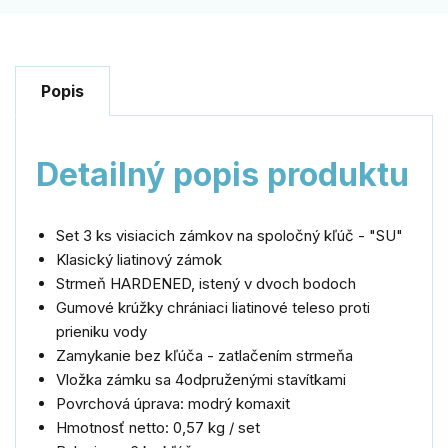
Popis
Detailný popis produktu
Set
3
ks
visiacich
zámkov
na
spoločný
kľúč
-
"
SU
"
Klasický
liatinový
zámok
Strmeň
HARDENED
,
istený
v dvoch
bodoch
Gumové
krúžky
chrániaci
liatinové
teleso
proti
prieniku
vody
Zamykanie
bez kľúča
-
zatlačením
strmeňa
Vložka
zámku sa
4odpruženými
stavítkami
Povrchová úprava
:
modrý
komaxit
Hmotnosť netto
:
0,57
kg
/
set