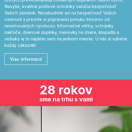
Navyše, kvalitné poštové schránky zaručia bezpečnosť
Vašich zásielok. Nezabudnite ani na bezpečnosť Vašich
cenností a prezrite si pripravenú ponuku trezorov od
renomovaných výrobcov. Informačné vitríny, schránky
nakľúče, dverové doplnky, menovky na dvere, klopadlá a
vešiaky aj to nájdete sem na jednom mieste. U nás si vyberie
každý zákazník!
Viac informácií
28 rokov
sme na trhu s vami