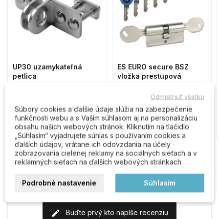
UP30 uzamykateľná
ES EURO secure BSZ
petlica
vložka prestupová
Odmietnuť všetko
2,00 €
11,50 €
Súbory cookies a ďalšie údaje slúžia na zabezpečenie
funkčnosti webu a s Vaším súhlasom aj na personalizáciu
Do košíka
Do košíka
obsahu našich webových stránok. Kliknutím na tlačidlo
„Súhlasím“ vyjadrujete súhlas s používaním cookies a
ďalších údajov, vrátane ich odovzdania na účely
zobrazovania cielenej reklamy na sociálnych sieťach a v
reklamných sieťach na ďalších webových stránkach.
Komentáre (0)
Podrobné nastavenie
Súhlasím
Buďte prvý kto napíše recenziu