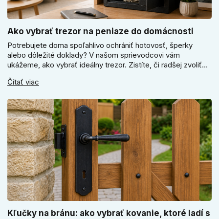
Ako vybrať trezor na peniaze do domácnosti
Potrebujete doma spoľahlivo ochrániť hotovosť, šperky
alebo dôležité doklady? V našom sprievodcovi vám
ukážeme, ako vybrať ideálny trezor. Zistíte, či radšej zvoliť
elektronický alebo mechanický zámok, a prečo je absolútne
Čítať viac
kľúčové jeho správne ukotvenie.
Kľučky na bránu: ako vybrať kovanie, ktoré ladí s