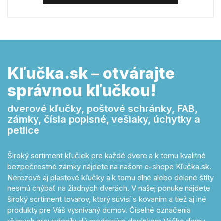
Kľučka.sk – otvárajte
správnou kľučkou!
dverové kľučky, poštové schránky, FAB,
zámky, čísla popisné, vešiaky, úchytky a
petlice
Široký sortiment kľučiek pre každé dvere a k tomu kvalitné
bezpečnostné zámky nájdete na našom e-shope Kľučka.sk.
Nerezové aj plastové kľučky a k tomu dlhé alebo delené štíty
nesmú chýbať na žiadnych dverách. V našej ponuke nájdete
široký sortiment tovarov, ktorý súvisí s kovaním a tiež aj iné
produkty pre Váš vysnívaný domov. Číselné označenia
rôznych prevedeníbudú moderným doplnkom Vášho domu.