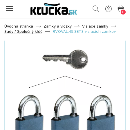
0
Úvodná stránka
Zámky a vložky
Visiace zámky
Sady / Spoločný kľúč
RV.OVAL.45.SET3 visiacich zámkov