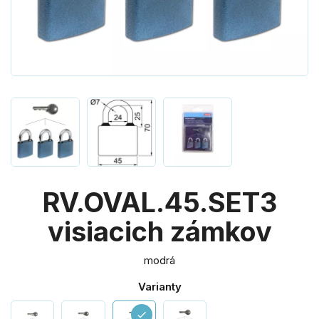
RV.OVAL.45.SET3
visiacich zámkov
modrá
Varianty
check