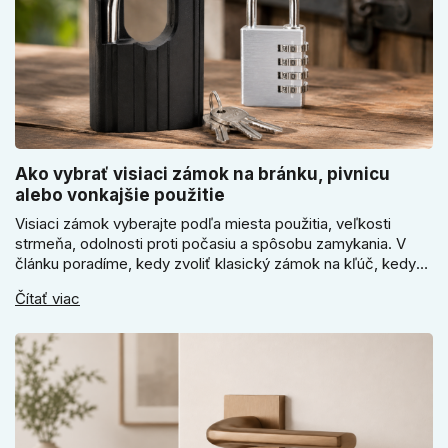
Ako vybrať visiaci zámok na bránku, pivnicu
alebo vonkajšie použitie
Visiaci zámok vyberajte podľa miesta použitia, veľkosti
strmeňa, odolnosti proti počasiu a spôsobu zamykania. V
článku poradíme, kedy zvoliť klasický zámok na kľúč, kedy
kódový visiaci zámok, kedy vodeodolné prevedenie a prečo
Čítať viac
sa pri bránke, pivnici alebo záhradnom domčeku neoplatí
riadiť len cenou, vzhľadom alebo veľkosťou.