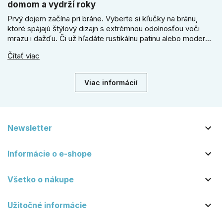
domom a vydrží roky
Prvý dojem začína pri bráne. Vyberte si kľučky na bránu,
ktoré spájajú štýlový dizajn s extrémnou odolnosťou voči
mrazu i dažďu. Či už hľadáte rustikálnu patinu alebo moderné
línie, naše kované kovanie s práškovým lakom nehrdzavie a
Čítať viac
vydrží roky. Zabezpečte svoj vstup kvalitou, ktorá prežije
dekády. Objavte našu ponuku a vyberte si tú pravú!
Viac informácií

Newsletter

Informácie o e-shope

Všetko o nákupe

Užitočné informácie