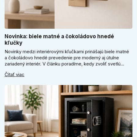
Novinka: biele matné a čokoládovo hnedé
kľučky
Novinky medzi interiérovými kľučkami prinášajú biele matné
a čokoládovo hnedé prevedenie pre moderný aj útulne
zariadený interiér. V článku poradíme, kedy zvoliť svetlú
Super SLIM kľučku, kedy čokoládovo hnedý Slim model a
Čítať viac
ako vyberať medzi okrúhlym a štvorcovým štítom. Nové
odtiene pomôžu zladiť dvere s interiérom.