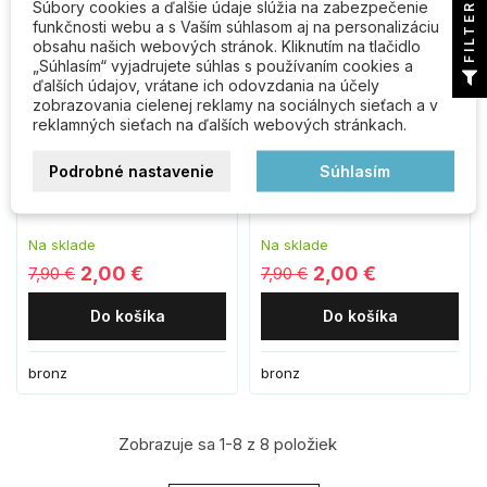
Súbory cookies a ďalšie údaje slúžia na zabezpečenie
FILTER
funkčnosti webu a s Vaším súhlasom aj na personalizáciu
obsahu našich webových stránok. Kliknutím na tlačidlo
„Súhlasím“ vyjadrujete súhlas s používaním cookies a
ďalších údajov, vrátane ich odovzdania na účely
zobrazovania cielenej reklamy na sociálnych sieťach a v
reklamných sieťach na ďalších webových stránkach.
Číslo fasádne " 8 " bronz
Číslo fasádne " 9 " bronz
Podrobné nastavenie
Súhlasím
125mm
125mm
Na sklade
Na sklade
2,00 €
2,00 €
7,90 €
7,90 €
Do košíka
Do košíka
bronz
bronz
Zobrazuje sa 1-8 z 8 položiek