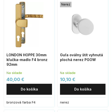
Nerez
LONDON HOPPE 30mm
Guľa oválny štít vyhnutá
kľučka-madlo F4 bronz
plochá nerez PGOW
92mm
Na sklade
Na sklade
40,00 €
10,10 €
Do košíka
Do košíka
bronzová farba F4
nerez