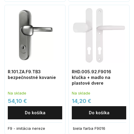
R.101.ZA.F9.TB3
RHD.005.92.F9016
bezpečnostné kovanie
kľučka + madlo na
plastové dvere
Na sklade
Na sklade
54,10 €
14,20 €
Do košíka
Do košíka
F9 - imitácia nereze
biela farba F9016