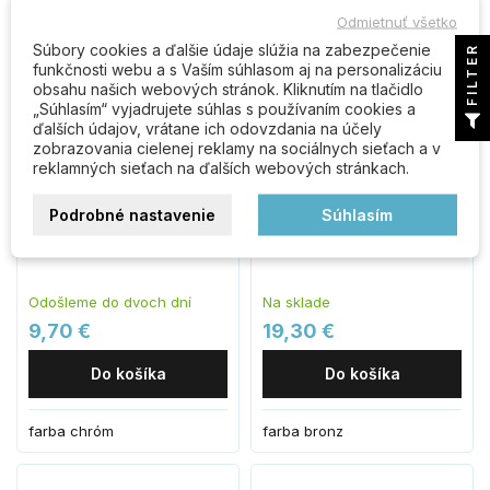
Odmietnuť všetko
Súbory cookies a ďalšie údaje slúžia na zabezpečenie
FILTER
funkčnosti webu a s Vaším súhlasom aj na personalizáciu
obsahu našich webových stránok. Kliknutím na tlačidlo
„Súhlasím“ vyjadrujete súhlas s používaním cookies a
ďalších údajov, vrátane ich odovzdania na účely
zobrazovania cielenej reklamy na sociálnych sieťach a v
reklamných sieťach na ďalších webových stránkach.
Podrobné nastavenie
Súhlasím
Guľa štvorcová chróm
Guľa Okrúhla bronz pár
GKCHAS
GZPATO
Odošleme do dvoch dní
Na sklade
9,70 €
19,30 €
Do košíka
Do košíka
farba chróm
farba bronz