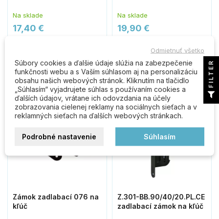
Na sklade
Na sklade
17,40 €
19,90 €
Do košíka
Do košíka
Odmietnuť všetko
Súbory cookies a ďalšie údaje slúžia na zabezpečenie
FILTER
funkčnosti webu a s Vaším súhlasom aj na personalizáciu
protipožiarny zámok
zámok na kľúč
obsahu našich webových stránok. Kliknutím na tlačidlo
„Súhlasím“ vyjadrujete súhlas s používaním cookies a
ďalších údajov, vrátane ich odovzdania na účely
zobrazovania cielenej reklamy na sociálnych sieťach a v
reklamných sieťach na ďalších webových stránkach.
Podrobné nastavenie
Súhlasím
Zámok zadlabací 076 na
Z.301-BB.90/40/20.PL.CE
kľúč
zadlabací zámok na kľúč