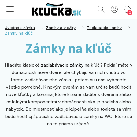
0
Úvodná stránka
Zámky a vložky
Zadlabacie zámky
Zámky na kľúč
Zámky na kľúč
Hľadáte klasické
zadlabávacie zámky
na kľúč? Pokiaľ máte v
domácnosti nové dvere, ale chýbajú vám ich vnútro vo
forme zadlabávacieho zámku, potom si u nás vyberiete
všetko potrebné. K novým dverám sa vám určite budú hodiť
nové kľučky a kovania, ktoré krásne zladíte s dverami alebo
ostatnými komponentmi v domácnosti ako je podlaha alebo
nábytok. Do miestností ako je kúpeľňa alebo toaleta sa vám
budú hodiť aj špeciálne zadlabávacie zámky na WC, ktoré sú
na to priamo určené.