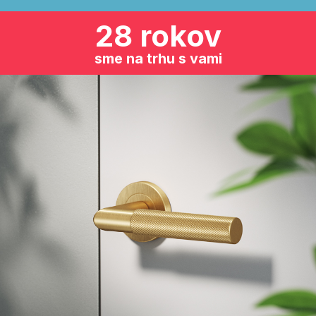
28 rokov
sme na trhu s vami