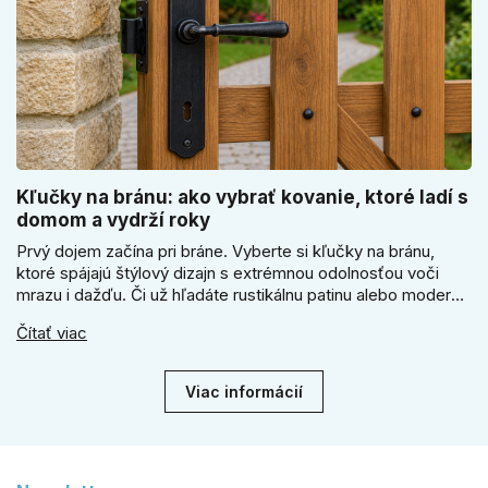
Kľučky na bránu: ako vybrať kovanie, ktoré ladí s
domom a vydrží roky
Prvý dojem začína pri bráne. Vyberte si kľučky na bránu,
ktoré spájajú štýlový dizajn s extrémnou odolnosťou voči
mrazu i dažďu. Či už hľadáte rustikálnu patinu alebo moderné
línie, naše kované kovanie s práškovým lakom nehrdzavie a
Čítať viac
vydrží roky. Zabezpečte svoj vstup kvalitou, ktorá prežije
dekády. Objavte našu ponuku a vyberte si tú pravú!
Viac informácií