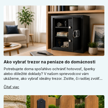
odtiene pomôžu zladiť dvere s interiérom.
Ako vybrať trezor na peniaze do domácnosti
Potrebujete doma spoľahlivo ochrániť hotovosť, šperky
alebo dôležité doklady? V našom sprievodcovi vám
ukážeme, ako vybrať ideálny trezor. Zistíte, či radšej zvoliť
elektronický alebo mechanický zámok, a prečo je absolútne
Čítať viac
kľúčové jeho správne ukotvenie.