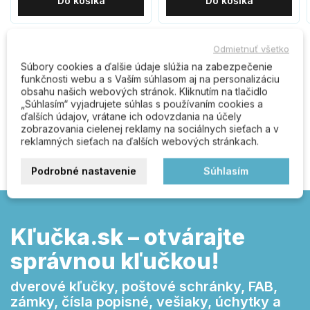
Do košíka
Do košíka
Odmietnuť všetko
Súbory cookies a ďalšie údaje slúžia na zabezpečenie
Komentáre (0)
funkčnosti webu a s Vaším súhlasom aj na personalizáciu
obsahu našich webových stránok. Kliknutím na tlačidlo
„Súhlasím“ vyjadrujete súhlas s používaním cookies a
ďalších údajov, vrátane ich odovzdania na účely
Buďte prvý kto napíše recenziu
zobrazovania cielenej reklamy na sociálnych sieťach a v
reklamných sieťach na ďalších webových stránkach.
Podrobné nastavenie
Súhlasím
Kľučka.sk – otvárajte
správnou kľučkou!
dverové kľučky, poštové schránky, FAB,
zámky, čísla popisné, vešiaky, úchytky a