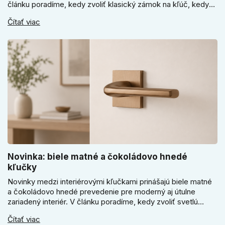
článku poradíme, kedy zvoliť klasický zámok na kľúč, kedy
kódový visiaci zámok, kedy vodeodolné prevedenie a prečo
Čítať viac
sa pri bránke, pivnici alebo záhradnom domčeku neoplatí
riadiť len cenou, vzhľadom alebo veľkosťou.
Novinka: biele matné a čokoládovo hnedé
kľučky
Novinky medzi interiérovými kľučkami prinášajú biele matné
a čokoládovo hnedé prevedenie pre moderný aj útulne
zariadený interiér. V článku poradíme, kedy zvoliť svetlú
Super SLIM kľučku, kedy čokoládovo hnedý Slim model a
Čítať viac
ako vyberať medzi okrúhlym a štvorcovým štítom. Nové