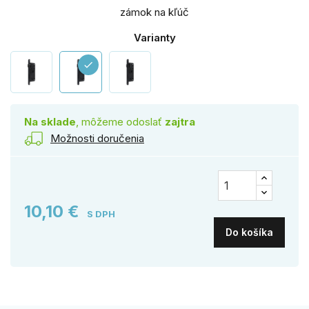
zámok na kľúč
Varianty
check
Na sklade
, môžeme odoslať
zajtra
Možnosti doručenia
10,10 €
S DPH
Do košíka