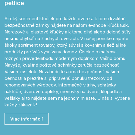
petlice
Široký sortiment kľučiek pre každé dvere a k tomu kvalitné
bezpečnostné zámky nájdete na našom e-shope Kľučka.sk.
Nerezové aj plastové kľučky a k tomu dlhé alebo delené štíty
nesmú chýbať na žiadnych dverách. V našej ponuke nájdete
široký sortiment tovarov, ktorý súvisí s kovaním a tiež aj iné
produkty pre Váš vysnívaný domov. Číselné označenia
rôznych prevedeníbudú moderným doplnkom Vášho domu.
Navyše, kvalitné poštové schránky zaručia bezpečnosť
Vašich zásielok. Nezabudnite ani na bezpečnosť Vašich
cenností a prezrite si pripravenú ponuku trezorov od
renomovaných výrobcov. Informačné vitríny, schránky
nakľúče, dverové doplnky, menovky na dvere, klopadlá a
vešiaky aj to nájdete sem na jednom mieste. U nás si vyberie
každý zákazník!
Viac informácií