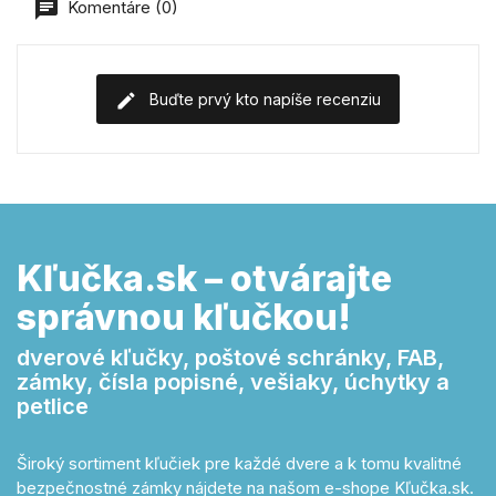
Komentáre (0)
Buďte prvý kto napíše recenziu
Kľučka.sk – otvárajte
správnou kľučkou!
dverové kľučky, poštové schránky, FAB,
zámky, čísla popisné, vešiaky, úchytky a
petlice
Široký sortiment kľučiek pre každé dvere a k tomu kvalitné
bezpečnostné zámky nájdete na našom e-shope Kľučka.sk.