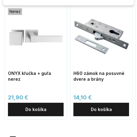
Nerez
ONYX kľučka + guľa
H60 zámok na posuvné
nerez
dvere a brány
21,90 €
14,10 €
Do košíka
Do košíka