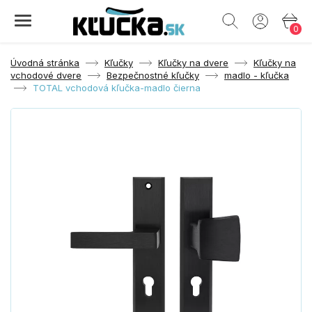
0
Úvodná stránka
Kľučky
Kľučky na dvere
Kľučky na
vchodové dvere
Bezpečnostné kľučky
madlo - kľučka
TOTAL vchodová kľučka-madlo čierna