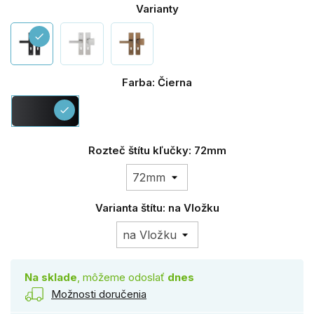
Varianty
check
Farba: Čierna
Čierna
check
Rozteč štítu kľučky: 72mm
Varianta štítu: na Vložku
Na sklade
, môžeme odoslať
dnes
Možnosti doručenia