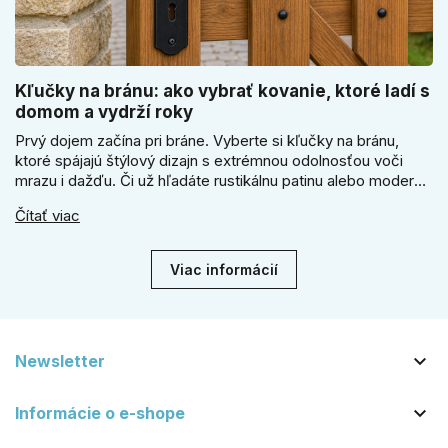
Kľučky na bránu: ako vybrať kovanie, ktoré ladí s
domom a vydrží roky
Prvý dojem začína pri bráne. Vyberte si kľučky na bránu,
ktoré spájajú štýlový dizajn s extrémnou odolnosťou voči
mrazu i dažďu. Či už hľadáte rustikálnu patinu alebo moderné
línie, naše kované kovanie s práškovým lakom nehrdzavie a
Čítať viac
vydrží roky. Zabezpečte svoj vstup kvalitou, ktorá prežije
dekády. Objavte našu ponuku a vyberte si tú pravú!
Viac informácií

Newsletter

Informácie o e-shope