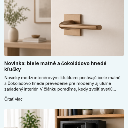
Novinka: biele matné a čokoládovo hnedé
kľučky
Novinky medzi interiérovými kľučkami prinášajú biele matné
a čokoládovo hnedé prevedenie pre moderný aj útulne
zariadený interiér. V článku poradíme, kedy zvoliť svetlú
Super SLIM kľučku, kedy čokoládovo hnedý Slim model a
Čítať viac
ako vyberať medzi okrúhlym a štvorcovým štítom. Nové
odtiene pomôžu zladiť dvere s interiérom.