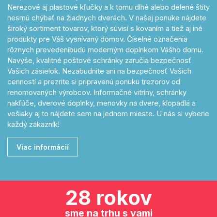
Nerezové aj plastové kľučky a k tomu dlhé alebo delené štíty
nesmú chýbať na žiadnych dverách. V našej ponuke nájdete
široký sortiment tovarov, ktorý súvisí s kovaním a tiež aj iné
produkty pre Váš vysnívaný domov. Číselné označenia
rôznych prevedeníbudú moderným doplnkom Vášho domu.
Navyše, kvalitné poštové schránky zaručia bezpečnosť
Vašich zásielok. Nezabudnite ani na bezpečnosť Vašich
cenností a prezrite si pripravenú ponuku trezorov od
renomovaných výrobcov. Informačné vitríny, schránky
nakľúče, dverové doplnky, menovky na dvere, klopadlá a
vešiaky aj to nájdete sem na jednom mieste. U nás si vyberie
každý zákazník!
Viac informácií
28 rokov
sme na trhu s vami