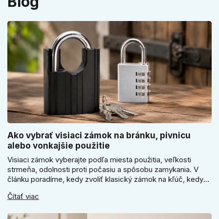
Blog
Ako vybrať visiaci zámok na bránku, pivnicu
alebo vonkajšie použitie
Visiaci zámok vyberajte podľa miesta použitia, veľkosti
strmeňa, odolnosti proti počasiu a spôsobu zamykania. V
článku poradíme, kedy zvoliť klasický zámok na kľúč, kedy
kódový visiaci zámok, kedy vodeodolné prevedenie a prečo
Čítať viac
sa pri bránke, pivnici alebo záhradnom domčeku neoplatí
riadiť len cenou, vzhľadom alebo veľkosťou.