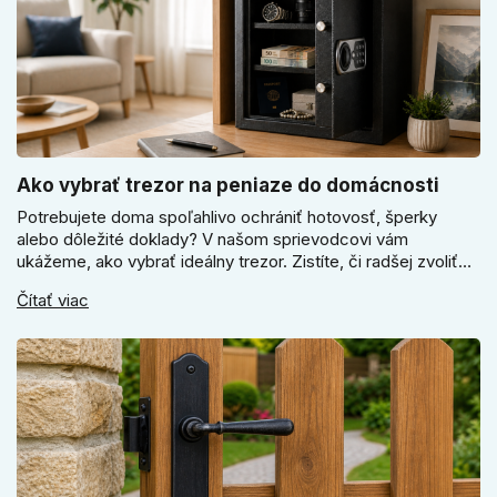
Ako vybrať trezor na peniaze do domácnosti
Potrebujete doma spoľahlivo ochrániť hotovosť, šperky
alebo dôležité doklady? V našom sprievodcovi vám
ukážeme, ako vybrať ideálny trezor. Zistíte, či radšej zvoliť
elektronický alebo mechanický zámok, a prečo je absolútne
Čítať viac
kľúčové jeho správne ukotvenie.