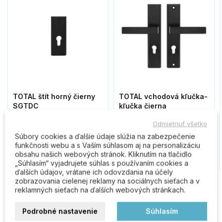
TOTAL štít horný čierny
TOTAL vchodová kľučka-
SGTDC
kľučka čierna
Odmietnuť všetko
14,70 €
32,40 €
Súbory cookies a ďalšie údaje slúžia na zabezpečenie
funkčnosti webu a s Vaším súhlasom aj na personalizáciu
obsahu našich webových stránok. Kliknutím na tlačidlo
Do košíka
Do košíka
„Súhlasím“ vyjadrujete súhlas s používaním cookies a
ďalších údajov, vrátane ich odovzdania na účely
zobrazovania cielenej reklamy na sociálnych sieťach a v
Zákazníci, ktorí kúpili tento
reklamných sieťach na ďalších webových stránkach.
produkt, kúpili tiež:
Podrobné nastavenie
Súhlasím