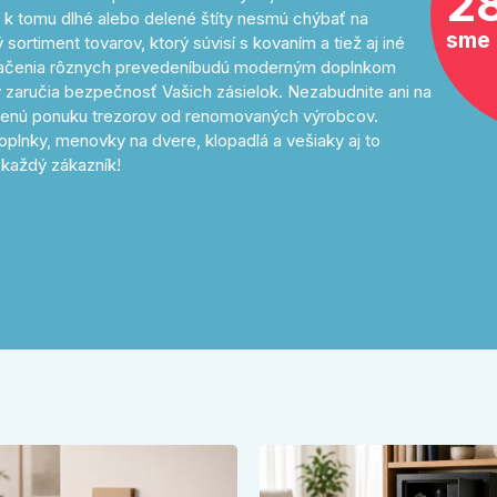
2
 k tomu dlhé alebo delené štíty nesmú chýbať na
sme 
sortiment tovarov, ktorý súvisí s kovaním a tiež aj iné
značenia rôznych prevedeníbudú moderným doplnkom
 zaručia bezpečnosť Vašich zásielok. Nezabudnite ani na
avenú ponuku trezorov od renomovaných výrobcov.
oplnky, menovky na dvere, klopadlá a vešiaky aj to
každý zákazník!