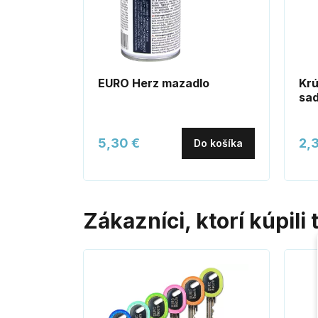
EURO Herz mazadlo
Krú
sad
5,30 €
2,
Do košíka
Zákazníci, ktorí kúpili 