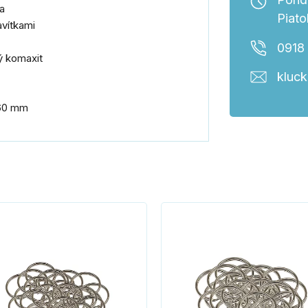
a
Piato
avítkami
0918
ý komaxit
kluc
+ 60 mm