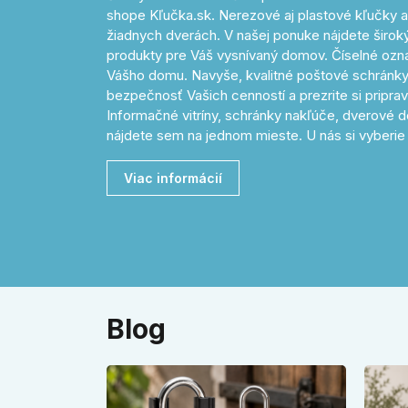
shope Kľučka.sk. Nerezové aj plastové kľučky a
žiadnych dverách. V našej ponuke nájdete široký 
produkty pre Váš vysnívaný domov. Číselné o
Vášho domu. Navyše, kvalitné poštové schránky
bezpečnosť Vašich cenností a prezrite si pripr
Informačné vitríny, schránky nakľúče, dverové d
nájdete sem na jednom mieste. U nás si vyberie 
Viac informácií
Blog