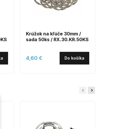
Krúžok na kľúče 30mm /
Krúžok n
0KS
sada 50ks / RX.30.KR.50KS
sada 50k
4,60 €
5,50 €
ka
Do košíka