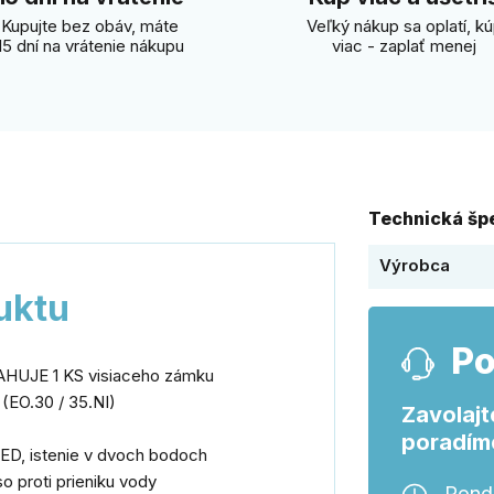
Kupujte bez obáv, máte
Veľký nákup sa oplatí, k
15 dní na vrátenie nákupu
viac - zaplať menej
Technická špe
Výrobca
uktu
Po
UJE 1 KS visiaceho zámku
 (EO.30 / 35.NI)
Zavolajt
poradím
ED, istenie v dvoch bodoch
o proti prieniku vody
Ponde