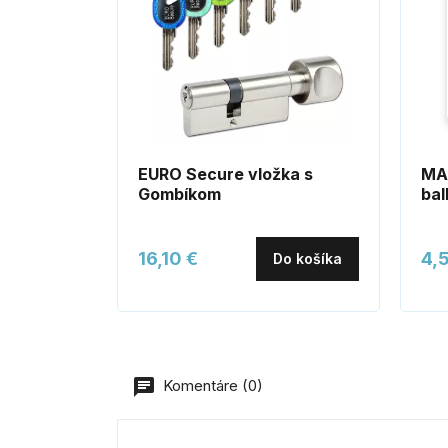
EURO Secure vložka s
MAD
Gombíkom
bal
16,10 €
4,
Do košíka
Komentáre (0)