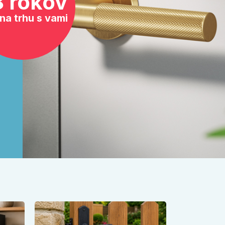
8 rokov
na trhu s vami