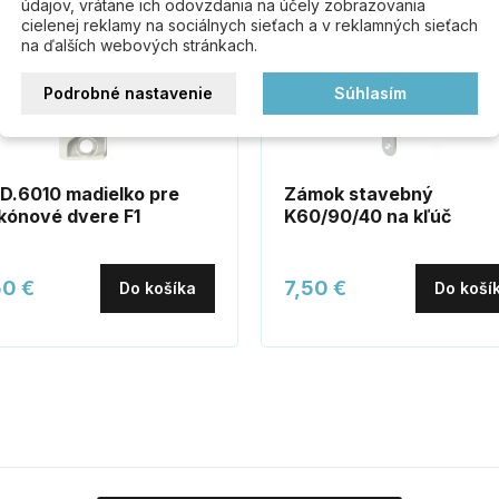
údajov, vrátane ich odovzdania na účely zobrazovania
cielenej reklamy na sociálnych sieťach a v reklamných sieťach
na ďalších webových stránkach.
Podrobné nastavenie
Súhlasím
.6010 madielko pre
Zámok stavebný
kónové dvere F1
K60/90/40 na kľúč
50 €
7,50 €
Do košíka
Do koší