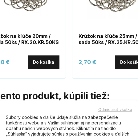
žok na kľúče 20mm /
Krúžok na kľúče 25mm /
a 50ks / RX.20.KR.50KS
sada 50ks / RX.25.KR.5
30 €
2,70 €
Do košíka
Do koší
tento produkt, kúpili tiež:
Odmietnuť všetko
Súbory cookies a ďalšie údaje slúžia na zabezpečenie
funkčnosti webu a s Vaším súhlasom aj na personalizáciu
obsahu našich webových stránok. Kliknutím na tlačidlo
„Súhlasím“ vyjadrujete súhlas s používaním cookies a ďalších