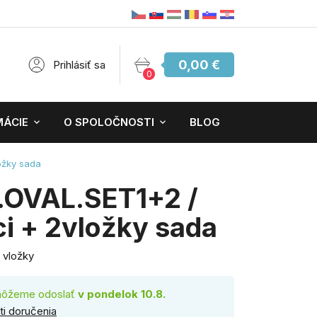
0,00 €
Prihlásiť sa
0
MÁCIE
O SPOLOČNOSTI
BLOG
ložky sada
.OVAL.SET1+2 /
ci + 2vložky sada
2 vložky
môžeme odoslať
v pondelok 10.8.
i doručenia