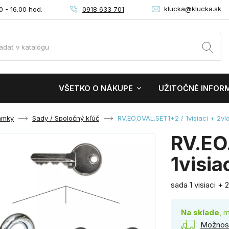
klucka@klucka.sk
0918 633 701
0 - 16.00 hod.
VŠETKO O NÁKUPE
UŽITOČNÉ INFOR
ámky
Sady / Spoločný kľúč
RV.EO.OVAL.SET1+2 / 1visiaci + 2v
RV.EO
1visia
sada 1 visiaci + 
Na sklade
, 
Možnost