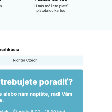
úp
U nás môžete platiť
platobnou kartou
cifikácia
Richter Czech
trebujete poradiť?
e alebo nám napíšte, radi Vám
e.
lok - Štvrtok: 8.00 - 16.30 hod.