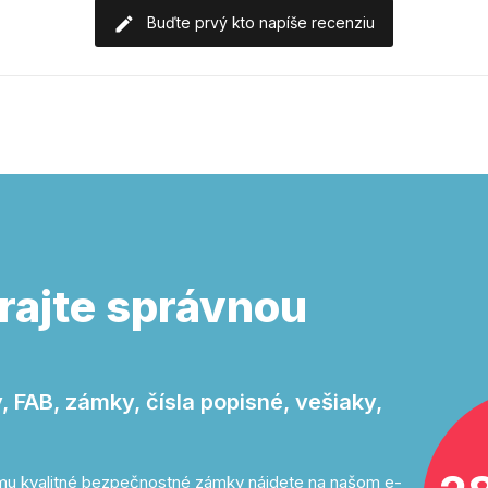
Buďte prvý kto napíše recenziu
rajte správnou
 FAB, zámky, čísla popisné, vešiaky,
tomu kvalitné bezpečnostné zámky nájdete na našom e-