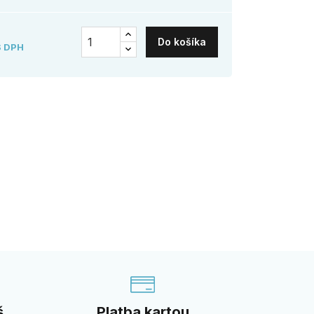
Do košíka
S DPH
š
Platba kartou