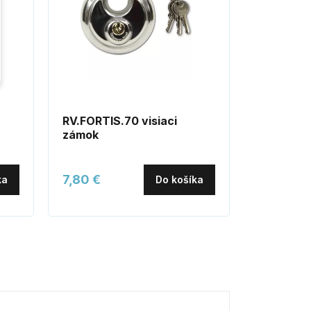
RV.FORTIS.70 visiaci
RV.APOL
zámok
sada vis
7,80 €
7,70 €
ka
Do košíka