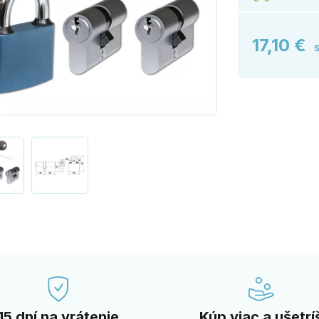
17,10 €
15 dní na vrátenie
Kúp viac a ušetrí