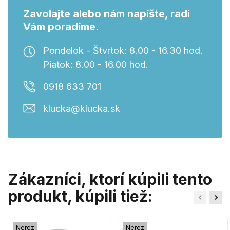
Zavolajte alebo nám napíšte, radi
Vám poradíme.
Pondelok - Štvrtok: 8.00 - 16.30 hod.
Piatok: 8.00 - 16.00 hod.
0918 633 701
klucka@klucka.sk
Zákazníci, ktorí kúpili tento
produkt, kúpili tiež:
Nerez
Nerez