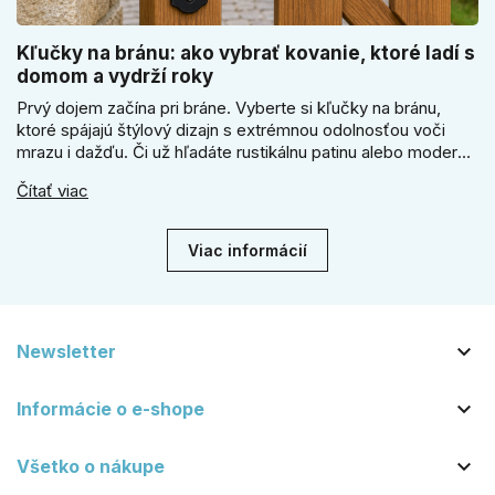
Kľučky na bránu: ako vybrať kovanie, ktoré ladí s
domom a vydrží roky
Prvý dojem začína pri bráne. Vyberte si kľučky na bránu,
ktoré spájajú štýlový dizajn s extrémnou odolnosťou voči
mrazu i dažďu. Či už hľadáte rustikálnu patinu alebo moderné
línie, naše kované kovanie s práškovým lakom nehrdzavie a
Čítať viac
vydrží roky. Zabezpečte svoj vstup kvalitou, ktorá prežije
dekády. Objavte našu ponuku a vyberte si tú pravú!
Viac informácií

Newsletter

Informácie o e-shope

Všetko o nákupe