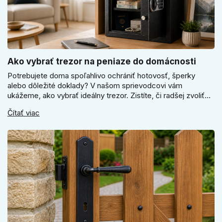
Ako vybrať trezor na peniaze do domácnosti
Potrebujete doma spoľahlivo ochrániť hotovosť, šperky
alebo dôležité doklady? V našom sprievodcovi vám
ukážeme, ako vybrať ideálny trezor. Zistíte, či radšej zvoliť
elektronický alebo mechanický zámok, a prečo je absolútne
Čítať viac
kľúčové jeho správne ukotvenie.