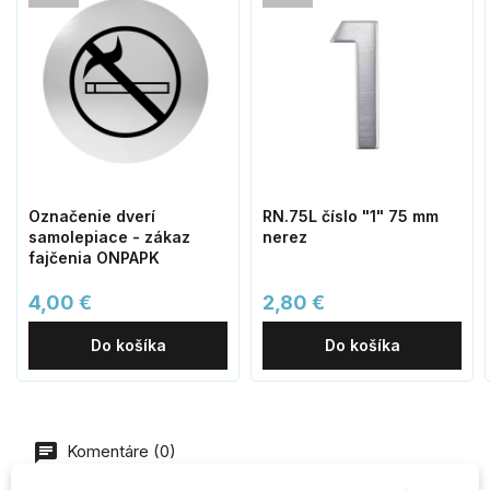
Označenie dverí
RN.75L číslo "1" 75 mm
samolepiace - zákaz
nerez
fajčenia ONPAPK
4,00 €
2,80 €
Do košíka
Do košíka
Komentáre (0)