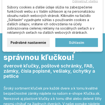
Odmietnuť všetko
Súbory cookies a ďalšie údaje slúžia na zabezpečenie
Buďte prvý kto napíše recenziu
funkčnosti webu a s Vaším súhlasom aj na personalizáciu
obsahu našich webových stránok. Kliknutím na tlačidlo
„Súhlasím“ vyjadrujete súhlas s používaním cookies a
ďalších údajov, vrátane ich odovzdania na účely
zobrazovania cielenej reklamy na sociálnych sieťach a v
reklamných sieťach na ďalších webových stránkach.
Podrobné nastavenie
Súhlasím
Kľučka.sk – otvárajte
správnou kľučkou!
dverové kľučky, poštové schránky, FAB,
zámky, čísla popisné, vešiaky, úchytky a
petlice
Široký sortiment kľučiek pre každé dvere a k tomu kvalitné
bezpečnostné zámky nájdete na našom e-shope Kľučka.sk.
Nerezové aj plastové kľučky a k tomu dlhé alebo delené štíty
nesmú chýbať na žiadnych dverách. V našej ponuke nájdete