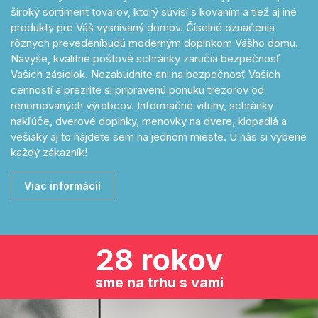
široký sortiment tovarov, ktorý súvisí s kovaním a tiež aj iné
produkty pre Váš vysnívaný domov. Číselné označenia
rôznych prevedeníbudú moderným doplnkom Vášho domu.
Navyše, kvalitné poštové schránky zaručia bezpečnosť
Vašich zásielok. Nezabudnite ani na bezpečnosť Vašich
cenností a prezrite si pripravenú ponuku trezorov od
renomovaných výrobcov. Informačné vitríny, schránky
nakľúče, dverové doplnky, menovky na dvere, klopadlá a
vešiaky aj to nájdete sem na jednom mieste. U nás si vyberie
každý zákazník!
Viac informácií
28 rokov
sme na trhu s vami