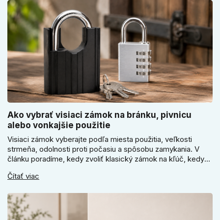
Ako vybrať visiaci zámok na bránku, pivnicu
alebo vonkajšie použitie
Visiaci zámok vyberajte podľa miesta použitia, veľkosti
strmeňa, odolnosti proti počasiu a spôsobu zamykania. V
článku poradíme, kedy zvoliť klasický zámok na kľúč, kedy
kódový visiaci zámok, kedy vodeodolné prevedenie a prečo
Čítať viac
sa pri bránke, pivnici alebo záhradnom domčeku neoplatí
riadiť len cenou, vzhľadom alebo veľkosťou.