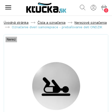
0
Úvodná stránka
Čísla a označenia
Nerezové označenia
Označenie dverí samolepiace - prebaľovanie detí ONDZIK
Nerez