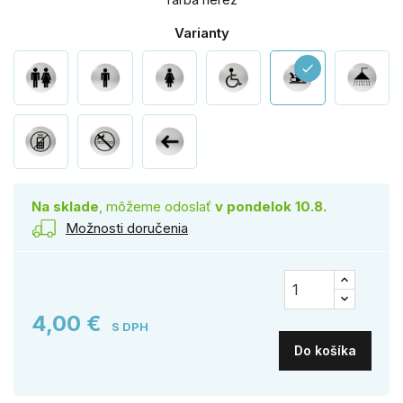
Varianty
check
Na sklade
, môžeme odoslať
v pondelok 10.8.
Možnosti doručenia
4,00 €
S DPH
Do košíka