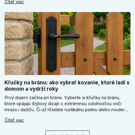
Čítať viac
kľúčové jeho správne ukotvenie.
Kľučky na bránu: ako vybrať kovanie, ktoré ladí s
domom a vydrží roky
Prvý dojem začína pri bráne. Vyberte si kľučky na bránu,
ktoré spájajú štýlový dizajn s extrémnou odolnosťou voči
mrazu i dažďu. Či už hľadáte rustikálnu patinu alebo moderné
línie, naše kované kovanie s práškovým lakom nehrdzavie a
Čítať viac
vydrží roky. Zabezpečte svoj vstup kvalitou, ktorá prežije
dekády. Objavte našu ponuku a vyberte si tú pravú!