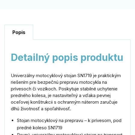
Popis
Detailný popis produktu
Univerzálny motocyklový stojan SN1719 je praktickým
riešením pre bezpečnú prepravu motocykla na
prívesoch či vozíkoch. Poskytuje stabilné uchytenie
predného kolesa, je nastaviteľný a vďaka pevnej
oceľovej konštrukcii s ochranným náterom zaručuje
dlhú životnosť a spoľahlivosť.
Stojan motocyklový na prepravu – k prívesom, pod
predné koleso SN1719
Pevný, univerzálny motocyklový stojan na transport