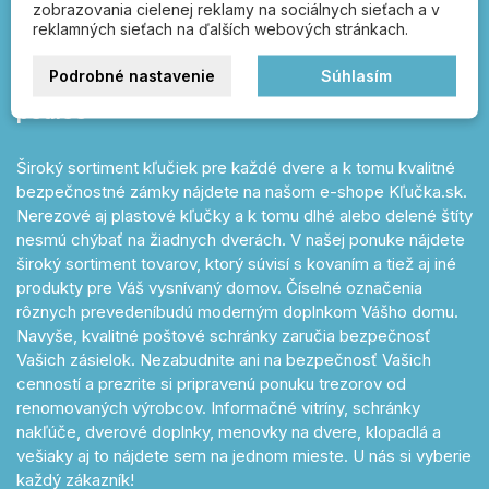
zobrazovania cielenej reklamy na sociálnych sieťach a v
správnou kľučkou!
reklamných sieťach na ďalších webových stránkach.
dverové kľučky, poštové schránky, FAB,
Podrobné nastavenie
Súhlasím
zámky, čísla popisné, vešiaky, úchytky a
petlice
Široký sortiment kľučiek pre každé dvere a k tomu kvalitné
bezpečnostné zámky nájdete na našom e-shope Kľučka.sk.
Nerezové aj plastové kľučky a k tomu dlhé alebo delené štíty
nesmú chýbať na žiadnych dverách. V našej ponuke nájdete
široký sortiment tovarov, ktorý súvisí s kovaním a tiež aj iné
produkty pre Váš vysnívaný domov. Číselné označenia
rôznych prevedeníbudú moderným doplnkom Vášho domu.
Navyše, kvalitné poštové schránky zaručia bezpečnosť
Vašich zásielok. Nezabudnite ani na bezpečnosť Vašich
cenností a prezrite si pripravenú ponuku trezorov od
renomovaných výrobcov. Informačné vitríny, schránky
nakľúče, dverové doplnky, menovky na dvere, klopadlá a
vešiaky aj to nájdete sem na jednom mieste. U nás si vyberie
každý zákazník!