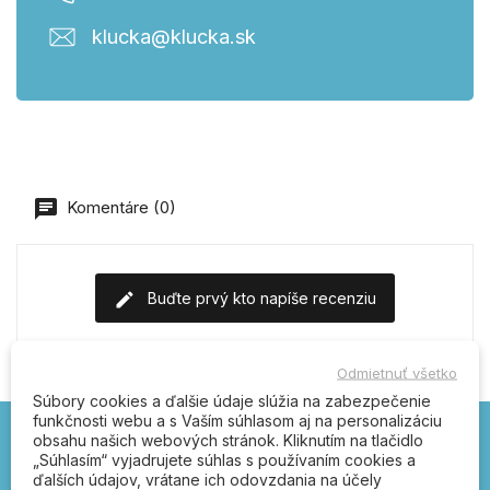
klucka@klucka.sk
Komentáre (0)
Buďte prvý kto napíše recenziu
Odmietnuť všetko
Súbory cookies a ďalšie údaje slúžia na zabezpečenie
funkčnosti webu a s Vaším súhlasom aj na personalizáciu
obsahu našich webových stránok. Kliknutím na tlačidlo
„Súhlasím“ vyjadrujete súhlas s používaním cookies a
Kľučka.sk – otvárajte
ďalších údajov, vrátane ich odovzdania na účely