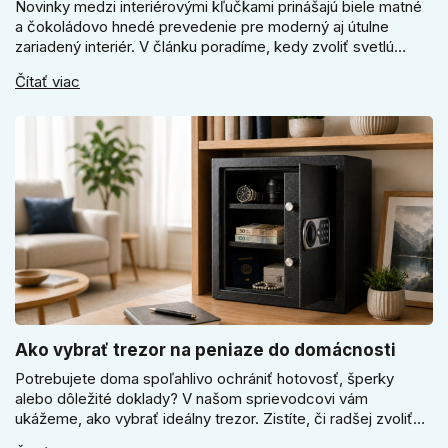
Novinky medzi interiérovými kľučkami prinášajú biele matné
a čokoládovo hnedé prevedenie pre moderný aj útulne
zariadený interiér. V článku poradíme, kedy zvoliť svetlú
Super SLIM kľučku, kedy čokoládovo hnedý Slim model a
Čítať viac
ako vyberať medzi okrúhlym a štvorcovým štítom. Nové
odtiene pomôžu zladiť dvere s interiérom.
Ako vybrať trezor na peniaze do domácnosti
Potrebujete doma spoľahlivo ochrániť hotovosť, šperky
alebo dôležité doklady? V našom sprievodcovi vám
ukážeme, ako vybrať ideálny trezor. Zistíte, či radšej zvoliť
elektronický alebo mechanický zámok, a prečo je absolútne