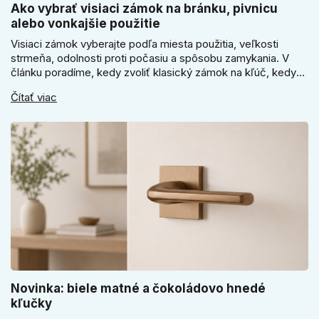
Ako vybrať visiaci zámok na bránku, pivnicu
alebo vonkajšie použitie
Visiaci zámok vyberajte podľa miesta použitia, veľkosti
strmeňa, odolnosti proti počasiu a spôsobu zamykania. V
článku poradíme, kedy zvoliť klasický zámok na kľúč, kedy
kódový visiaci zámok, kedy vodeodolné prevedenie a prečo
Čítať viac
sa pri bránke, pivnici alebo záhradnom domčeku neoplatí
riadiť len cenou, vzhľadom alebo veľkosťou.
Novinka: biele matné a čokoládovo hnedé
kľučky