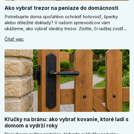
Ako vybrať trezor na peniaze do domácnosti
Potrebujete doma spoľahlivo ochrániť hotovosť, šperky
alebo dôležité doklady? V našom sprievodcovi vám
ukážeme, ako vybrať ideálny trezor. Zistíte, či radšej zvoliť
elektronický alebo mechanický zámok, a prečo je absolútne
Čítať viac
kľúčové jeho správne ukotvenie.
Kľučky na bránu: ako vybrať kovanie, ktoré ladí s
domom a vydrží roky