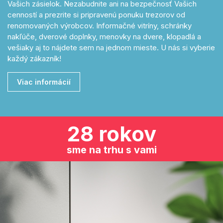
Vašich zásielok. Nezabudnite ani na bezpečnosť Vašich
cenností a prezrite si pripravenú ponuku trezorov od
renomovaných výrobcov. Informačné vitríny, schránky
nakľúče, dverové doplnky, menovky na dvere, klopadlá a
vešiaky aj to nájdete sem na jednom mieste. U nás si vyberie
každý zákazník!
Viac informácií
28 rokov
sme na trhu s vami