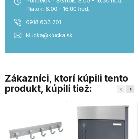
Pondelok - Štvrtok: 8.00 - 16.30 hod.
Piatok: 8.00 - 16.00 hod.
0918 633 701
klucka@klucka.sk
Zákazníci, ktorí kúpili tento
produkt, kúpili tiež: