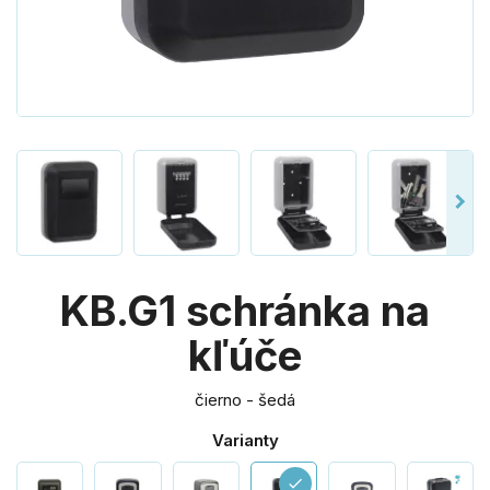
KB.G1 schránka na
kľúče
čierno - šedá
Varianty
check