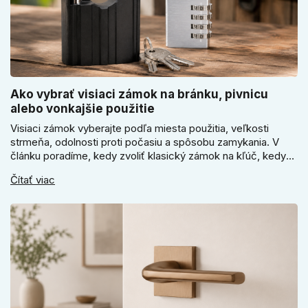
Ako vybrať visiaci zámok na bránku, pivnicu
alebo vonkajšie použitie
Visiaci zámok vyberajte podľa miesta použitia, veľkosti
strmeňa, odolnosti proti počasiu a spôsobu zamykania. V
článku poradíme, kedy zvoliť klasický zámok na kľúč, kedy
kódový visiaci zámok, kedy vodeodolné prevedenie a prečo
Čítať viac
sa pri bránke, pivnici alebo záhradnom domčeku neoplatí
riadiť len cenou, vzhľadom alebo veľkosťou.