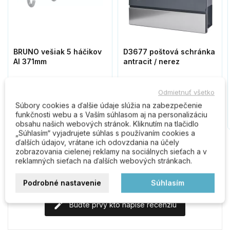
BRUNO vešiak 5 háčikov
D3677 poštová schránka
Al 371mm
antracit / nerez
13,40 €
39,10 €
Odmietnuť všetko
Súbory cookies a ďalšie údaje slúžia na zabezpečenie
Do košíka
Do košíka
funkčnosti webu a s Vaším súhlasom aj na personalizáciu
obsahu našich webových stránok. Kliknutím na tlačidlo
„Súhlasím“ vyjadrujete súhlas s používaním cookies a
ďalších údajov, vrátane ich odovzdania na účely
zobrazovania cielenej reklamy na sociálnych sieťach a v
reklamných sieťach na ďalších webových stránkach.
Komentáre (0)
Podrobné nastavenie
Súhlasím
Buďte prvý kto napíše recenziu