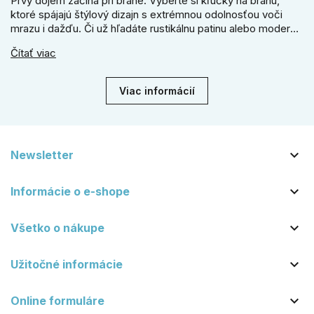
Prvý dojem začína pri bráne. Vyberte si kľučky na bránu,
ktoré spájajú štýlový dizajn s extrémnou odolnosťou voči
mrazu i dažďu. Či už hľadáte rustikálnu patinu alebo moderné
línie, naše kované kovanie s práškovým lakom nehrdzavie a
Čítať viac
vydrží roky. Zabezpečte svoj vstup kvalitou, ktorá prežije
dekády. Objavte našu ponuku a vyberte si tú pravú!
Viac informácií

Newsletter

Informácie o e-shope

Všetko o nákupe

Užitočné informácie

Online formuláre