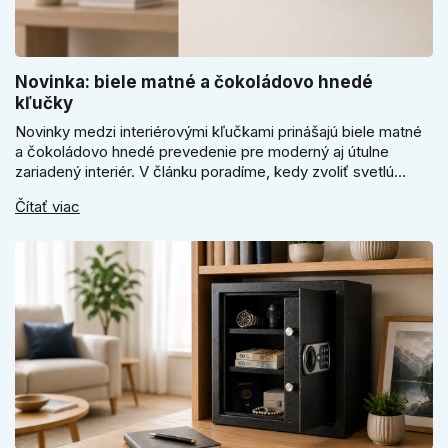
Novinka: biele matné a čokoládovo hnedé
kľučky
Novinky medzi interiérovými kľučkami prinášajú biele matné
a čokoládovo hnedé prevedenie pre moderný aj útulne
zariadený interiér. V článku poradíme, kedy zvoliť svetlú
Super SLIM kľučku, kedy čokoládovo hnedý Slim model a
Čítať viac
ako vyberať medzi okrúhlym a štvorcovým štítom. Nové
odtiene pomôžu zladiť dvere s interiérom.