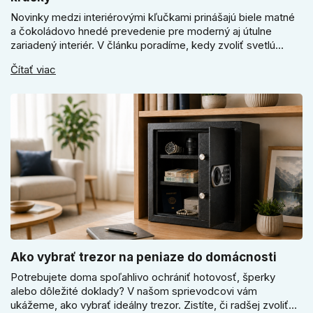
Novinky medzi interiérovými kľučkami prinášajú biele matné
a čokoládovo hnedé prevedenie pre moderný aj útulne
zariadený interiér. V článku poradíme, kedy zvoliť svetlú
Super SLIM kľučku, kedy čokoládovo hnedý Slim model a
Čítať viac
ako vyberať medzi okrúhlym a štvorcovým štítom. Nové
odtiene pomôžu zladiť dvere s interiérom.
Ako vybrať trezor na peniaze do domácnosti
Potrebujete doma spoľahlivo ochrániť hotovosť, šperky
alebo dôležité doklady? V našom sprievodcovi vám
ukážeme, ako vybrať ideálny trezor. Zistíte, či radšej zvoliť