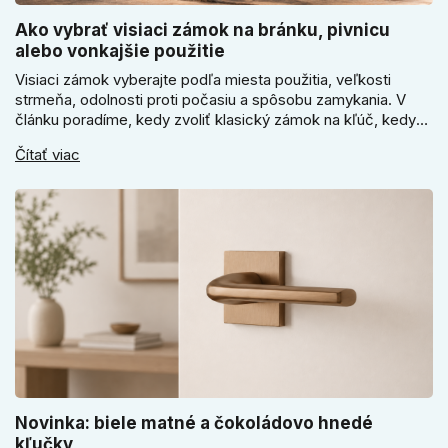
Ako vybrať visiaci zámok na bránku, pivnicu
alebo vonkajšie použitie
Visiaci zámok vyberajte podľa miesta použitia, veľkosti
strmeňa, odolnosti proti počasiu a spôsobu zamykania. V
článku poradíme, kedy zvoliť klasický zámok na kľúč, kedy
kódový visiaci zámok, kedy vodeodolné prevedenie a prečo
Čítať viac
sa pri bránke, pivnici alebo záhradnom domčeku neoplatí
riadiť len cenou, vzhľadom alebo veľkosťou.
Novinka: biele matné a čokoládovo hnedé
kľučky