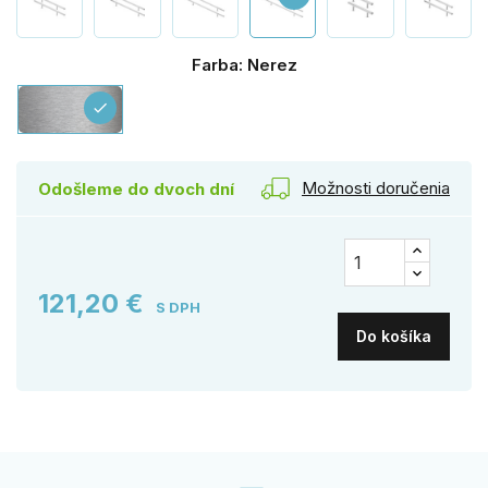
Farba: Nerez
Nerez
check
Možnosti doručenia
Odošleme do dvoch dní
121,20 €
S DPH
Do košíka