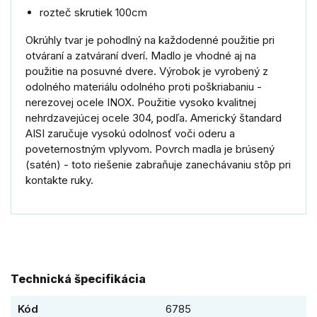
rozteč skrutiek 100cm
Okrúhly tvar je pohodlný na každodenné použitie pri
otváraní a zatváraní dverí. Madlo je vhodné aj na
použitie na posuvné dvere. Výrobok je vyrobený z
odolného materiálu odolného proti poškriabaniu -
nerezovej ocele INOX. Použitie vysoko kvalitnej
nehrdzavejúcej ocele 304, podľa. Americký štandard
AISI zaručuje vysokú odolnosť voči oderu a
poveternostným vplyvom. Povrch madla je brúsený
(satén) - toto riešenie zabraňuje zanechávaniu stôp pri
kontakte ruky.
Technická špecifikácia
Kód
6785