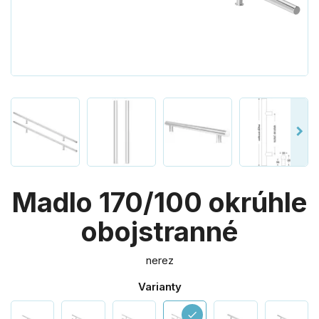
Madlo 170/100 okrúhle
obojstranné
nerez
Varianty
check