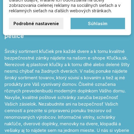
Kľučka.sk – otvárajte
zobrazovania cielenej reklamy na sociálnych sieťach a v
správnou kľučkou!
reklamných sieťach na ďalších webových stránkach.
dverové kľučky, poštové schránky, FAB,
Podrobné nastavenie
Súhlasím
zámky, čísla popisné, vešiaky, úchytky a
petlice
Široký sortiment kľučiek pre každé dvere a k tomu kvalitné
bezpečnostné zámky nájdete na našom e-shope Kľučka.sk.
Nerezové aj plastové kľučky a k tomu dlhé alebo delené štíty
nesmú chýbať na žiadnych dverách. V našej ponuke nájdete
široký sortiment tovarov, ktorý súvisí s kovaním a tiež aj iné
produkty pre Váš vysnívaný domov. Číselné označenia
rôznych prevedeníbudú moderným doplnkom Vášho domu.
Navyše, kvalitné poštové schránky zaručia bezpečnosť
Vašich zásielok. Nezabudnite ani na bezpečnosť Vašich
cenností a prezrite si pripravenú ponuku trezorov od
renomovaných výrobcov. Informačné vitríny, schránky
nakľúče, dverové doplnky, menovky na dvere, klopadlá a
vešiaky aj to nájdete sem na jednom mieste. U nás si vyberie