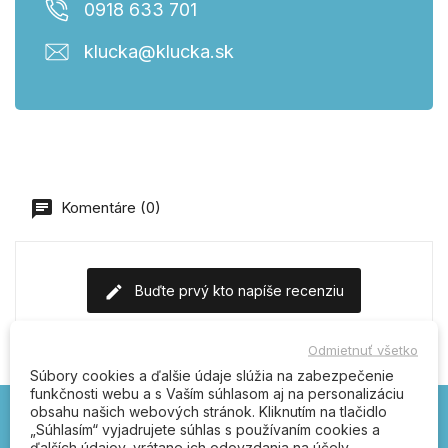
0918 633 701
klucka@klucka.sk
Komentáre (0)
Buďte prvý kto napíše recenziu
Odmietnuť všetko
Súbory cookies a ďalšie údaje slúžia na zabezpečenie
funkčnosti webu a s Vaším súhlasom aj na personalizáciu
obsahu našich webových stránok. Kliknutím na tlačidlo
„Súhlasím“ vyjadrujete súhlas s používaním cookies a
ďalších údajov, vrátane ich odovzdania na účely