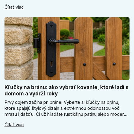
elektronický alebo mechanický zámok, a prečo je absolútne
Čítať viac
kľúčové jeho správne ukotvenie.
Kľučky na bránu: ako vybrať kovanie, ktoré ladí s
domom a vydrží roky
Prvý dojem začína pri bráne. Vyberte si kľučky na bránu,
ktoré spájajú štýlový dizajn s extrémnou odolnosťou voči
mrazu i dažďu. Či už hľadáte rustikálnu patinu alebo moderné
línie, naše kované kovanie s práškovým lakom nehrdzavie a
Čítať viac
vydrží roky. Zabezpečte svoj vstup kvalitou, ktorá prežije
dekády. Objavte našu ponuku a vyberte si tú pravú!