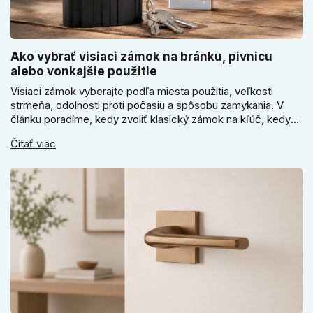
Ako vybrať visiaci zámok na bránku, pivnicu
alebo vonkajšie použitie
Visiaci zámok vyberajte podľa miesta použitia, veľkosti
strmeňa, odolnosti proti počasiu a spôsobu zamykania. V
článku poradíme, kedy zvoliť klasický zámok na kľúč, kedy
kódový visiaci zámok, kedy vodeodolné prevedenie a prečo
Čítať viac
sa pri bránke, pivnici alebo záhradnom domčeku neoplatí
riadiť len cenou, vzhľadom alebo veľkosťou.