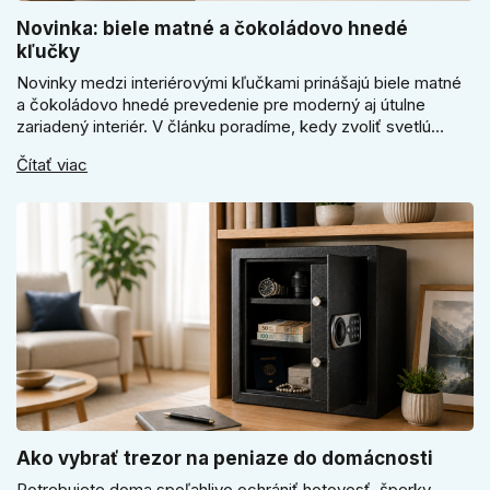
Novinka: biele matné a čokoládovo hnedé
kľučky
Novinky medzi interiérovými kľučkami prinášajú biele matné
a čokoládovo hnedé prevedenie pre moderný aj útulne
zariadený interiér. V článku poradíme, kedy zvoliť svetlú
Super SLIM kľučku, kedy čokoládovo hnedý Slim model a
Čítať viac
ako vyberať medzi okrúhlym a štvorcovým štítom. Nové
odtiene pomôžu zladiť dvere s interiérom.
Ako vybrať trezor na peniaze do domácnosti
Potrebujete doma spoľahlivo ochrániť hotovosť, šperky