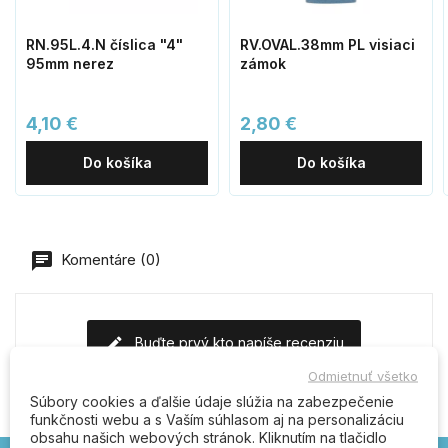
RN.95L.4.N číslica "4"
RV.OVAL.38mm PL visiaci
95mm nerez
zámok
4,10 €
2,80 €
Do košíka
Do košíka
Komentáre (0)
Buďte prvý kto napíše recenziu
Odmietnuť všetko
Súbory cookies a ďalšie údaje slúžia na zabezpečenie
funkčnosti webu a s Vaším súhlasom aj na personalizáciu
obsahu našich webových stránok. Kliknutím na tlačidlo