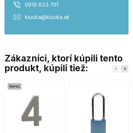
0918 633 701
klucka@klucka.sk
Zákazníci, ktorí kúpili tento
produkt, kúpili tiež:
Nerez