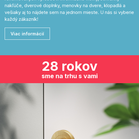
nakľúče, dverové doplnky, menovky na dvere, klopadlá a
vešiaky aj to nájdete sem na jednom mieste. U nás si vyberie
každý zákazník!
Viac informácií
28 rokov
sme na trhu s vami