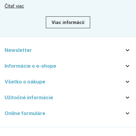
línie, naše kované kovanie s práškovým lakom nehrdzavie a
Čítať viac
vydrží roky. Zabezpečte svoj vstup kvalitou, ktorá prežije
dekády. Objavte našu ponuku a vyberte si tú pravú!
Viac informácií

Newsletter

Informácie o e-shope

Všetko o nákupe

Užitočné informácie

Online formuláre