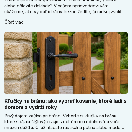
alebo dôležité doklady? V našom sprievodcovi vám
ukážeme, ako vybrať ideálny trezor. Zistíte, či radšej zvoliť
elektronický alebo mechanický zámok, a prečo je absolútne
Čítať viac
kľúčové jeho správne ukotvenie.
Kľučky na bránu: ako vybrať kovanie, ktoré ladí s
domom a vydrží roky
Prvý dojem začína pri bráne. Vyberte si kľučky na bránu,
ktoré spájajú štýlový dizajn s extrémnou odolnosťou voči
mrazu i dažďu. Či už hľadáte rustikálnu patinu alebo moderné