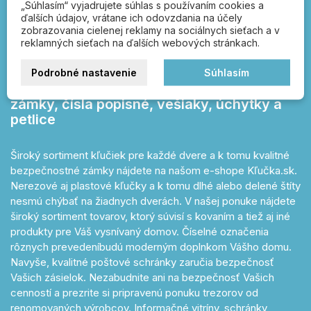
„Súhlasím“ vyjadrujete súhlas s používaním cookies a
ďalších údajov, vrátane ich odovzdania na účely
zobrazovania cielenej reklamy na sociálnych sieťach a v
Kľučka.sk – otvárajte
reklamných sieťach na ďalších webových stránkach.
správnou kľučkou!
Podrobné nastavenie
Súhlasím
dverové kľučky, poštové schránky, FAB,
zámky, čísla popisné, vešiaky, úchytky a
petlice
Široký sortiment kľučiek pre každé dvere a k tomu kvalitné
bezpečnostné zámky nájdete na našom e-shope Kľučka.sk.
Nerezové aj plastové kľučky a k tomu dlhé alebo delené štíty
nesmú chýbať na žiadnych dverách. V našej ponuke nájdete
široký sortiment tovarov, ktorý súvisí s kovaním a tiež aj iné
produkty pre Váš vysnívaný domov. Číselné označenia
rôznych prevedeníbudú moderným doplnkom Vášho domu.
Navyše, kvalitné poštové schránky zaručia bezpečnosť
Vašich zásielok. Nezabudnite ani na bezpečnosť Vašich
cenností a prezrite si pripravenú ponuku trezorov od
renomovaných výrobcov. Informačné vitríny, schránky