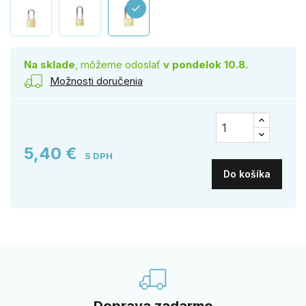
check
Na sklade
, môžeme odoslať
v pondelok 10.8.
Možnosti doručenia
5,40 €
S DPH
Do košíka
Doprava zadarmo