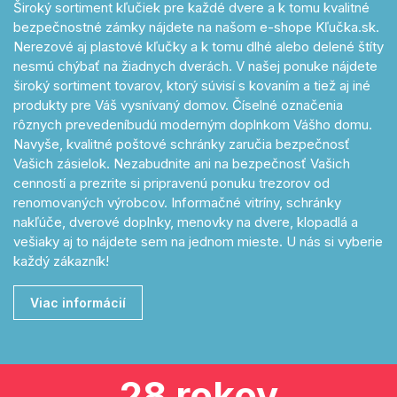
Široký sortiment kľučiek pre každé dvere a k tomu kvalitné
bezpečnostné zámky nájdete na našom e-shope Kľučka.sk.
Nerezové aj plastové kľučky a k tomu dlhé alebo delené štíty
nesmú chýbať na žiadnych dverách. V našej ponuke nájdete
široký sortiment tovarov, ktorý súvisí s kovaním a tiež aj iné
produkty pre Váš vysnívaný domov. Číselné označenia
rôznych prevedeníbudú moderným doplnkom Vášho domu.
Navyše, kvalitné poštové schránky zaručia bezpečnosť
Vašich zásielok. Nezabudnite ani na bezpečnosť Vašich
cenností a prezrite si pripravenú ponuku trezorov od
renomovaných výrobcov. Informačné vitríny, schránky
nakľúče, dverové doplnky, menovky na dvere, klopadlá a
vešiaky aj to nájdete sem na jednom mieste. U nás si vyberie
každý zákazník!
Viac informácií
28 rokov