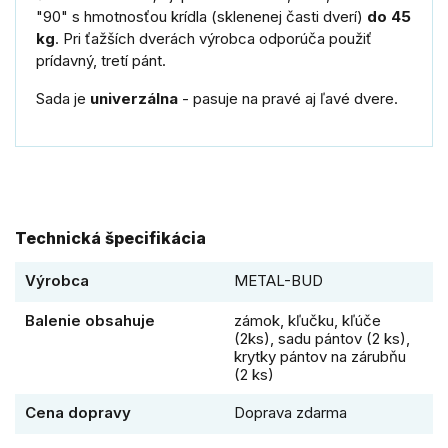
"90" s hmotnosťou krídla (sklenenej časti dverí)
do 45
kg
. Pri ťažších dverách výrobca odporúča použiť
prídavný, tretí pánt.
Sada je
univerzálna
- pasuje na pravé aj ľavé dvere.
Technická špecifikácia
Výrobca
METAL-BUD
Balenie obsahuje
zámok, kľučku, kľúče
(2ks), sadu pántov (2 ks),
krytky pántov na zárubňu
(2 ks)
Cena dopravy
Doprava zdarma