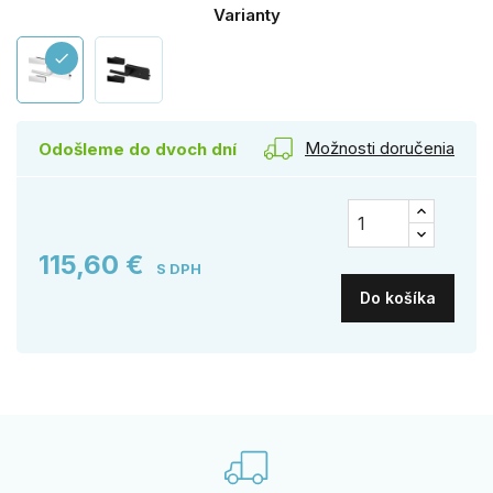
Varianty
check
Možnosti doručenia
Odošleme do dvoch dní
115,60 €
S DPH
Do košíka