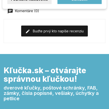
Komentáre (0)
Buďte prvý kto napíše recenziu
Kľučka.sk – otvárajte
správnou kľučkou!
dverové kľučky, poštové schránky, FAB,
zámky, čísla popisné, vešiaky, úchytky a
petlice