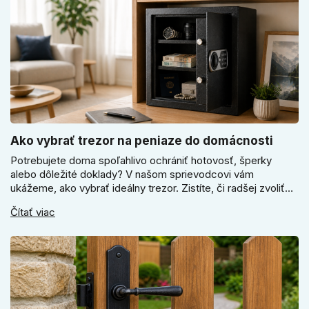
Ako vybrať trezor na peniaze do domácnosti
Potrebujete doma spoľahlivo ochrániť hotovosť, šperky
alebo dôležité doklady? V našom sprievodcovi vám
ukážeme, ako vybrať ideálny trezor. Zistíte, či radšej zvoliť
elektronický alebo mechanický zámok, a prečo je absolútne
Čítať viac
kľúčové jeho správne ukotvenie.