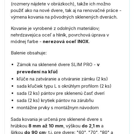
(rozmery nájdete v obrázkoch), takže ich možno
použiť ako na nové dvere, tak aj na renovačné práce -
výmena kovania na pôvodných sklenených dverách.
Kovanie je vyrobené z odolných materiálov;
nehrdzavejúca oceľ a hliník, povrchová úprava v
módnej farbe -
nerezová oceľ INOX
.
Balenie obsahuje:
Zámok na sklenené dvere SLIM PRO -
v
prevedení na kľúč
kľúče na zatváranie a otváranie zámku (2 ks)
sada kľučiek typu L s okrúhlym profilom (2 ks)
sada (2 ks) pántov pre sklenenú časť dverí
sada (2 ks) krytiek pántov na zárubňu
montážne prvky s montážnym návodom
Sada kovania je určená pre sklenené dvere s
hrúbkou
8 mm až 10 mm
, výškou
do 2,1 m
a
šírkou
do 90 cm
; t.j. pre dvere: "60", "70", "80" a