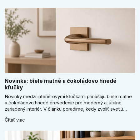
riadiť len cenou, vzhľadom alebo veľkosťou.
Novinka: biele matné a čokoládovo hnedé
kľučky
Novinky medzi interiérovými kľučkami prinášajú biele matné
a čokoládovo hnedé prevedenie pre moderný aj útulne
zariadený interiér. V článku poradíme, kedy zvoliť svetlú
Super SLIM kľučku, kedy čokoládovo hnedý Slim model a
Čítať viac
ako vyberať medzi okrúhlym a štvorcovým štítom. Nové
odtiene pomôžu zladiť dvere s interiérom.