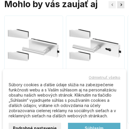
Mohlo by vás zaujať aj
Odmietnuť všetko
Kľučka na sklo SLIM PRO
Kľučka na sklo SLIM PRO
Súbory cookies a ďalšie údaje slúžia na zabezpečenie
INOX sada bez otvoru
INOX sada na vložku
funkčnosti webu a s Vaším súhlasom aj na personalizáciu
SZKBINS
SZKYINS
obsahu našich webových stránok. Kliknutím na tlačidlo
„Súhlasím“ vyjadrujete súhlas s používaním cookies a
108,30 €
110,60 €
ďalších údajov, vrátane ich odovzdania na účely
zobrazovania cielenej reklamy na sociálnych sieťach a v
Do košíka
Do košíka
reklamných sieťach na ďalších webových stránkach.
Podrobné nastavenie
Súhlasím