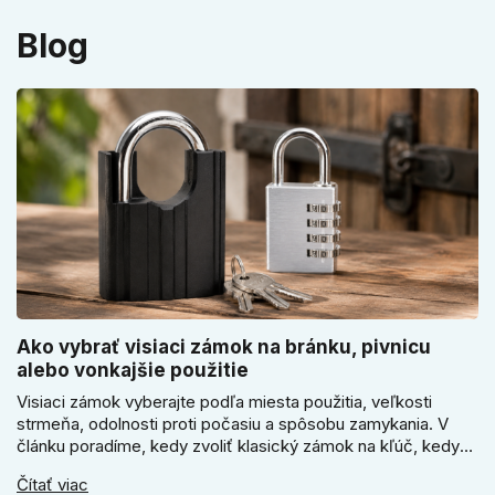
Blog
Ako vybrať visiaci zámok na bránku, pivnicu
alebo vonkajšie použitie
Visiaci zámok vyberajte podľa miesta použitia, veľkosti
strmeňa, odolnosti proti počasiu a spôsobu zamykania. V
článku poradíme, kedy zvoliť klasický zámok na kľúč, kedy
kódový visiaci zámok, kedy vodeodolné prevedenie a prečo
Čítať viac
sa pri bránke, pivnici alebo záhradnom domčeku neoplatí