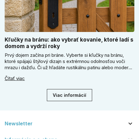
Kľučky na bránu: ako vybrať kovanie, ktoré ladí s
domom a vydrží roky
Prvý dojem začína pri bráne. Vyberte si kľučky na bránu,
ktoré spájajú štýlový dizajn s extrémnou odolnosťou voči
mrazu i dažďu. Či už hľadáte rustikálnu patinu alebo moderné
línie, naše kované kovanie s práškovým lakom nehrdzavie a
Čítať viac
vydrží roky. Zabezpečte svoj vstup kvalitou, ktorá prežije
dekády. Objavte našu ponuku a vyberte si tú pravú!
Viac informácií

Newsletter