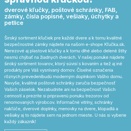
dverové kľučky, poštové schránky, FAB,
zámky, čísla popisné, vešiaky, úchytky a
petlice
Široký sortiment kľučiek pre každé dvere a k tomu kvalitné
bezpečnostné zámky nájdete na našom e-shope Kľučka.sk.
Nerezové aj plastové kľučky a k tomu dlhé alebo delené štíty
nesmú chýbať na žiadnych dverách. V našej ponuke nájdete
široký sortiment tovarov, ktorý súvisí s kovaním a tiež aj iné
produkty pre Váš vysnívaný domov. Číselné označenia
rôznych prevedeníbudú moderným doplnkom Vášho domu.
Navyše, kvalitné poštové schránky zaručia bezpečnosť
Vašich zásielok. Nezabudnite ani na bezpečnosť Vašich
cenností a prezrite si pripravenú ponuku trezorov od
renomovaných výrobcov. Informačné vitríny, schránky
nakľúče, dverové doplnky, menovky na dvere, klopadlá a
vešiaky aj to nájdete sem na jednom mieste. U nás si vyberie
každý zákazník!