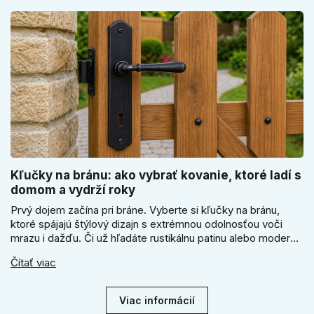
Kľučky na bránu: ako vybrať kovanie, ktoré ladí s
domom a vydrží roky
Prvý dojem začína pri bráne. Vyberte si kľučky na bránu,
ktoré spájajú štýlový dizajn s extrémnou odolnosťou voči
mrazu i dažďu. Či už hľadáte rustikálnu patinu alebo moderné
línie, naše kované kovanie s práškovým lakom nehrdzavie a
Čítať viac
vydrží roky. Zabezpečte svoj vstup kvalitou, ktorá prežije
dekády. Objavte našu ponuku a vyberte si tú pravú!
Viac informácií