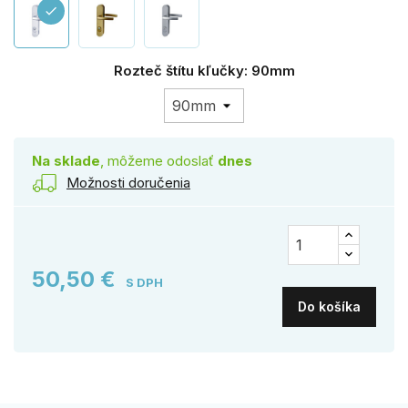
check
Rozteč štítu kľučky: 90mm
Na sklade
, môžeme odoslať
dnes
Možnosti doručenia
50,50 €
S DPH
Do košíka