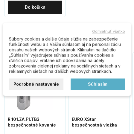
Do košíka
Zákazníci, ktorí kúpili tento
Odmietnuť všetko
produkt, kúpili tiež:
Súbory cookies a ďalšie údaje slúžia na zabezpečenie
funkčnosti webu a s Vaším súhlasom aj na personalizáciu
obsahu našich webových stránok. Kliknutím na tlačidlo
„Súhlasím“ vyjadrujete súhlas s používaním cookies a
ďalších údajov, vrátane ich odovzdania na účely
zobrazovania cielenej reklamy na sociálnych sieťach a v
reklamných sieťach na ďalších webových stránkach.
Podrobné nastavenie
Súhlasím
R.101.ZA.F1.TB3
EURO XStar
bezpečnostné kovanie
bezpečnostná vložka