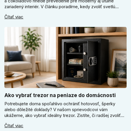
a čokoládovo hnedé prevedenie pre moderný aj útulne
zariadený interiér. V článku poradíme, kedy zvoliť svetlú
Super SLIM kľučku, kedy čokoládovo hnedý Slim model a
Čítať viac
ako vyberať medzi okrúhlym a štvorcovým štítom. Nové
odtiene pomôžu zladiť dvere s interiérom.
Ako vybrať trezor na peniaze do domácnosti
Potrebujete doma spoľahlivo ochrániť hotovosť, šperky
alebo dôležité doklady? V našom sprievodcovi vám
ukážeme, ako vybrať ideálny trezor. Zistíte, či radšej zvoliť
elektronický alebo mechanický zámok, a prečo je absolútne
Čítať viac
kľúčové jeho správne ukotvenie.