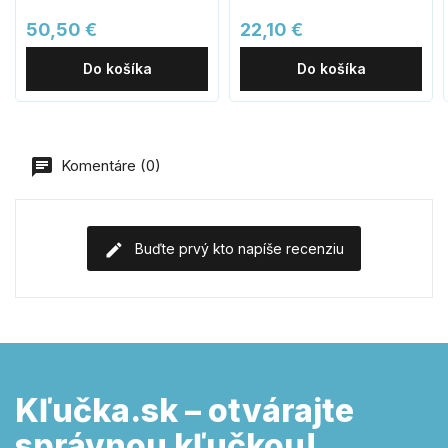
50,50 €
22,10 €
Do košíka
Do košíka
Komentáre (0)
Buďte prvý kto napíše recenziu
Kľučka.sk – otvárajte
správnou kľučkou!