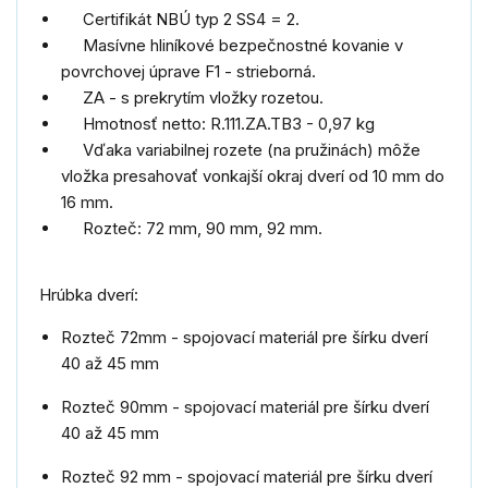
Certifikát
NBÚ
typ
2
SS4
=
2
.
Masívne
hliníkové
bezpečnostné kovanie
v
povrchovej úprave
F1 - strieborná.
ZA
-
s
prekrytím
vložky
rozetou
.
Hmotnosť netto
:
R.111.ZA.TB3
-
0,97
kg
Vďaka variabilnej rozete (na pružinách) môže
vložka presahovať vonkajší okraj dverí od 10 mm do
16 mm.
Rozteč: 72 mm, 90 mm, 92 mm.
Hrúbka dverí:
Rozteč 72mm - spojovací materiál pre šírku dverí
40 až 45 mm
Rozteč 90mm - spojovací materiál pre šírku dverí
40 až 45 mm
Rozteč 92 mm - spojovací materiál pre šírku dverí