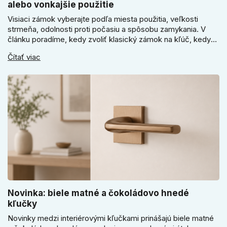
alebo vonkajšie použitie
Visiaci zámok vyberajte podľa miesta použitia, veľkosti
strmeňa, odolnosti proti počasiu a spôsobu zamykania. V
článku poradíme, kedy zvoliť klasický zámok na kľúč, kedy
kódový visiaci zámok, kedy vodeodolné prevedenie a prečo
Čítať viac
sa pri bránke, pivnici alebo záhradnom domčeku neoplatí
riadiť len cenou, vzhľadom alebo veľkosťou.
Novinka: biele matné a čokoládovo hnedé
kľučky
Novinky medzi interiérovými kľučkami prinášajú biele matné