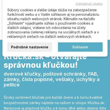
Odmietnuť všetko
Súbory cookies a ďalšie údaje slúžia na zabezpečenie
funkčnosti webu a s Vaším súhlasom aj na personalizáciu
Buďte prvý kto napíše recenziu
obsahu našich webových stránok. Kliknutím na tlačidlo
„Súhlasím“ vyjadrujete súhlas s používaním cookies a
ďalších údajov, vrátane ich odovzdania na účely
zobrazovania cielenej reklamy na sociálnych sieťach a v
reklamných sieťach na ďalších webových stránkach.
Podrobné nastavenie
Súhlasím
Kľučka.sk – otvárajte
správnou kľučkou!
dverové kľučky, poštové schránky, FAB,
zámky, čísla popisné, vešiaky, úchytky a
petlice
Široký sortiment kľučiek pre každé dvere a k tomu kvalitné
bezpečnostné zámky nájdete na našom e-shope Kľučka.sk.
Nerezové aj plastové kľučky a k tomu dlhé alebo delené štíty