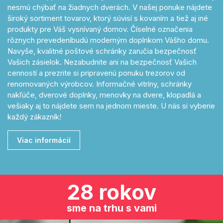
nesmú chýbať na žiadnych dverách. V našej ponuke nájdete
široký sortiment tovarov, ktorý súvisí s kovaním a tiež aj iné
produkty pre Váš vysnívaný domov. Číselné označenia
rôznych prevedeníbudú moderným doplnkom Vášho domu.
Navyše, kvalitné poštové schránky zaručia bezpečnosť
Vašich zásielok. Nezabudnite ani na bezpečnosť Vašich
cenností a prezrite si pripravenú ponuku trezorov od
renomovaných výrobcov. Informačné vitríny, schránky
nakľúče, dverové doplnky, menovky na dvere, klopadlá a
vešiaky aj to nájdete sem na jednom mieste. U nás si vyberie
každý zákazník!
Viac informácií
28 rokov
sme na trhu s vami