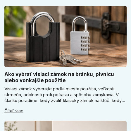
Ako vybrať visiaci zámok na bránku, pivnicu
alebo vonkajšie použitie
Visiaci zámok vyberajte podľa miesta použitia, veľkosti
strmeňa, odolnosti proti počasiu a spôsobu zamykania. V
článku poradíme, kedy zvoliť klasický zámok na kľúč, kedy
kódový visiaci zámok, kedy vodeodolné prevedenie a prečo
Čítať viac
sa pri bránke, pivnici alebo záhradnom domčeku neoplatí
riadiť len cenou, vzhľadom alebo veľkosťou.