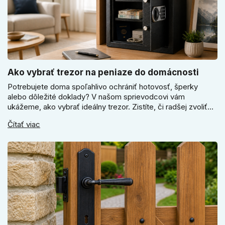
Ako vybrať trezor na peniaze do domácnosti
Potrebujete doma spoľahlivo ochrániť hotovosť, šperky
alebo dôležité doklady? V našom sprievodcovi vám
ukážeme, ako vybrať ideálny trezor. Zistíte, či radšej zvoliť
elektronický alebo mechanický zámok, a prečo je absolútne
Čítať viac
kľúčové jeho správne ukotvenie.