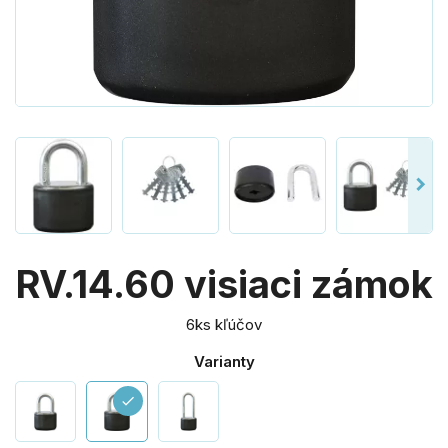
RV.14.60 visiaci zámok
6ks kľúčov
Varianty
check