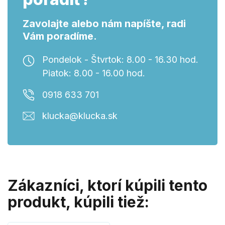
Zavolajte alebo nám napíšte, radi
Vám poradíme.
Pondelok - Štvrtok: 8.00 - 16.30 hod.
Piatok: 8.00 - 16.00 hod.
0918 633 701
klucka@klucka.sk
Zákazníci, ktorí kúpili tento
produkt, kúpili tiež: