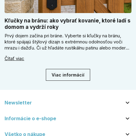
Kľučky na bránu: ako vybrať kovanie, ktoré ladí s
domom a vydrží roky
Prvý dojem začína pri bráne. Vyberte si kľučky na bránu,
ktoré spájajú štýlový dizajn s extrémnou odolnosťou voči
mrazu i dažďu. Či už hľadáte rustikálnu patinu alebo moderné
línie, naše kované kovanie s práškovým lakom nehrdzavie a
Čítať viac
vydrží roky. Zabezpečte svoj vstup kvalitou, ktorá prežije
dekády. Objavte našu ponuku a vyberte si tú pravú!
Viac informácií

Newsletter

Informácie o e-shope

Všetko o nákupe