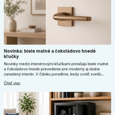
Novinka: biele matné a čokoládovo hnedé
kľučky
Novinky medzi interiérovými kľučkami prinášajú biele matné
a čokoládovo hnedé prevedenie pre moderný aj útulne
zariadený interiér. V článku poradíme, kedy zvoliť svetlú
Super SLIM kľučku, kedy čokoládovo hnedý Slim model a
Čítať viac
ako vyberať medzi okrúhlym a štvorcovým štítom. Nové
odtiene pomôžu zladiť dvere s interiérom.