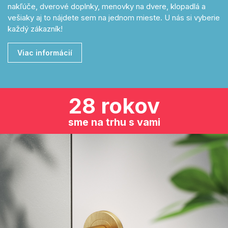
nakľúče, dverové doplnky, menovky na dvere, klopadlá a
vešiaky aj to nájdete sem na jednom mieste. U nás si vyberie
každý zákazník!
Viac informácií
28 rokov
sme na trhu s vami