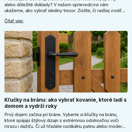
alebo dôležité doklady? V našom sprievodcovi vám
ukážeme, ako vybrať ideálny trezor. Zistíte, či radšej zvoliť
elektronický alebo mechanický zámok, a prečo je absolútne
Čítať viac
kľúčové jeho správne ukotvenie.
Kľučky na bránu: ako vybrať kovanie, ktoré ladí s
domom a vydrží roky
Prvý dojem začína pri bráne. Vyberte si kľučky na bránu,
ktoré spájajú štýlový dizajn s extrémnou odolnosťou voči
mrazu i dažďu. Či už hľadáte rustikálnu patinu alebo moderné