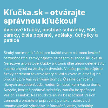
Kľučka.sk – otvárajte
správnou kľučkou!
dverové kľučky, poštové schránky, FAB,
zámky, čísla popisné, vešiaky, úchytky a
petlice
Široký sortiment kľučiek pre každé dvere a k tomu kvalitné
bezpečnostné zámky nájdete na našom e-shope Kľučka.sk.
Nerezové aj plastové kľučky a k tomu dlhé alebo delené štíty
nesmú chýbať na žiadnych dverách. V našej ponuke nájdete
široký sortiment tovarov, ktorý súvisí s kovaním a tiež aj iné
produkty pre Váš vysnívaný domov. Číselné označenia
rôznych prevedeníbudú moderným doplnkom Vášho domu.
Navyše, kvalitné poštové schránky zaručia bezpečnosť
Vašich zásielok. Nezabudnite ani na bezpečnosť Vašich
cenností a prezrite si pripravenú ponuku trezorov od
renomovaných výrobcov. Informačné vitríny, schránky