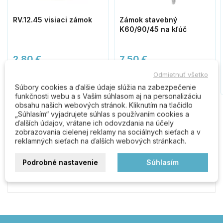
RV.12.45 visiaci zámok
Zámok stavebný
K60/90/45 na kľúč
2,80 €
7,50 €
Odmietnuť všetko
Do košíka
Do košíka
Súbory cookies a ďalšie údaje slúžia na zabezpečenie
funkčnosti webu a s Vaším súhlasom aj na personalizáciu
obsahu našich webových stránok. Kliknutím na tlačidlo
„Súhlasím“ vyjadrujete súhlas s používaním cookies a
ďalších údajov, vrátane ich odovzdania na účely
Komentáre (0)
zobrazovania cielenej reklamy na sociálnych sieťach a v
reklamných sieťach na ďalších webových stránkach.
Podrobné nastavenie
Súhlasím
Buďte prvý kto napíše recenziu