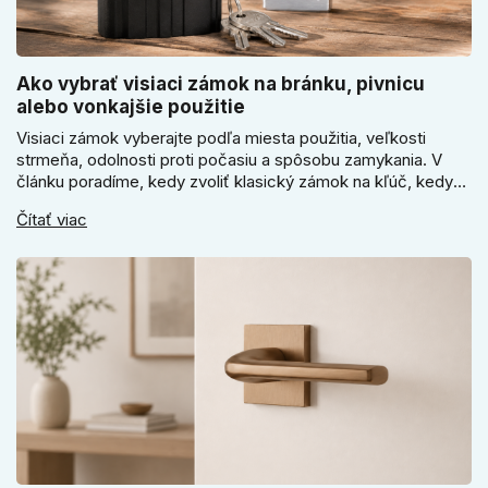
Ako vybrať visiaci zámok na bránku, pivnicu
alebo vonkajšie použitie
Visiaci zámok vyberajte podľa miesta použitia, veľkosti
strmeňa, odolnosti proti počasiu a spôsobu zamykania. V
článku poradíme, kedy zvoliť klasický zámok na kľúč, kedy
kódový visiaci zámok, kedy vodeodolné prevedenie a prečo
Čítať viac
sa pri bránke, pivnici alebo záhradnom domčeku neoplatí
riadiť len cenou, vzhľadom alebo veľkosťou.