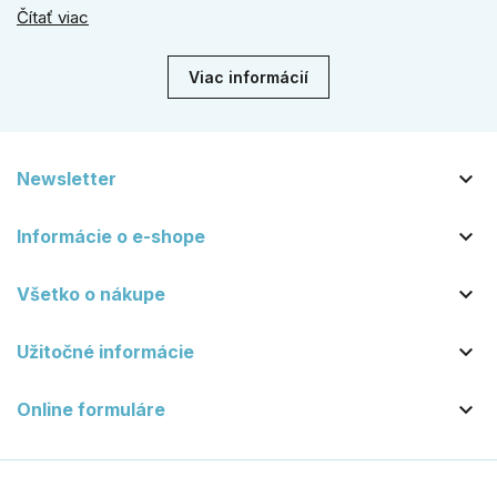
línie, naše kované kovanie s práškovým lakom nehrdzavie a
Čítať viac
vydrží roky. Zabezpečte svoj vstup kvalitou, ktorá prežije
dekády. Objavte našu ponuku a vyberte si tú pravú!
Viac informácií

Newsletter

Informácie o e-shope

Všetko o nákupe

Užitočné informácie

Online formuláre