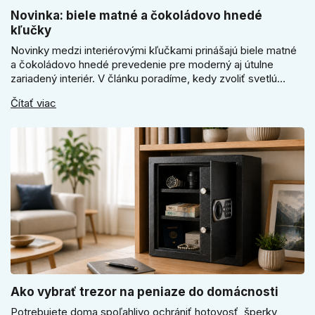
Novinka: biele matné a čokoládovo hnedé
kľučky
Novinky medzi interiérovými kľučkami prinášajú biele matné
a čokoládovo hnedé prevedenie pre moderný aj útulne
zariadený interiér. V článku poradíme, kedy zvoliť svetlú
Super SLIM kľučku, kedy čokoládovo hnedý Slim model a
Čítať viac
ako vyberať medzi okrúhlym a štvorcovým štítom. Nové
odtiene pomôžu zladiť dvere s interiérom.
Ako vybrať trezor na peniaze do domácnosti
Potrebujete doma spoľahlivo ochrániť hotovosť, šperky