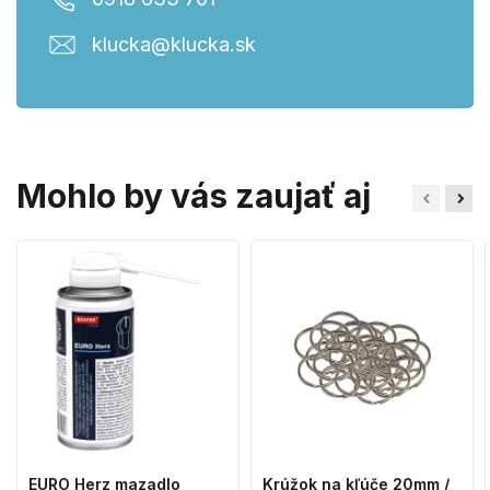
klucka@klucka.sk
Mohlo by vás zaujať aj
EURO Herz mazadlo
Krúžok na kľúče 20mm /