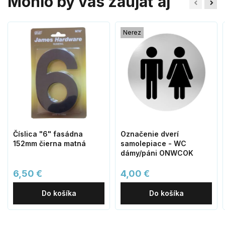
Mohlo by vás zaujať aj
Nerez
Číslica "6" fasádna
Označenie dverí
152mm čierna matná
samolepiace - WC
dámy/páni ONWCOK
6,50 €
4,00 €
Do košíka
Do košíka