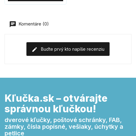
Komentáre (0)
Buďte prvý kto napíše recenziu
Kľučka.sk – otvárajte
správnou kľučkou!
dverové kľučky, poštové schránky, FAB,
zámky, čísla popisné, vešiaky, úchytky a
petlice