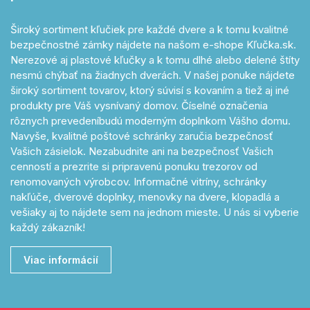
Široký sortiment kľučiek pre každé dvere a k tomu kvalitné
bezpečnostné zámky nájdete na našom e-shope Kľučka.sk.
Nerezové aj plastové kľučky a k tomu dlhé alebo delené štíty
nesmú chýbať na žiadnych dverách. V našej ponuke nájdete
široký sortiment tovarov, ktorý súvisí s kovaním a tiež aj iné
produkty pre Váš vysnívaný domov. Číselné označenia
rôznych prevedeníbudú moderným doplnkom Vášho domu.
Navyše, kvalitné poštové schránky zaručia bezpečnosť
Vašich zásielok. Nezabudnite ani na bezpečnosť Vašich
cenností a prezrite si pripravenú ponuku trezorov od
renomovaných výrobcov. Informačné vitríny, schránky
nakľúče, dverové doplnky, menovky na dvere, klopadlá a
vešiaky aj to nájdete sem na jednom mieste. U nás si vyberie
každý zákazník!
Viac informácií