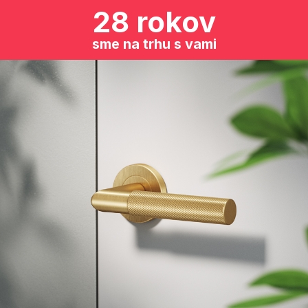
28 rokov
sme na trhu s vami