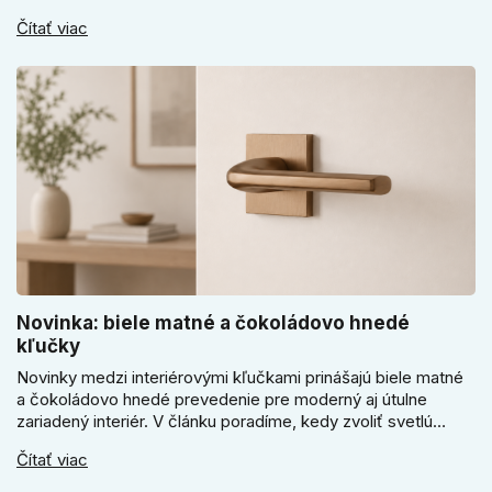
kódový visiaci zámok, kedy vodeodolné prevedenie a prečo
Čítať viac
sa pri bránke, pivnici alebo záhradnom domčeku neoplatí
riadiť len cenou, vzhľadom alebo veľkosťou.
Novinka: biele matné a čokoládovo hnedé
kľučky
Novinky medzi interiérovými kľučkami prinášajú biele matné
a čokoládovo hnedé prevedenie pre moderný aj útulne
zariadený interiér. V článku poradíme, kedy zvoliť svetlú
Super SLIM kľučku, kedy čokoládovo hnedý Slim model a
Čítať viac
ako vyberať medzi okrúhlym a štvorcovým štítom. Nové
odtiene pomôžu zladiť dvere s interiérom.