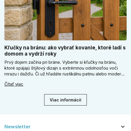
Kľučky na bránu: ako vybrať kovanie, ktoré ladí s
domom a vydrží roky
Prvý dojem začína pri bráne. Vyberte si kľučky na bránu,
ktoré spájajú štýlový dizajn s extrémnou odolnosťou voči
mrazu i dažďu. Či už hľadáte rustikálnu patinu alebo moderné
línie, naše kované kovanie s práškovým lakom nehrdzavie a
Čítať viac
vydrží roky. Zabezpečte svoj vstup kvalitou, ktorá prežije
dekády. Objavte našu ponuku a vyberte si tú pravú!
Viac informácií

Newsletter