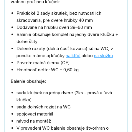
vratnou pružinou kľučiek
Praktické 2 sady skrutiek, bez nutnosti ich
skracovania, pre dvere hrúbky 40 mm
Dodávané na hrúbku dverí 38–60 mm
Balenie obsahuje komplet na jedny dvere kľučku +
dolné štíty
Delené rozety (dolná časť kovania) sú na WC, v
ponuke máme aj kľučky
na kľúč
alebo
na vložku
Povrch: matná čierna (CE)
Hmotnosť netto: WC – 0,60 kg
Balenie obsahuje:
sada kľučiek na jedny dvere (2ks - pravá a ľavá
kľučka)
sada dolných roziet na WC
spojovací materiál
návod na montáž
V prevedení WC balenie obsahuje štvorhran o