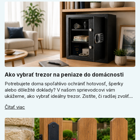
Ako vybrať trezor na peniaze do domácnosti
Potrebujete doma spoľahlivo ochrániť hotovosť, šperky
alebo dôležité doklady? V našom sprievodcovi vám
ukážeme, ako vybrať ideálny trezor. Zistíte, či radšej zvoliť
elektronický alebo mechanický zámok, a prečo je absolútne
Čítať viac
kľúčové jeho správne ukotvenie.