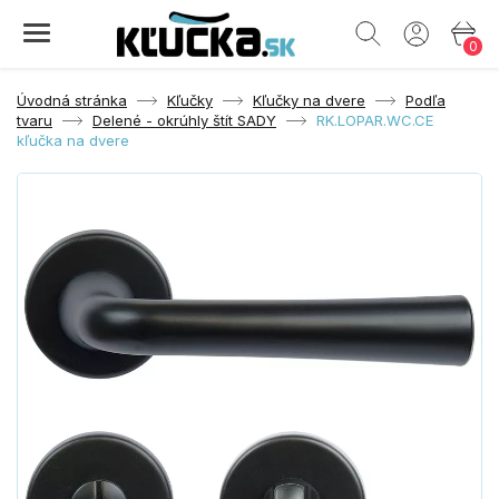
0
Úvodná stránka
Kľučky
Kľučky na dvere
Podľa
tvaru
Delené - okrúhly štít SADY
RK.LOPAR.WC.CE
kľučka na dvere