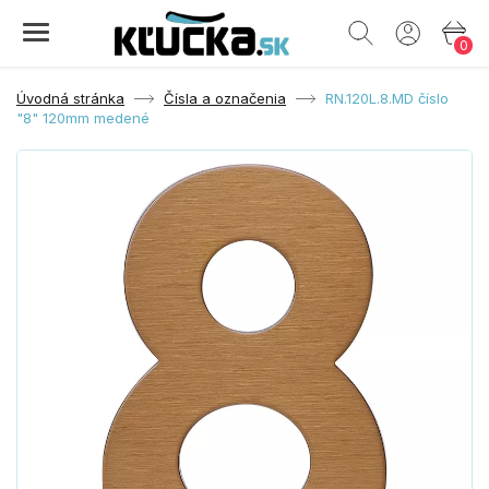
0
Úvodná stránka
Čísla a označenia
RN.120L.8.MD číslo
"8" 120mm medené