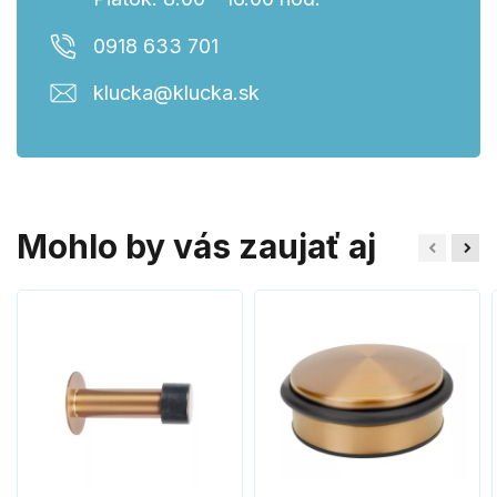
0918 633 701
klucka@klucka.sk
Mohlo by vás zaujať aj