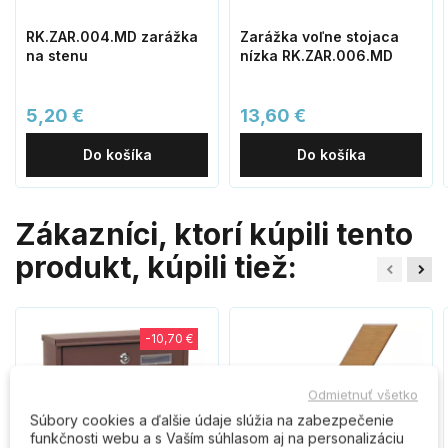
RK.ZAR.004.MD zarážka
Zarážka voľne stojaca
na stenu
nízka RK.ZAR.006.MD
5,20 €
13,60 €
Do košíka
Do košíka
Zákazníci, ktorí kúpili tento
produkt, kúpili tiež:
-10,70 €
Odmietnuť všetko
Súbory cookies a ďalšie údaje slúžia na zabezpečenie
funkčnosti webu a s Vaším súhlasom aj na personalizáciu