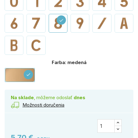
check
Farba: medená
medená
check
Na sklade
, môžeme odoslať
dnes
Možnosti doručenia
5,70 €