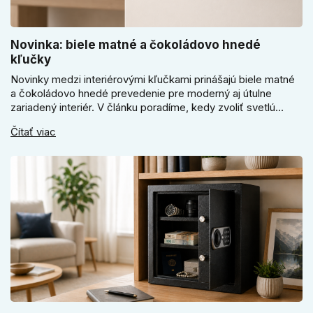
Novinka: biele matné a čokoládovo hnedé
kľučky
Novinky medzi interiérovými kľučkami prinášajú biele matné
a čokoládovo hnedé prevedenie pre moderný aj útulne
zariadený interiér. V článku poradíme, kedy zvoliť svetlú
Super SLIM kľučku, kedy čokoládovo hnedý Slim model a
Čítať viac
ako vyberať medzi okrúhlym a štvorcovým štítom. Nové
odtiene pomôžu zladiť dvere s interiérom.