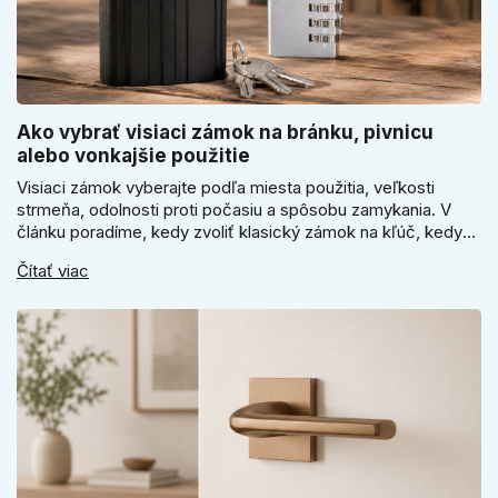
Ako vybrať visiaci zámok na bránku, pivnicu
alebo vonkajšie použitie
Visiaci zámok vyberajte podľa miesta použitia, veľkosti
strmeňa, odolnosti proti počasiu a spôsobu zamykania. V
článku poradíme, kedy zvoliť klasický zámok na kľúč, kedy
kódový visiaci zámok, kedy vodeodolné prevedenie a prečo
Čítať viac
sa pri bránke, pivnici alebo záhradnom domčeku neoplatí
riadiť len cenou, vzhľadom alebo veľkosťou.