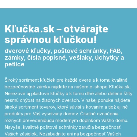
Kľučka.sk – otvárajte
správnou kľučkou!
dverové kľučky, poštové schránky, FAB,
zámky, čísla popisné, vešiaky, úchytky a
petlice
Široký sortiment kľučiek pre každé dvere a k tomu kvalitné
bezpečnostné zámky nájdete na našom e-shope Kľučka.sk.
Nerezové aj plastové kľučky a k tomu dlhé alebo delené štíty
nesmú chýbať na žiadnych dverách. V našej ponuke nájdete
široký sortiment tovarov, ktorý súvisí s kovaním a tiež aj iné
produkty pre Váš vysnívaný domov. Číselné označenia
rôznych prevedeníbudú moderným doplnkom Vášho domu.
Navyše, kvalitné poštové schránky zaručia bezpečnosť
Vašich zásielok. Nezabudnite ani na bezpečnosť Vašich