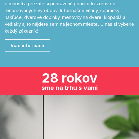
cenností a prezrite si pripravenú ponuku trezorov od
renomovaných výrobcov. Informačné vitríny, schránky
nakľúče, dverové doplnky, menovky na dvere, klopadlá a
vešiaky aj to nájdete sem na jednom mieste. U nás si vyberie
každý zákazník!
Viac informácií
28 rokov
sme na trhu s vami