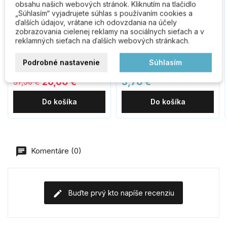
obsahu našich webových stránok. Kliknutím na tlačidlo
„Súhlasím“ vyjadrujete súhlas s používaním cookies a
ďalších údajov, vrátane ich odovzdania na účely
zobrazovania cielenej reklamy na sociálnych sieťach a v
reklamných sieťach na ďalších webových stránkach.
BK.210.HM poštová
RN.120L./.MD lomítko "/"
schránka
120mm medené
Podrobné nastavenie
Súhlasím
26,60 €
5,70 €
37,30 €
Do košíka
Do košíka
Komentáre (0)
Buďte prvý kto napíše recenziu