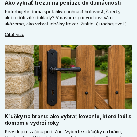
Ako vybrať trezor na peniaze do domácnosti
Potrebujete doma spoľahlivo ochrániť hotovosť, šperky
alebo dôležité doklady? V našom sprievodcovi vám
ukážeme, ako vybrať ideálny trezor. Zistíte, či radšej zvoliť
elektronický alebo mechanický zámok, a prečo je absolútne
Čítať viac
kľúčové jeho správne ukotvenie.
Kľučky na bránu: ako vybrať kovanie, ktoré ladí s
domom a vydrží roky
Prvý dojem začína pri bráne. Vyberte si kľučky na bránu,