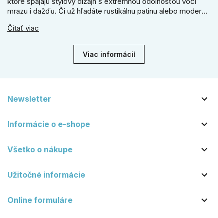
ktoré spájajú štýlový dizajn s extrémnou odolnosťou voči
mrazu i dažďu. Či už hľadáte rustikálnu patinu alebo moderné
línie, naše kované kovanie s práškovým lakom nehrdzavie a
Čítať viac
vydrží roky. Zabezpečte svoj vstup kvalitou, ktorá prežije
dekády. Objavte našu ponuku a vyberte si tú pravú!
Viac informácií

Newsletter

Informácie o e-shope

Všetko o nákupe

Užitočné informácie

Online formuláre