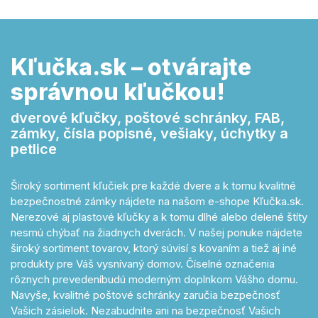
Kľučka.sk – otvárajte
správnou kľučkou!
dverové kľučky, poštové schránky, FAB,
zámky, čísla popisné, vešiaky, úchytky a
petlice
Široký sortiment kľučiek pre každé dvere a k tomu kvalitné
bezpečnostné zámky nájdete na našom e-shope Kľučka.sk.
Nerezové aj plastové kľučky a k tomu dlhé alebo delené štíty
nesmú chýbať na žiadnych dverách. V našej ponuke nájdete
široký sortiment tovarov, ktorý súvisí s kovaním a tiež aj iné
produkty pre Váš vysnívaný domov. Číselné označenia
rôznych prevedeníbudú moderným doplnkom Vášho domu.
Navyše, kvalitné poštové schránky zaručia bezpečnosť
Vašich zásielok. Nezabudnite ani na bezpečnosť Vašich