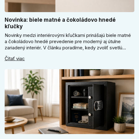
Novinka: biele matné a čokoládovo hnedé
kľučky
Novinky medzi interiérovými kľučkami prinášajú biele matné
a čokoládovo hnedé prevedenie pre moderný aj útulne
zariadený interiér. V článku poradíme, kedy zvoliť svetlú
Super SLIM kľučku, kedy čokoládovo hnedý Slim model a
Čítať viac
ako vyberať medzi okrúhlym a štvorcovým štítom. Nové
odtiene pomôžu zladiť dvere s interiérom.