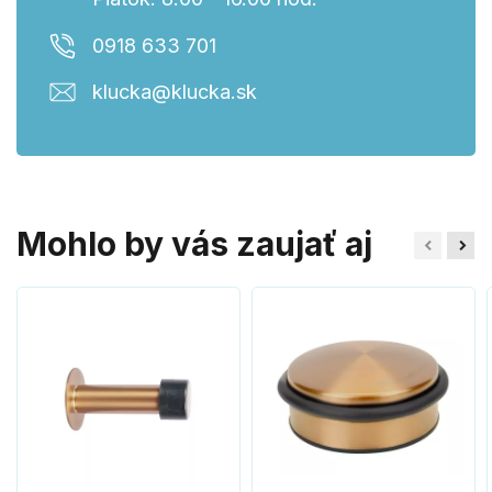
0918 633 701
klucka@klucka.sk
Mohlo by vás zaujať aj