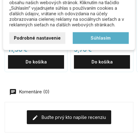
obsahu našich webových stránok. Kliknutím na tlačidlo
„Súhlasím“ vyjadrujete súhlas s používaním cookies a
ďalších údajov, vrátane ich odovzdania na účely
zobrazovania cielenej reklamy na sociálnych sieťach a v
reklamných sieťach na ďalších webových stránkach.
EURO Secure
RN.120L.1.MD číslo "1"
bezpečnostná vložka
120mm medené
Podrobné nastavenie
Súhlasím
11,50 €
5,70 €
Do košíka
Do košíka
Komentáre (0)
Buďte prvý kto napíše recenziu