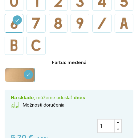
check
Farba: medená
medená
check
Na sklade
, môžeme odoslať
dnes
Možnosti doručenia
5,70 €