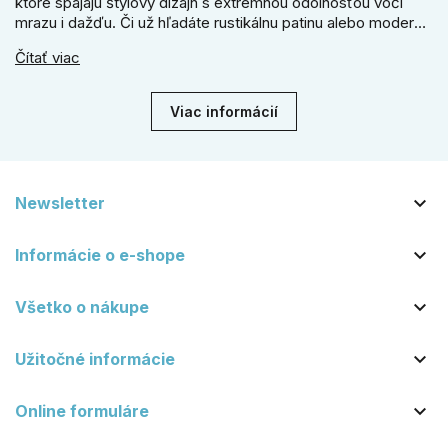
ktoré spájajú štýlový dizajn s extrémnou odolnosťou voči
mrazu i dažďu. Či už hľadáte rustikálnu patinu alebo moderné
línie, naše kované kovanie s práškovým lakom nehrdzavie a
Čítať viac
vydrží roky. Zabezpečte svoj vstup kvalitou, ktorá prežije
dekády. Objavte našu ponuku a vyberte si tú pravú!
Viac informácií

Newsletter

Informácie o e-shope

Všetko o nákupe

Užitočné informácie

Online formuláre