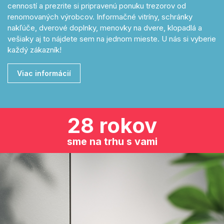
cenností a prezrite si pripravenú ponuku trezorov od
renomovaných výrobcov. Informačné vitríny, schránky
nakľúče, dverové doplnky, menovky na dvere, klopadlá a
vešiaky aj to nájdete sem na jednom mieste. U nás si vyberie
každý zákazník!
Viac informácií
28 rokov
sme na trhu s vami