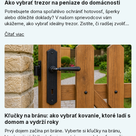
Ako vybrať trezor na peniaze do domácnosti
Potrebujete doma spoľahlivo ochrániť hotovosť, šperky
alebo dôležité doklady? V našom sprievodcovi vám
ukážeme, ako vybrať ideálny trezor. Zistíte, či radšej zvoliť
elektronický alebo mechanický zámok, a prečo je absolútne
Čítať viac
kľúčové jeho správne ukotvenie.
Kľučky na bránu: ako vybrať kovanie, ktoré ladí s
domom a vydrží roky
Prvý dojem začína pri bráne. Vyberte si kľučky na bránu,