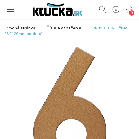
0
Úvodná stránka
Čísla a označenia
RN.120L.6.MD číslo
"6" 120mm medené