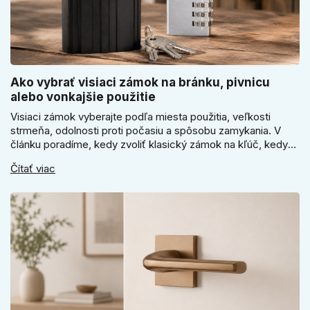
Ako vybrať visiaci zámok na bránku, pivnicu
alebo vonkajšie použitie
Visiaci zámok vyberajte podľa miesta použitia, veľkosti
strmeňa, odolnosti proti počasiu a spôsobu zamykania. V
článku poradíme, kedy zvoliť klasický zámok na kľúč, kedy
kódový visiaci zámok, kedy vodeodolné prevedenie a prečo
Čítať viac
sa pri bránke, pivnici alebo záhradnom domčeku neoplatí
riadiť len cenou, vzhľadom alebo veľkosťou.