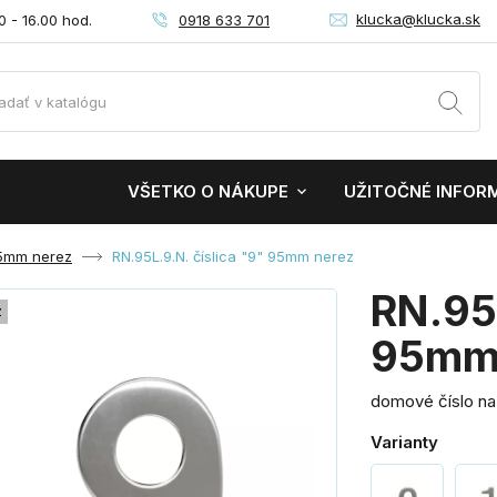
klucka@klucka.sk
0918 633 701
0 - 16.00 hod.
VŠETKO O NÁKUPE
UŽITOČNÉ INFOR
95mm nerez
RN.95L.9.N. číslica "9" 95mm nerez
RN.95L
z
95mm 
domové číslo na
Varianty