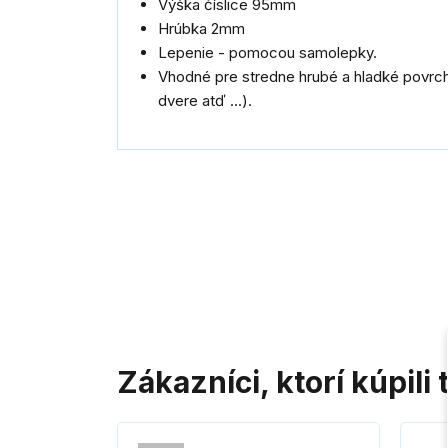
Výška číslice 95mm
Hrúbka 2mm
Lepenie - pomocou samolepky.
Vhodné pre stredne hrubé a hladké povrchy
dvere atď ...).
Zákazníci, ktorí kúpili 