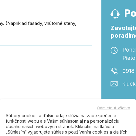
Po
. (Napríklad fasády, vnútorné steny,
Zavolajt
poradím
Ponde
Piato
0918
kluc
Odmietnuť všetko
tento produkt, kúpili tiež:
Súbory cookies a ďalšie údaje slúžia na zabezpečenie
funkčnosti webu a s Vaším súhlasom aj na personalizáciu
obsahu našich webových stránok. Kliknutím na tlačidlo
„Súhlasím“ vyjadrujete súhlas s používaním cookies a ďalších