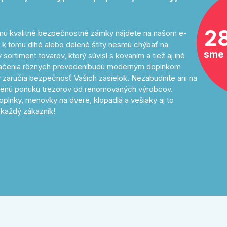
2
tomu kvalitné bezpečnostné zámky nájdete na našom e-
 k tomu dlhé alebo delené štíty nesmú chýbať na
sme 
sortiment tovarov, ktorý súvisí s kovaním a tiež aj iné
značenia rôznych prevedeníbudú moderným doplnkom
 zaručia bezpečnosť Vašich zásielok. Nezabudnite ani na
avenú ponuku trezorov od renomovaných výrobcov.
oplnky, menovky na dvere, klopadlá a vešiaky aj to
každý zákazník!