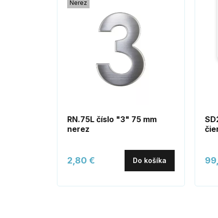
Nerez
RN.75L číslo "3" 75 mm
SD
nerez
čie
2,80 €
99
Do košíka