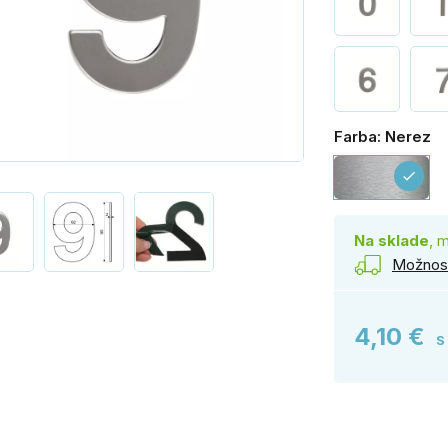
Farba: Nerez
Ne
check
Na sklade
, 
Možnost
4,10 €
S