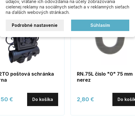
údajov, vrátane ich odovzdania na účely zobrazovania
Nerez
cielenej reklamy na sociálnych sieťach a v reklamných sieťach
na ďalších webových stránkach.
Podrobné nastavenie
Súhlasím
2TO poštová schránka
RN.75L číslo "0" 75 mm
rna
nerez
,50 €
2,80 €
Do košíka
Do koší