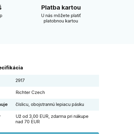
š
Platba kartou
úp
U nás môžete platiť
platobnou kartou
cifikácia
2917
Richter Czech
huje
číslicu, obojstrannú lepiacu pásku
y
Už od 3,00 EUR, zdarma pri nákupe
nad 70 EUR