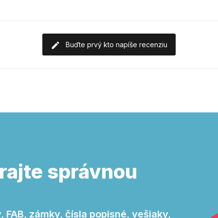
Buďte prvý kto napíše recenziu
rajte správnou
 FAB, zámky, čísla popisné, vešiaky,