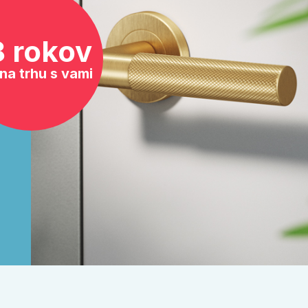
8 rokov
na trhu s vami