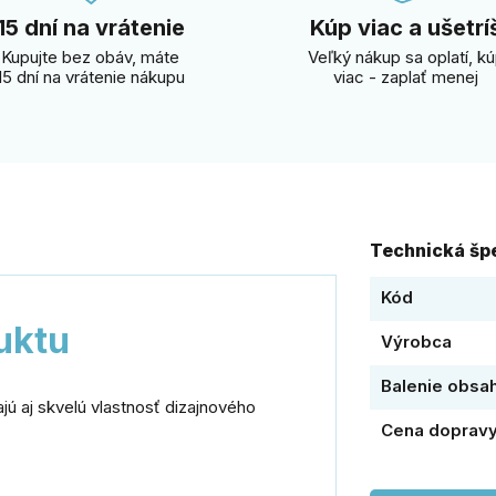
15 dní na vrátenie
Kúp viac a ušetrí
Kupujte bez obáv, máte
Veľký nákup sa oplatí, k
15 dní na vrátenie nákupu
viac - zaplať menej
Technická špe
Kód
uktu
Výrobca
Balenie obsa
jú aj skvelú vlastnosť dizajnového
Cena doprav