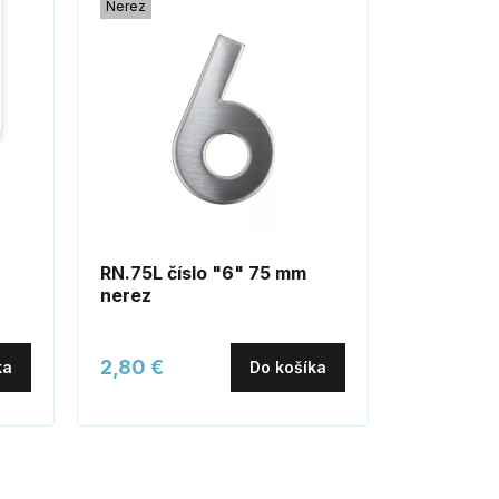
Nerez
Nerez
RN.75L číslo "6" 75 mm
Číslica 
nerez
NEREZ S
2,80 €
6,80 €
ka
Do košíka