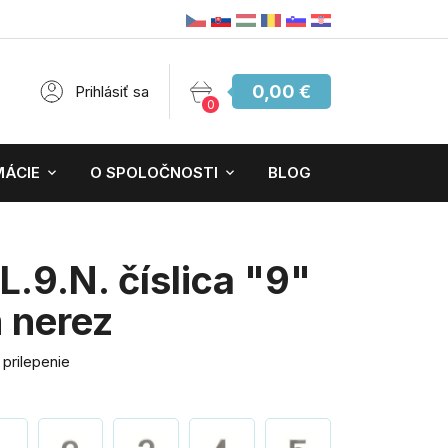
0,00 €
Prihlásiť sa
0
MÁCIE
O SPOLOČNOSTI
BLOG
.9.N. číslica "9"
nerez
 prilepenie