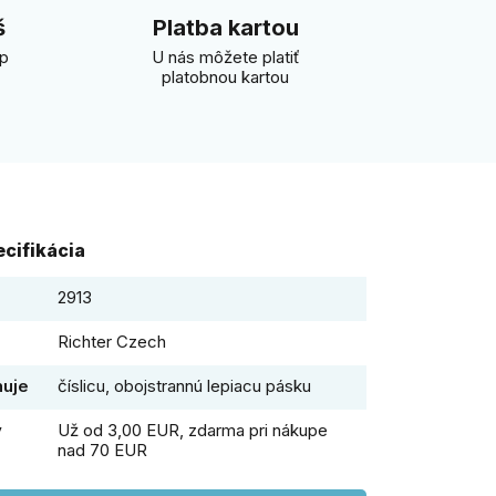
š
Platba kartou
úp
U nás môžete platiť
platobnou kartou
cifikácia
2913
Richter Czech
huje
číslicu, obojstrannú lepiacu pásku
y
Už od 3,00 EUR, zdarma pri nákupe
nad 70 EUR