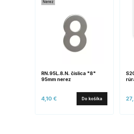
Nerez
RN.95L.8.N. číslica "8"
S20
95mm nerez
rúr
4,10 €
27
Do košíka