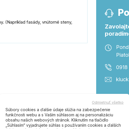
Po
. (Napríklad fasády, vnútorné steny,
Zavolajt
poradím
Ponde
Piato
0918
kluc
Odmietnuť všetko
tento produkt, kúpili tiež:
Súbory cookies a ďalšie údaje slúžia na zabezpečenie
funkčnosti webu a s Vaším súhlasom aj na personalizáciu
obsahu našich webových stránok. Kliknutím na tlačidlo
„Súhlasím“ vyjadrujete súhlas s používaním cookies a ďalších