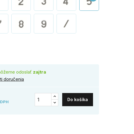
rez
môžeme odoslať
zajtra
i doručenia
Do košíka
 DPH