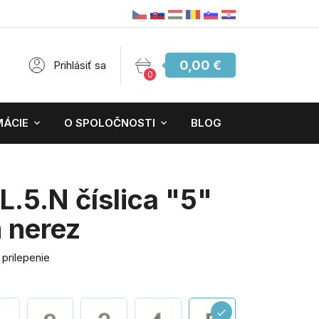
0,00 €
Prihlásiť sa
0
MÁCIE
O SPOLOČNOSTI
BLOG
.5.N číslica "5"
nerez
 prilepenie
check