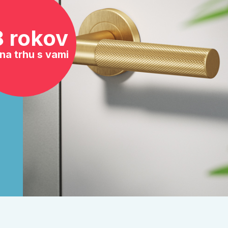
8 rokov
na trhu s vami