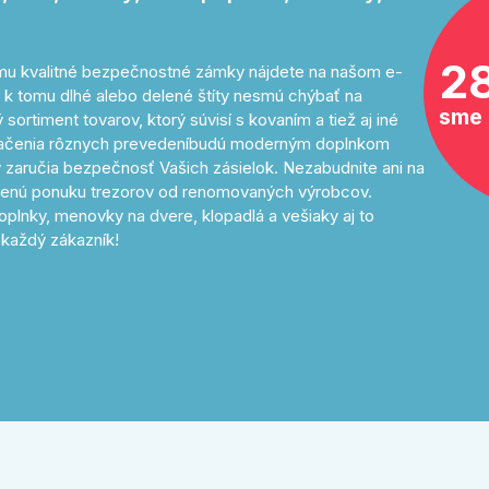
2
tomu kvalitné bezpečnostné zámky nájdete na našom e-
 k tomu dlhé alebo delené štíty nesmú chýbať na
sme 
sortiment tovarov, ktorý súvisí s kovaním a tiež aj iné
značenia rôznych prevedeníbudú moderným doplnkom
 zaručia bezpečnosť Vašich zásielok. Nezabudnite ani na
avenú ponuku trezorov od renomovaných výrobcov.
oplnky, menovky na dvere, klopadlá a vešiaky aj to
každý zákazník!