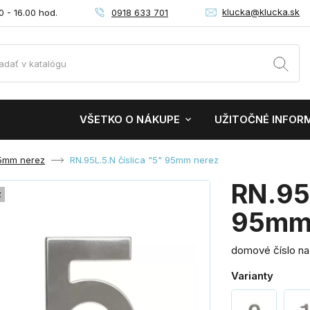
klucka@klucka.sk
0918 633 701
0 - 16.00 hod.
VŠETKO O NÁKUPE
UŽITOČNÉ INFOR
95mm nerez
RN.95L.5.N číslica "5" 95mm nerez
RN.95L
z
95mm 
domové číslo na
Varianty