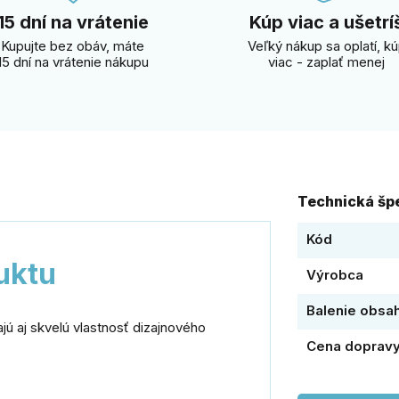
15 dní na vrátenie
Kúp viac a ušetrí
Kupujte bez obáv, máte
Veľký nákup sa oplatí, k
15 dní na vrátenie nákupu
viac - zaplať menej
Technická špe
Kód
uktu
Výrobca
Balenie obsa
jú aj skvelú vlastnosť dizajnového
Cena doprav