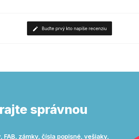
Buďte prvý kto napíše recenziu
rajte správnou
 FAB, zámky, čísla popisné, vešiaky,