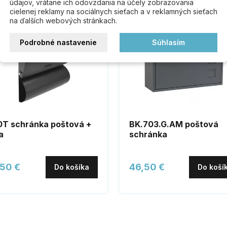
údajov, vrátane ich odovzdania na účely zobrazovania
cielenej reklamy na sociálnych sieťach a v reklamných sieťach
na ďalších webových stránkach.
Podrobné nastavenie
Súhlasím
T schránka poštová +
BK.703.G.AM poštová
a
schránka
,50 €
46,50 €
Do košíka
Do koší