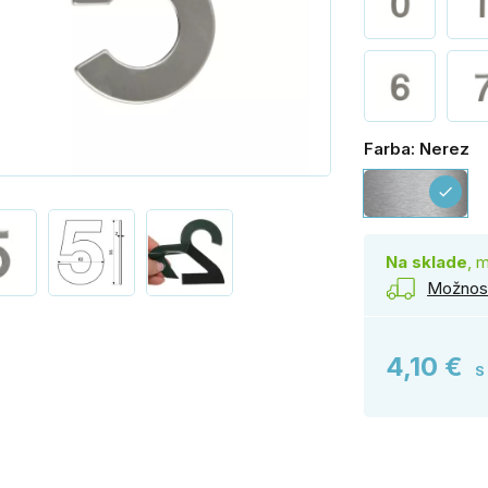
Farba: Nerez
Ne
check
Na sklade
, 
Možnost
4,10 €
S