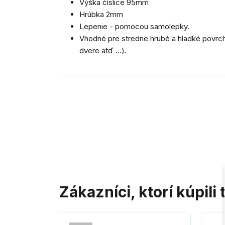
Výška číslice 95mm
Hrúbka 2mm
Lepenie - pomocou samolepky.
Vhodné pre stredne hrubé a hladké povrchy
dvere atď ...).
Zákazníci, ktorí kúpili 