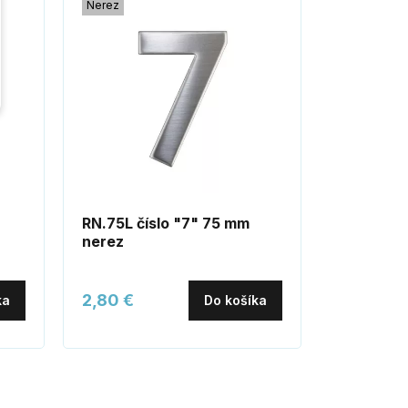
Nerez
RN.75L číslo "7" 75 mm
EURO Se
nerez
bezpečno
2,80 €
11,50 €
ka
Do košíka