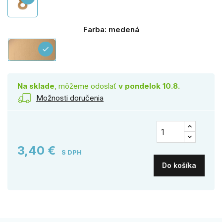
Farba: medená
medená
check
Na sklade
, môžeme odoslať
v pondelok 10.8.
Možnosti doručenia
3,40 €
S DPH
Do košíka