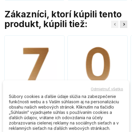
Zákazníci, ktorí kúpili tento
produkt, kúpili tiež:
Odmietnuť všetko
Súbory cookies a ďalšie údaje slúžia na zabezpečenie
RN.75L.MD číslo "7"
RN.75L.MD číslo "0"
funkčnosti webu a s Vaším súhlasom aj na personalizáciu
obsahu našich webových stránok. Kliknutím na tlačidlo
75mm medené
75mm medené
„Súhlasím“ vyjadrujete súhlas s používaním cookies a
ďalších údajov, vrátane ich odovzdania na účely
zobrazovania cielenej reklamy na sociálnych sieťach a v
3,40 €
3,40 €
reklamných sieťach na ďalších webových stránkach.