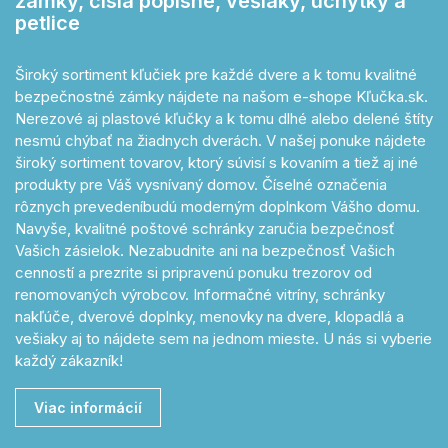
zámky, čísla popisné, vešiaky, úchytky a
petlice
Široký sortiment kľučiek pre každé dvere a k tomu kvalitné
bezpečnostné zámky nájdete na našom e-shope Kľučka.sk.
Nerezové aj plastové kľučky a k tomu dlhé alebo delené štíty
nesmú chýbať na žiadnych dverách. V našej ponuke nájdete
široký sortiment tovarov, ktorý súvisí s kovaním a tiež aj iné
produkty pre Váš vysnívaný domov. Číselné označenia
rôznych prevedeníbudú moderným doplnkom Vášho domu.
Navyše, kvalitné poštové schránky zaručia bezpečnosť
Vašich zásielok. Nezabudnite ani na bezpečnosť Vašich
cenností a prezrite si pripravenú ponuku trezorov od
renomovaných výrobcov. Informačné vitríny, schránky
nakľúče, dverové doplnky, menovky na dvere, klopadlá a
vešiaky aj to nájdete sem na jednom mieste. U nás si vyberie
každý zákazník!
Viac informácií