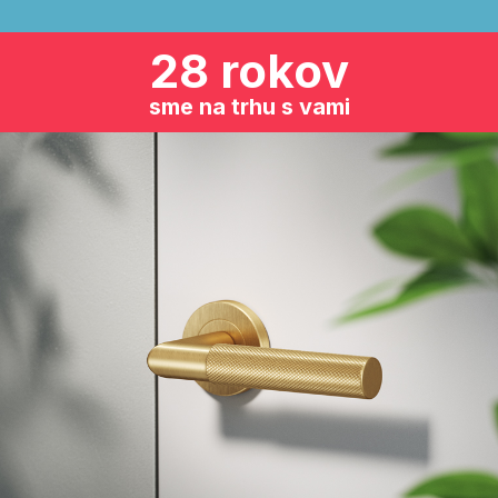
28 rokov
sme na trhu s vami