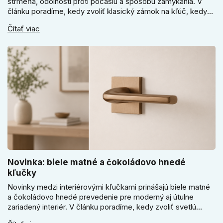
strmeňa, odolnosti proti počasiu a spôsobu zamykania. V
článku poradíme, kedy zvoliť klasický zámok na kľúč, kedy
kódový visiaci zámok, kedy vodeodolné prevedenie a prečo
Čítať viac
sa pri bránke, pivnici alebo záhradnom domčeku neoplatí
riadiť len cenou, vzhľadom alebo veľkosťou.
Novinka: biele matné a čokoládovo hnedé
kľučky
Novinky medzi interiérovými kľučkami prinášajú biele matné
a čokoládovo hnedé prevedenie pre moderný aj útulne
zariadený interiér. V článku poradíme, kedy zvoliť svetlú
Super SLIM kľučku, kedy čokoládovo hnedý Slim model a