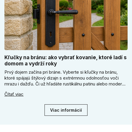
Kľučky na bránu: ako vybrať kovanie, ktoré ladí s
domom a vydrží roky
Prvý dojem začína pri bráne. Vyberte si kľučky na bránu,
ktoré spájajú štýlový dizajn s extrémnou odolnosťou voči
mrazu i dažďu. Či už hľadáte rustikálnu patinu alebo moderné
línie, naše kované kovanie s práškovým lakom nehrdzavie a
Čítať viac
vydrží roky. Zabezpečte svoj vstup kvalitou, ktorá prežije
dekády. Objavte našu ponuku a vyberte si tú pravú!
Viac informácií