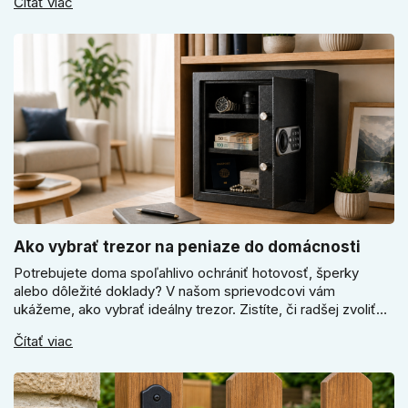
Čítať viac
ako vyberať medzi okrúhlym a štvorcovým štítom. Nové
odtiene pomôžu zladiť dvere s interiérom.
Ako vybrať trezor na peniaze do domácnosti
Potrebujete doma spoľahlivo ochrániť hotovosť, šperky
alebo dôležité doklady? V našom sprievodcovi vám
ukážeme, ako vybrať ideálny trezor. Zistíte, či radšej zvoliť
elektronický alebo mechanický zámok, a prečo je absolútne
Čítať viac
kľúčové jeho správne ukotvenie.