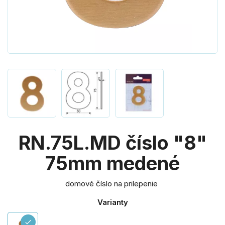
RN.75L.MD číslo "8"
75mm medené
domové číslo na prilepenie
Varianty
check