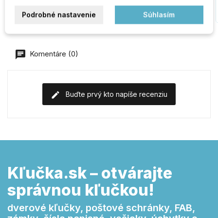
Do košíka
Do košíka
Podrobné nastavenie
Súhlasím
Komentáre (0)
Buďte prvý kto napíše recenziu
Kľučka.sk – otvárajte
správnou kľučkou!
dverové kľučky, poštové schránky, FAB,