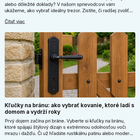
alebo dôležité doklady? V našom sprievodcovi vám
ukážeme, ako vybrať ideálny trezor. Zistíte, či radšej zvoliť
elektronický alebo mechanický zámok, a prečo je absolútne
Čítať viac
kľúčové jeho správne ukotvenie.
Kľučky na bránu: ako vybrať kovanie, ktoré ladí s
domom a vydrží roky
Prvý dojem začína pri bráne. Vyberte si kľučky na bránu,
ktoré spájajú štýlový dizajn s extrémnou odolnosťou voči
mrazu i dažďu. Či už hľadáte rustikálnu patinu alebo moderné
línie, naše kované kovanie s práškovým lakom nehrdzavie a