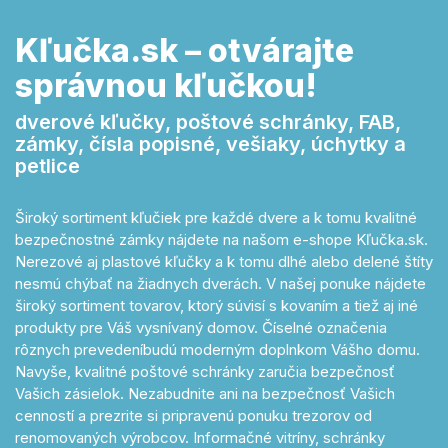
Kľučka.sk – otvárajte
správnou kľučkou!
dverové kľučky, poštové schránky, FAB,
zámky, čísla popisné, vešiaky, úchytky a
petlice
Široký sortiment kľučiek pre každé dvere a k tomu kvalitné
bezpečnostné zámky nájdete na našom e-shope Kľučka.sk.
Nerezové aj plastové kľučky a k tomu dlhé alebo delené štíty
nesmú chýbať na žiadnych dverách. V našej ponuke nájdete
široký sortiment tovarov, ktorý súvisí s kovaním a tiež aj iné
produkty pre Váš vysnívaný domov. Číselné označenia
rôznych prevedeníbudú moderným doplnkom Vášho domu.
Navyše, kvalitné poštové schránky zaručia bezpečnosť
Vašich zásielok. Nezabudnite ani na bezpečnosť Vašich
cenností a prezrite si pripravenú ponuku trezorov od
renomovaných výrobcov. Informačné vitríny, schránky