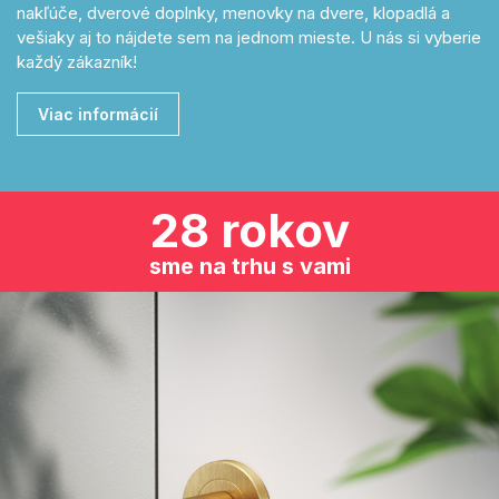
nakľúče, dverové doplnky, menovky na dvere, klopadlá a
vešiaky aj to nájdete sem na jednom mieste. U nás si vyberie
každý zákazník!
Viac informácií
28 rokov
sme na trhu s vami