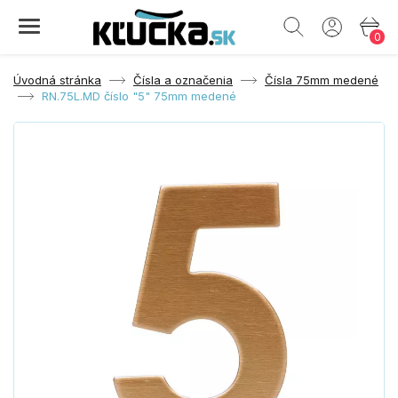
0
Úvodná stránka
Čísla a označenia
Čísla 75mm medené
RN.75L.MD číslo "5" 75mm medené