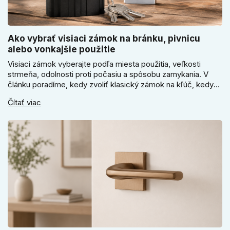
Ako vybrať visiaci zámok na bránku, pivnicu
alebo vonkajšie použitie
Visiaci zámok vyberajte podľa miesta použitia, veľkosti
strmeňa, odolnosti proti počasiu a spôsobu zamykania. V
článku poradíme, kedy zvoliť klasický zámok na kľúč, kedy
kódový visiaci zámok, kedy vodeodolné prevedenie a prečo
Čítať viac
sa pri bránke, pivnici alebo záhradnom domčeku neoplatí
riadiť len cenou, vzhľadom alebo veľkosťou.