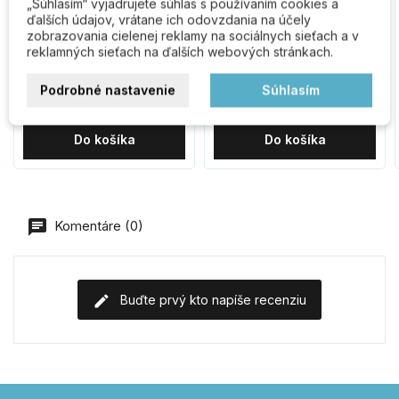
„Súhlasím“ vyjadrujete súhlas s používaním cookies a
ďalších údajov, vrátane ich odovzdania na účely
BK.203.HM poštová
RN.75L.MD číslo "1"
zobrazovania cielenej reklamy na sociálnych sieťach a v
schránka
75mm medené
reklamných sieťach na ďalších webových stránkach.
Podrobné nastavenie
Súhlasím
32,70 €
3,40 €
43,20 €
Do košíka
Do košíka
Komentáre (0)
Buďte prvý kto napíše recenziu