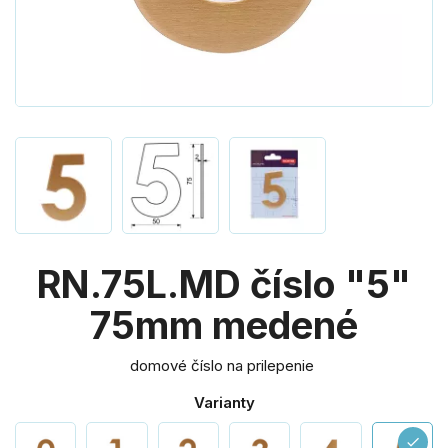
RN.75L.MD číslo "5"
75mm medené
domové číslo na prilepenie
Varianty
check