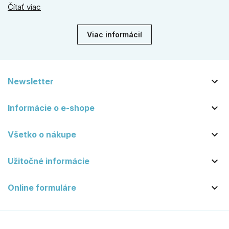
Čítať viac
vydrží roky. Zabezpečte svoj vstup kvalitou, ktorá prežije
dekády. Objavte našu ponuku a vyberte si tú pravú!
Viac informácií

Newsletter

Informácie o e-shope

Všetko o nákupe

Užitočné informácie

Online formuláre