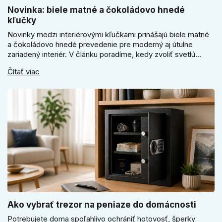
Novinka: biele matné a čokoládovo hnedé
kľučky
Novinky medzi interiérovými kľučkami prinášajú biele matné
a čokoládovo hnedé prevedenie pre moderný aj útulne
zariadený interiér. V článku poradíme, kedy zvoliť svetlú
Super SLIM kľučku, kedy čokoládovo hnedý Slim model a
Čítať viac
ako vyberať medzi okrúhlym a štvorcovým štítom. Nové
odtiene pomôžu zladiť dvere s interiérom.
Ako vybrať trezor na peniaze do domácnosti
Potrebujete doma spoľahlivo ochrániť hotovosť, šperky