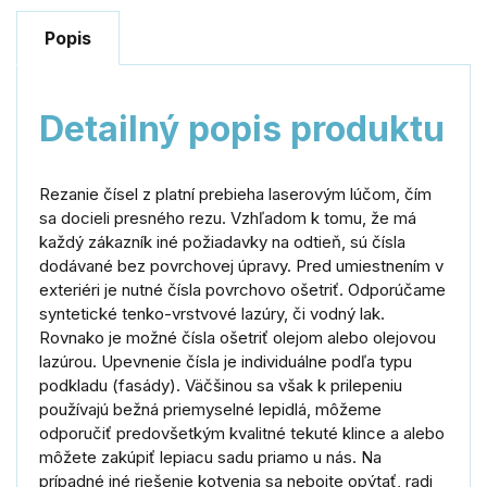
Popis
Detailný popis produktu
Rezanie čísel z platní prebieha laserovým lúčom, čím
sa docieli presného rezu. Vzhľadom k tomu, že má
každý zákazník iné požiadavky na odtieň, sú čísla
dodávané bez povrchovej úpravy. Pred umiestnením v
exteriéri je nutné čísla povrchovo ošetriť. Odporúčame
syntetické tenko-vrstvové lazúry, či vodný lak.
Rovnako je možné čísla ošetriť olejom alebo olejovou
lazúrou. Upevnenie čísla je individuálne podľa typu
podkladu (fasády). Väčšinou sa však k prilepeniu
používajú bežná priemyselné lepidlá, môžeme
odporučiť predovšetkým kvalitné tekuté klince a alebo
môžete zakúpiť lepiacu sadu priamo u nás. Na
prípadné iné riešenie kotvenia sa nebojte opýtať, radi