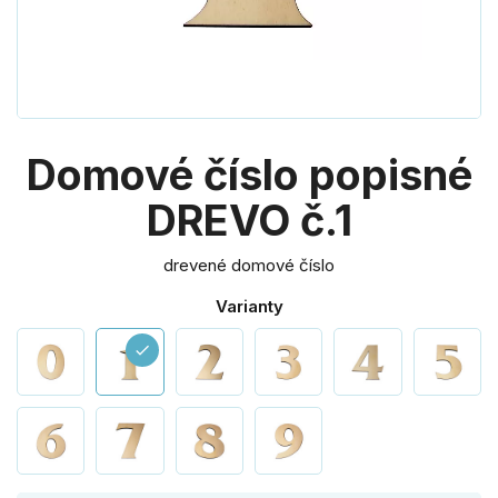
Domové číslo popisné
DREVO č.1
drevené domové číslo
Varianty
check