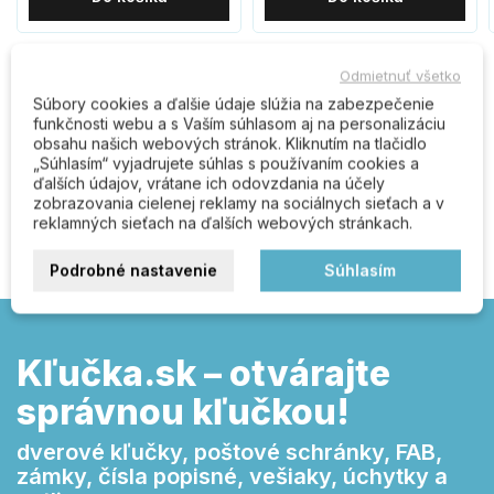
Odmietnuť všetko
Komentáre (0)
Súbory cookies a ďalšie údaje slúžia na zabezpečenie
funkčnosti webu a s Vaším súhlasom aj na personalizáciu
obsahu našich webových stránok. Kliknutím na tlačidlo
„Súhlasím“ vyjadrujete súhlas s používaním cookies a
ďalších údajov, vrátane ich odovzdania na účely
Buďte prvý kto napíše recenziu
zobrazovania cielenej reklamy na sociálnych sieťach a v
reklamných sieťach na ďalších webových stránkach.
Podrobné nastavenie
Súhlasím
Kľučka.sk – otvárajte
správnou kľučkou!
dverové kľučky, poštové schránky, FAB,
zámky, čísla popisné, vešiaky, úchytky a