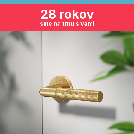
28 rokov
sme na trhu s vami