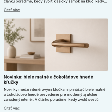
článku poradíme, kedy zvoliť klasický zámok na kľúč, kedy
kódový visiaci zámok, kedy vodeodolné prevedenie a prečo
Čítať viac
sa pri bránke, pivnici alebo záhradnom domčeku neoplatí
riadiť len cenou, vzhľadom alebo veľkosťou.
Novinka: biele matné a čokoládovo hnedé
kľučky
Novinky medzi interiérovými kľučkami prinášajú biele matné
a čokoládovo hnedé prevedenie pre moderný aj útulne
zariadený interiér. V článku poradíme, kedy zvoliť svetlú
Super SLIM kľučku, kedy čokoládovo hnedý Slim model a
Čítať viac
ako vyberať medzi okrúhlym a štvorcovým štítom. Nové