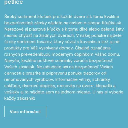
petlice
Široký sortiment kľučiek pre každé dvere a k tomu kvalitné
bezpečnostné zámky nájdete na našom e-shope Kľučka.sk.
Nerezové aj plastové kľučky a k tomu dlhé alebo delené štíty
nesmú chýbať na žiadnych dverách. V našej ponuke nájdete
široký sortiment tovarov, ktorý súvisí s kovaním a tiež aj iné
produkty pre Váš vysnívaný domov. Číselné označenia
rôznych prevedeníbudú moderným doplnkom Vášho domu.
Navyše, kvalitné poštové schránky zaručia bezpečnosť
Vašich zásielok. Nezabudnite ani na bezpečnosť Vašich
cenností a prezrite si pripravenú ponuku trezorov od
renomovaných výrobcov. Informačné vitríny, schránky
nakľúče, dverové doplnky, menovky na dvere, klopadlá a
vešiaky aj to nájdete sem na jednom mieste. U nás si vyberie
každý zákazník!
Viac informácií