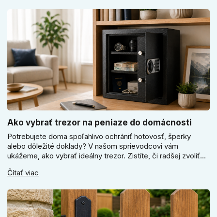
odtiene pomôžu zladiť dvere s interiérom.
Ako vybrať trezor na peniaze do domácnosti
Potrebujete doma spoľahlivo ochrániť hotovosť, šperky
alebo dôležité doklady? V našom sprievodcovi vám
ukážeme, ako vybrať ideálny trezor. Zistíte, či radšej zvoliť
elektronický alebo mechanický zámok, a prečo je absolútne
Čítať viac
kľúčové jeho správne ukotvenie.