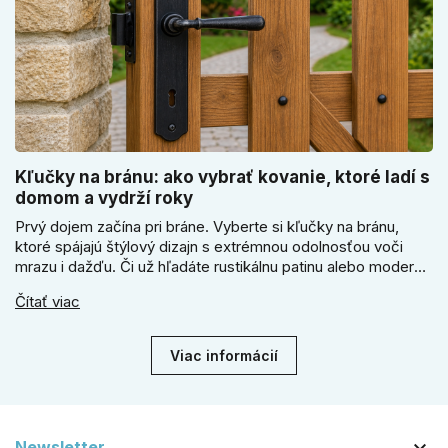
Kľučky na bránu: ako vybrať kovanie, ktoré ladí s
domom a vydrží roky
Prvý dojem začína pri bráne. Vyberte si kľučky na bránu,
ktoré spájajú štýlový dizajn s extrémnou odolnosťou voči
mrazu i dažďu. Či už hľadáte rustikálnu patinu alebo moderné
línie, naše kované kovanie s práškovým lakom nehrdzavie a
Čítať viac
vydrží roky. Zabezpečte svoj vstup kvalitou, ktorá prežije
dekády. Objavte našu ponuku a vyberte si tú pravú!
Viac informácií
Newsletter