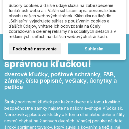
Súbory cookies a ďalšie údaje slúžia na zabezpečenie
Buďte prvý kto napíše recenziu
funkčnosti webu a s Vaším súhlasom aj na personalizáciu
obsahu našich webových stránok. Kliknutím na tlačidlo
„Súhlasím“ vyjadrujete súhlas s používaním cookies a
ďalších údajov, vrátane ich odovzdania na účely
zobrazovania cielenej reklamy na sociálnych sieťach a v
reklamných sieťach na ďalších webových stránkach.
Podrobné nastavenie
Súhlasím
Kľučka.sk – otvárajte
správnou kľučkou!
dverové kľučky, poštové schránky, FAB,
zámky, čísla popisné, vešiaky, úchytky a
petlice
Široký sortiment kľučiek pre každé dvere a k tomu kvalitné
bezpečnostné zámky nájdete na našom e-shope Kľučka.sk.
Nerezové aj plastové kľučky a k tomu dlhé alebo delené štíty
nesmú chýbať na žiadnych dverách. V našej ponuke nájdete
široký sortiment tovarov, ktorý súvisí s kovaním a tiež aj iné