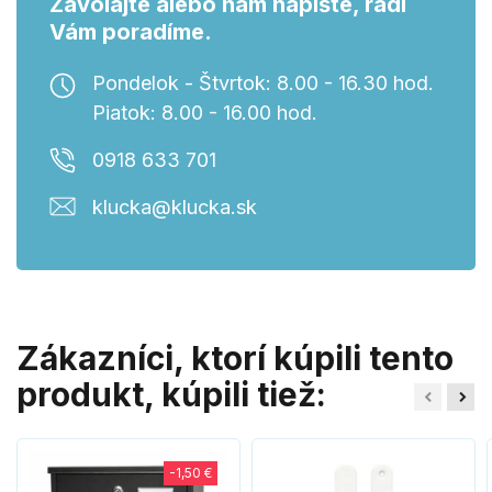
Zavolajte alebo nám napíšte, radi
Vám poradíme.
Pondelok - Štvrtok: 8.00 - 16.30 hod.
Piatok: 8.00 - 16.00 hod.
0918 633 701
klucka@klucka.sk
Zákazníci, ktorí kúpili tento
produkt, kúpili tiež:
-1,50 €