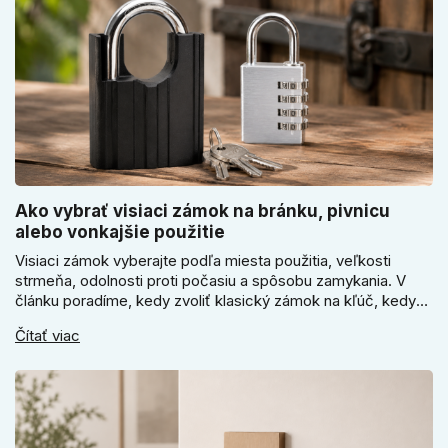
Ako vybrať visiaci zámok na bránku, pivnicu
alebo vonkajšie použitie
Visiaci zámok vyberajte podľa miesta použitia, veľkosti
strmeňa, odolnosti proti počasiu a spôsobu zamykania. V
článku poradíme, kedy zvoliť klasický zámok na kľúč, kedy
kódový visiaci zámok, kedy vodeodolné prevedenie a prečo
Čítať viac
sa pri bránke, pivnici alebo záhradnom domčeku neoplatí
riadiť len cenou, vzhľadom alebo veľkosťou.