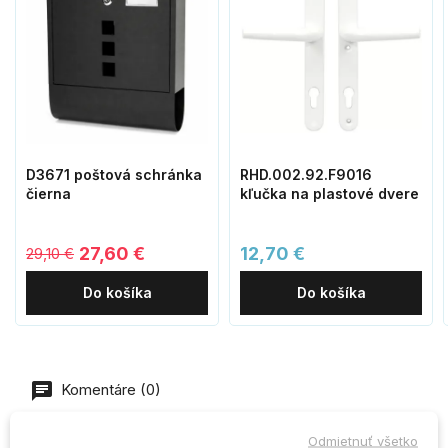
D3671 poštová schránka
RHD.002.92.F9016
čierna
kľučka na plastové dvere
27,60 €
12,70 €
29,10 €
Do košíka
Do košíka
Komentáre (0)
Odmietnuť všetko