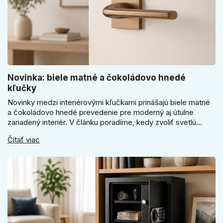
Novinka: biele matné a čokoládovo hnedé
kľučky
Novinky medzi interiérovými kľučkami prinášajú biele matné
a čokoládovo hnedé prevedenie pre moderný aj útulne
zariadený interiér. V článku poradíme, kedy zvoliť svetlú
Super SLIM kľučku, kedy čokoládovo hnedý Slim model a
Čítať viac
ako vyberať medzi okrúhlym a štvorcovým štítom. Nové
odtiene pomôžu zladiť dvere s interiérom.