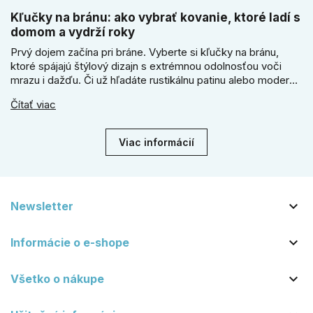
Kľučky na bránu: ako vybrať kovanie, ktoré ladí s
domom a vydrží roky
Prvý dojem začína pri bráne. Vyberte si kľučky na bránu,
ktoré spájajú štýlový dizajn s extrémnou odolnosťou voči
mrazu i dažďu. Či už hľadáte rustikálnu patinu alebo moderné
línie, naše kované kovanie s práškovým lakom nehrdzavie a
Čítať viac
vydrží roky. Zabezpečte svoj vstup kvalitou, ktorá prežije
dekády. Objavte našu ponuku a vyberte si tú pravú!
Viac informácií

Newsletter

Informácie o e-shope

Všetko o nákupe