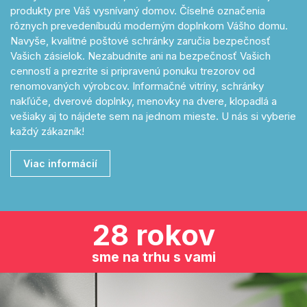
produkty pre Váš vysnívaný domov. Číselné označenia
rôznych prevedeníbudú moderným doplnkom Vášho domu.
Navyše, kvalitné poštové schránky zaručia bezpečnosť
Vašich zásielok. Nezabudnite ani na bezpečnosť Vašich
cenností a prezrite si pripravenú ponuku trezorov od
renomovaných výrobcov. Informačné vitríny, schránky
nakľúče, dverové doplnky, menovky na dvere, klopadlá a
vešiaky aj to nájdete sem na jednom mieste. U nás si vyberie
každý zákazník!
Viac informácií
28 rokov
sme na trhu s vami