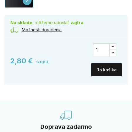
check
Na sklade
, môžeme odoslať
zajtra
Možnosti doručenia
2,80 €
S DPH
Do košíka
Doprava zadarmo