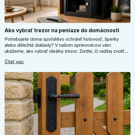
Ako vybrať trezor na peniaze do domácnosti
Potrebujete doma spoľahlivo ochrániť hotovosť, šperky
alebo dôležité doklady? V našom sprievodcovi vám
ukážeme, ako vybrať ideálny trezor. Zistíte, či radšej zvoliť
elektronický alebo mechanický zámok, a prečo je absolútne
Čítať viac
kľúčové jeho správne ukotvenie.