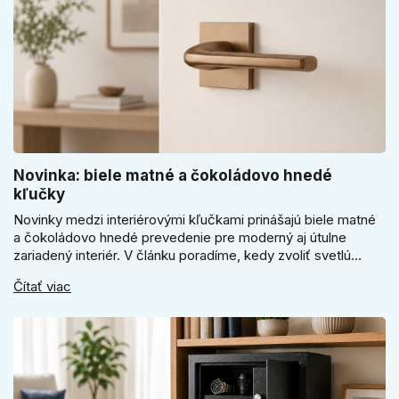
Novinka: biele matné a čokoládovo hnedé
kľučky
Novinky medzi interiérovými kľučkami prinášajú biele matné
a čokoládovo hnedé prevedenie pre moderný aj útulne
zariadený interiér. V článku poradíme, kedy zvoliť svetlú
Super SLIM kľučku, kedy čokoládovo hnedý Slim model a
Čítať viac
ako vyberať medzi okrúhlym a štvorcovým štítom. Nové
odtiene pomôžu zladiť dvere s interiérom.