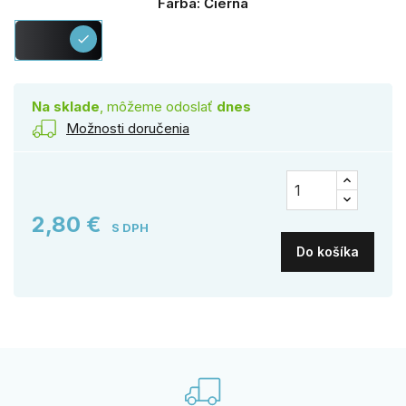
Farba: Čierna
Čierna
check
Na sklade
, môžeme odoslať
dnes
Možnosti doručenia
2,80 €
S DPH
Do košíka