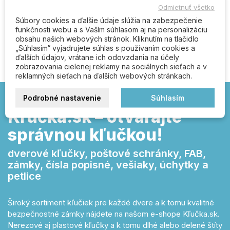
Odmietnuť všetko
Súbory cookies a ďalšie údaje slúžia na zabezpečenie
funkčnosti webu a s Vaším súhlasom aj na personalizáciu
Buďte prvý kto napíše recenziu
obsahu našich webových stránok. Kliknutím na tlačidlo
„Súhlasím“ vyjadrujete súhlas s používaním cookies a
ďalších údajov, vrátane ich odovzdania na účely
zobrazovania cielenej reklamy na sociálnych sieťach a v
reklamných sieťach na ďalších webových stránkach.
Podrobné nastavenie
Súhlasím
Kľučka.sk – otvárajte
správnou kľučkou!
dverové kľučky, poštové schránky, FAB,
zámky, čísla popisné, vešiaky, úchytky a
petlice
Široký sortiment kľučiek pre každé dvere a k tomu kvalitné
bezpečnostné zámky nájdete na našom e-shope Kľučka.sk.
Nerezové aj plastové kľučky a k tomu dlhé alebo delené štíty