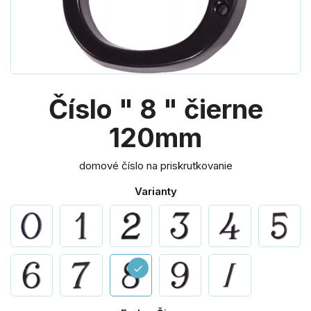
Číslo " 8 " čierne
120mm
domové číslo na priskrutkovanie
Varianty
check