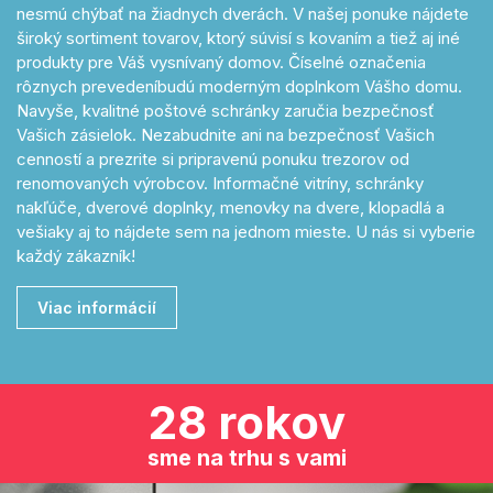
nesmú chýbať na žiadnych dverách. V našej ponuke nájdete
široký sortiment tovarov, ktorý súvisí s kovaním a tiež aj iné
produkty pre Váš vysnívaný domov. Číselné označenia
rôznych prevedeníbudú moderným doplnkom Vášho domu.
Navyše, kvalitné poštové schránky zaručia bezpečnosť
Vašich zásielok. Nezabudnite ani na bezpečnosť Vašich
cenností a prezrite si pripravenú ponuku trezorov od
renomovaných výrobcov. Informačné vitríny, schránky
nakľúče, dverové doplnky, menovky na dvere, klopadlá a
vešiaky aj to nájdete sem na jednom mieste. U nás si vyberie
každý zákazník!
Viac informácií
28 rokov
sme na trhu s vami