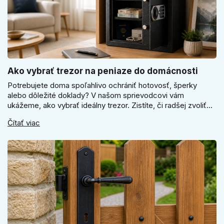
Ako vybrať trezor na peniaze do domácnosti
Potrebujete doma spoľahlivo ochrániť hotovosť, šperky
alebo dôležité doklady? V našom sprievodcovi vám
ukážeme, ako vybrať ideálny trezor. Zistíte, či radšej zvoliť
elektronický alebo mechanický zámok, a prečo je absolútne
Čítať viac
kľúčové jeho správne ukotvenie.