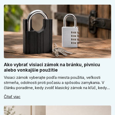
Ako vybrať visiaci zámok na bránku, pivnicu
alebo vonkajšie použitie
Visiaci zámok vyberajte podľa miesta použitia, veľkosti
strmeňa, odolnosti proti počasiu a spôsobu zamykania. V
článku poradíme, kedy zvoliť klasický zámok na kľúč, kedy
kódový visiaci zámok, kedy vodeodolné prevedenie a prečo
Čítať viac
sa pri bránke, pivnici alebo záhradnom domčeku neoplatí
riadiť len cenou, vzhľadom alebo veľkosťou.