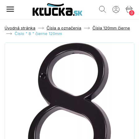
0
Úvodná stránka
Čísla a označenia
Čísla 120mm čierne
Číslo " 8 " čierne 120mm