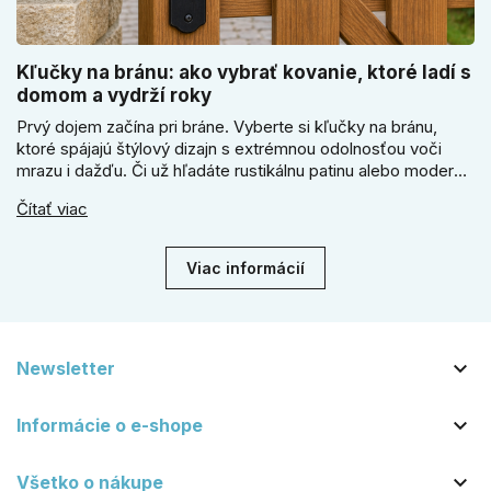
Kľučky na bránu: ako vybrať kovanie, ktoré ladí s
domom a vydrží roky
Prvý dojem začína pri bráne. Vyberte si kľučky na bránu,
ktoré spájajú štýlový dizajn s extrémnou odolnosťou voči
mrazu i dažďu. Či už hľadáte rustikálnu patinu alebo moderné
línie, naše kované kovanie s práškovým lakom nehrdzavie a
Čítať viac
vydrží roky. Zabezpečte svoj vstup kvalitou, ktorá prežije
dekády. Objavte našu ponuku a vyberte si tú pravú!
Viac informácií

Newsletter

Informácie o e-shope

Všetko o nákupe