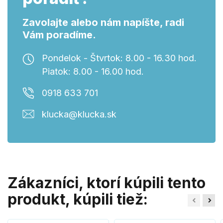
Zavolajte alebo nám napíšte, radi
Vám poradíme.
Pondelok - Štvrtok: 8.00 - 16.30 hod.
Piatok: 8.00 - 16.00 hod.
0918 633 701
klucka@klucka.sk
Zákazníci, ktorí kúpili tento
produkt, kúpili tiež: