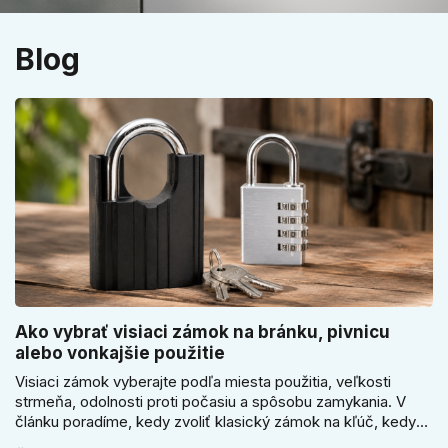
Blog
Ako vybrať visiaci zámok na bránku, pivnicu
alebo vonkajšie použitie
Visiaci zámok vyberajte podľa miesta použitia, veľkosti
strmeňa, odolnosti proti počasiu a spôsobu zamykania. V
článku poradíme, kedy zvoliť klasický zámok na kľúč, kedy
kódový visiaci zámok, kedy vodeodolné prevedenie a prečo