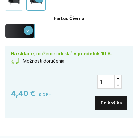
Farba: Čierna
Čierna
check
Na sklade
, môžeme odoslať
v pondelok 10.8.
Možnosti doručenia
4,40 €
S DPH
Do košíka