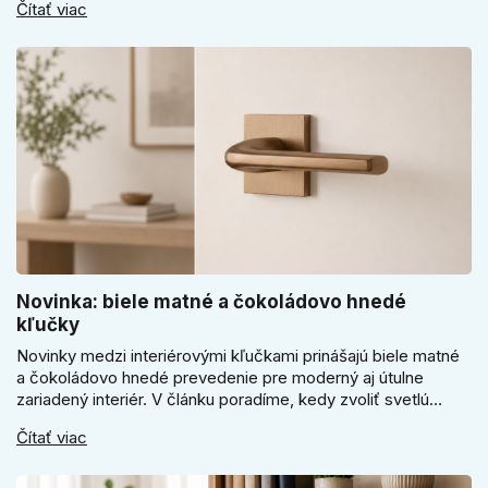
Čítať viac
sa pri bránke, pivnici alebo záhradnom domčeku neoplatí
riadiť len cenou, vzhľadom alebo veľkosťou.
Novinka: biele matné a čokoládovo hnedé
kľučky
Novinky medzi interiérovými kľučkami prinášajú biele matné
a čokoládovo hnedé prevedenie pre moderný aj útulne
zariadený interiér. V článku poradíme, kedy zvoliť svetlú
Super SLIM kľučku, kedy čokoládovo hnedý Slim model a
Čítať viac
ako vyberať medzi okrúhlym a štvorcovým štítom. Nové
odtiene pomôžu zladiť dvere s interiérom.