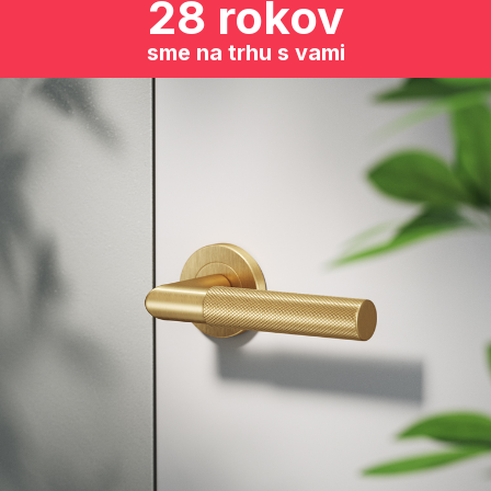
28 rokov
sme na trhu s vami