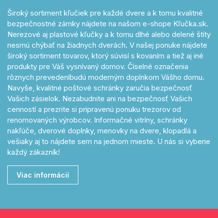
Široký sortiment kľučiek pre každé dvere a k tomu kvalitné
bezpečnostné zámky nájdete na našom e-shope Kľučka.sk.
Nerezové aj plastové kľučky a k tomu dlhé alebo delené štíty
nesmú chýbať na žiadnych dverách. V našej ponuke nájdete
široký sortiment tovarov, ktorý súvisí s kovaním a tiež aj iné
produkty pre Váš vysnívaný domov. Číselné označenia
rôznych prevedeníbudú moderným doplnkom Vášho domu.
Navyše, kvalitné poštové schránky zaručia bezpečnosť
Vašich zásielok. Nezabudnite ani na bezpečnosť Vašich
cenností a prezrite si pripravenú ponuku trezorov od
renomovaných výrobcov. Informačné vitríny, schránky
nakľúče, dverové doplnky, menovky na dvere, klopadlá a
vešiaky aj to nájdete sem na jednom mieste. U nás si vyberie
každý zákazník!
Viac informácií