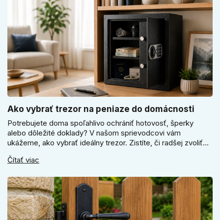
Ako vybrať trezor na peniaze do domácnosti
Potrebujete doma spoľahlivo ochrániť hotovosť, šperky
alebo dôležité doklady? V našom sprievodcovi vám
ukážeme, ako vybrať ideálny trezor. Zistíte, či radšej zvoliť
elektronický alebo mechanický zámok, a prečo je absolútne
Čítať viac
kľúčové jeho správne ukotvenie.