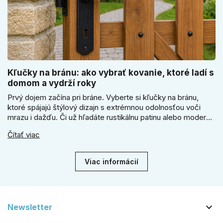
Kľučky na bránu: ako vybrať kovanie, ktoré ladí s
domom a vydrží roky
Prvý dojem začína pri bráne. Vyberte si kľučky na bránu,
ktoré spájajú štýlový dizajn s extrémnou odolnosťou voči
mrazu i dažďu. Či už hľadáte rustikálnu patinu alebo moderné
línie, naše kované kovanie s práškovým lakom nehrdzavie a
Čítať viac
vydrží roky. Zabezpečte svoj vstup kvalitou, ktorá prežije
dekády. Objavte našu ponuku a vyberte si tú pravú!
Viac informácií

Newsletter