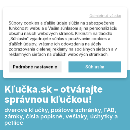
Odmietnuť všetko
Komentáre (0)
Súbory cookies a ďalšie údaje slúžia na zabezpečenie
funkčnosti webu a s Vaším súhlasom aj na personalizáciu
obsahu našich webových stránok. Kliknutím na tlačidlo
„Súhlasím“ vyjadrujete súhlas s používaním cookies a
Buďte prvý kto napíše recenziu
ďalších údajov, vrátane ich odovzdania na účely
zobrazovania cielenej reklamy na sociálnych sieťach a v
reklamných sieťach na ďalších webových stránkach.
Podrobné nastavenie
Súhlasím
Kľučka.sk – otvárajte
správnou kľučkou!
dverové kľučky, poštové schránky, FAB,
zámky, čísla popisné, vešiaky, úchytky a
petlice