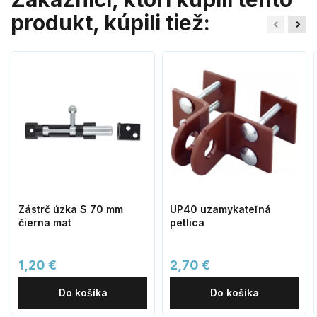
produkt, kúpili tiež:
Zástrč úzka S 70 mm
UP40 uzamykateľná
čierna mat
petlica
1,20 €
2,70 €
Do košíka
Do košíka