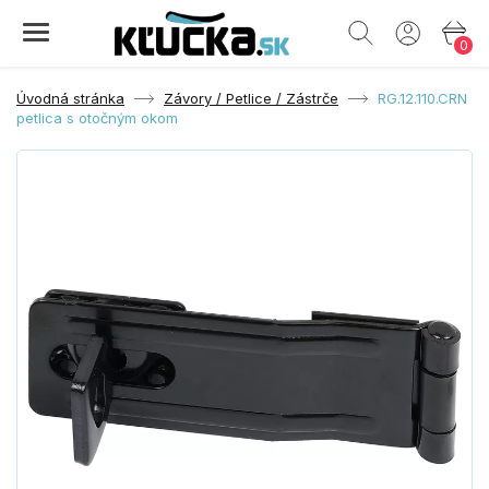
0
Úvodná stránka
Závory / Petlice / Zástrče
RG.12.110.CRN
petlica s otočným okom