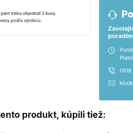
Po
 pánt treba objednať 2 kusy.
závesy podľa výrobcu.
Zavolajt
poradím
Ponde
Piato
0918
kluc
tento produkt, kúpili tiež: