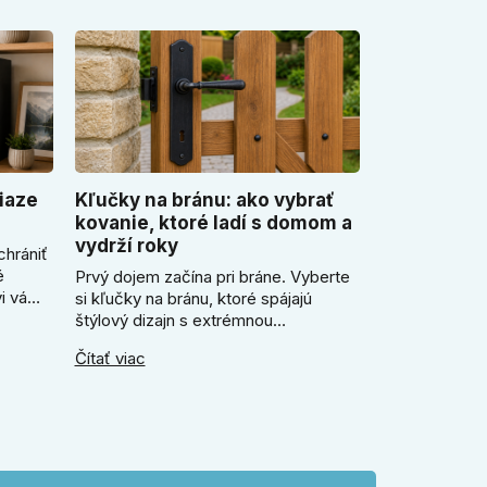
iaze
Kľučky na bránu: ako vybrať
kovanie, ktoré ladí s domom a
vydrží roky
chrániť
é
Prvý dojem začína pri bráne. Vyberte
i vám
si kľučky na bránu, ktoré spájajú
ezor.
štýlový dizajn s extrémnou
ický
odolnosťou voči mrazu i dažďu. Či už
Čítať viac
ečo je
hľadáte rustikálnu patinu alebo
e
moderné línie, naše kované kovanie s
práškovým lakom nehrdzavie a vydrží
roky. Zabezpečte svoj vstup kvalitou,
ktorá prežije dekády. Objavte našu
ponuku a vyberte si tú pravú!