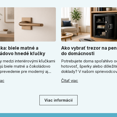
ka: biele matné a
Ako vybrať trezor na pen
ádovo hnedé kľučky
do domácnosti
y medzi interiérovými kľučkami
Potrebujete doma spoľahlivo o
ajú biele matné a čokoládovo
hotovosť, šperky alebo dôležit
prevedenie pre moderný aj
doklady? V našom sprievodcov
zariadený interiér. V článku
ukážeme, ako vybrať ideálny tr
iac
Čítať viac
me, kedy zvoliť svetlú Super
Zistíte, či radšej zvoliť elektron
ľučku, kedy čokoládovo hnedý
alebo mechanický zámok, a pr
odel a ako vyberať medzi
absolútne kľúčové jeho správn
ym a štvorcovým štítom. Nové
ukotvenie.
Viac informácií
e pomôžu zladiť dvere s
rom.