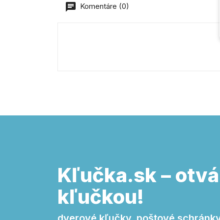
Komentáre (0)
Kľučka.sk – otvá
kľučkou!
dverové kľučky, poštové schránky,