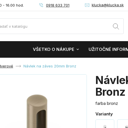
klucka@klucka.sk
0918 633 701
0 - 16.00 hod.
VŠETKO O NÁKUPE
UŽITOČNÉ INFOR
dverové
Návlek na záves 20mm Bronz
Návle
Bronz
farba bronz
Varianty