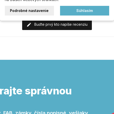
Podrobné nastavenie
Súhlasím
Buďte prvý kto napíše recenziu
rajte správnou
 FAB, zámky, čísla popisné, vešiaky,