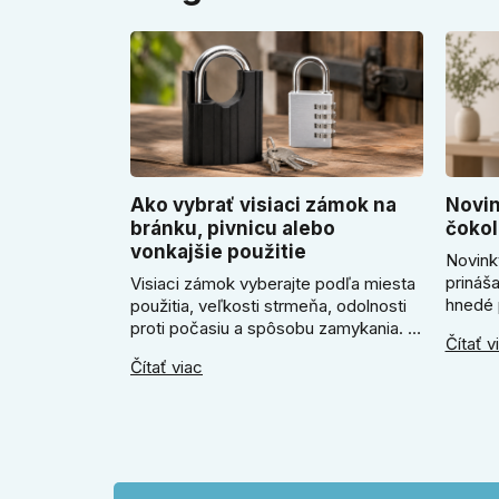
Ako vybrať visiaci zámok na
Novin
bránku, pivnicu alebo
čokol
vonkajšie použitie
Novink
prináš
Visiaci zámok vyberajte podľa miesta
hnedé 
použitia, veľkosti strmeňa, odolnosti
útulne 
proti počasiu a spôsobu zamykania. V
Čítať v
poradí
článku poradíme, kedy zvoliť klasický
Čítať viac
SLIM k
zámok na kľúč, kedy kódový visiaci
Slim m
zámok, kedy vodeodolné prevedenie
okrúhl
a prečo sa pri bránke, pivnici alebo
odtien
záhradnom domčeku neoplatí riadiť
interié
len cenou, vzhľadom alebo
veľkosťou.