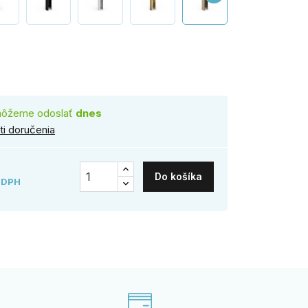
onz
môžeme odoslať
dnes
i doručenia
Do košíka
 DPH