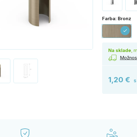
Farba: Bronz
Br
check
Na sklade
, 
Možnost
1,20 €
S