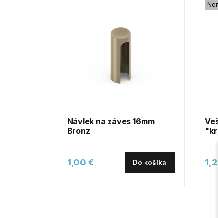
Ner
Návlek na záves 16mm
Veš
Bronz
"kr
1,00 €
1,2
Do košíka