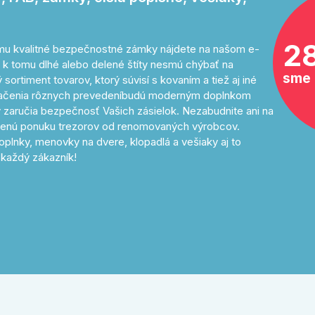
2
tomu kvalitné bezpečnostné zámky nájdete na našom e-
 k tomu dlhé alebo delené štíty nesmú chýbať na
sme 
sortiment tovarov, ktorý súvisí s kovaním a tiež aj iné
značenia rôznych prevedeníbudú moderným doplnkom
 zaručia bezpečnosť Vašich zásielok. Nezabudnite ani na
avenú ponuku trezorov od renomovaných výrobcov.
oplnky, menovky na dvere, klopadlá a vešiaky aj to
každý zákazník!