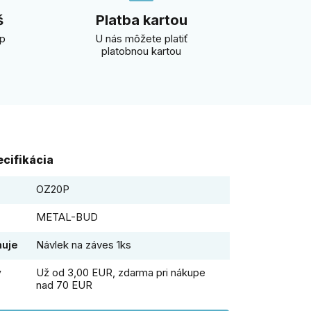
š
Platba kartou
úp
U nás môžete platiť
platobnou kartou
cifikácia
OZ20P
METAL-BUD
huje
Návlek na záves 1ks
y
Už od 3,00 EUR, zdarma pri nákupe
nad 70 EUR