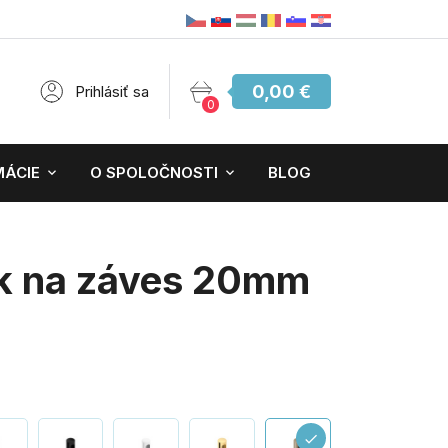
0,00 €
Prihlásiť sa
0
MÁCIE
O SPOLOČNOSTI
BLOG
k na záves 20mm
check