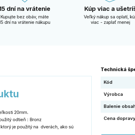
15 dní na vrátenie
Kúp viac a ušetrí
Kupujte bez obáv, máte
Veľký nákup sa oplatí, k
15 dní na vrátenie nákupu
viac - zaplať menej
Technická špe
Kód
uktu
Výrobca
Balenie obsa
veľkosti 20mm.
Cena doprav
oužitý odtieň : Bronz
 ktorý je použitý na dverách, ako sú