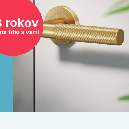
8 rokov
na trhu s vami