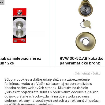
ez
iak samolepiaci nerez
RVW.30-52.AB kukátko
uh" 2ks
panoramatické bronz
Odmietnuť všetko
0 €
5,40 €
Do košíka
Do koší
Súbory cookies a ďalšie údaje slúžia na zabezpečenie
funkčnosti webu a s Vaším súhlasom aj na personalizáciu
obsahu našich webových stránok. Kliknutím na tlačidlo
„Súhlasím“ vyjadrujete súhlas s používaním cookies a ďalších
údajov, vrátane ich odovzdania na účely zobrazovania
cielenej reklamy na sociálnych sieťach a v reklamných sieťach
na ďalších webových stránkach.