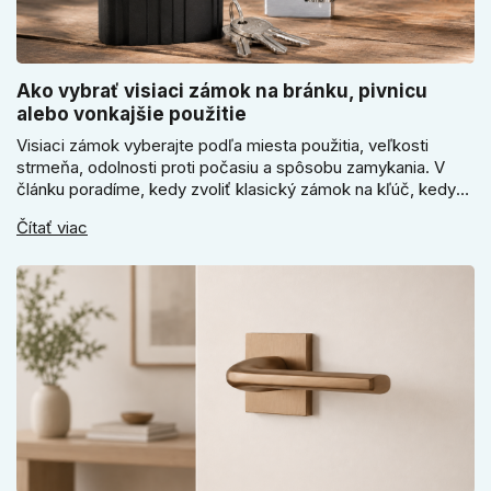
Ako vybrať visiaci zámok na bránku, pivnicu
alebo vonkajšie použitie
Visiaci zámok vyberajte podľa miesta použitia, veľkosti
strmeňa, odolnosti proti počasiu a spôsobu zamykania. V
článku poradíme, kedy zvoliť klasický zámok na kľúč, kedy
kódový visiaci zámok, kedy vodeodolné prevedenie a prečo
Čítať viac
sa pri bránke, pivnici alebo záhradnom domčeku neoplatí
riadiť len cenou, vzhľadom alebo veľkosťou.