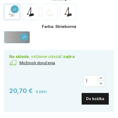
check
Farba: Strieborná
Strieborná
check
Na sklade
, môžeme odoslať
zajtra
Možnosti doručenia
20,70 €
S DPH
Do košíka