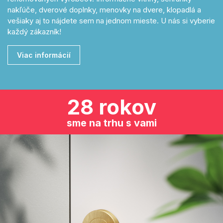
nakľúče, dverové doplnky, menovky na dvere, klopadlá a
vešiaky aj to nájdete sem na jednom mieste. U nás si vyberie
každý zákazník!
Viac informácií
28 rokov
sme na trhu s vami