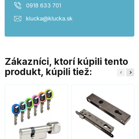
0918 633 701
klucka@klucka.sk
Zákazníci, ktorí kúpili tento
produkt, kúpili tiež: