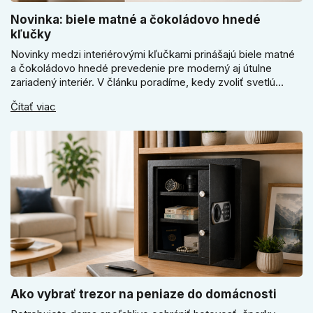
Novinka: biele matné a čokoládovo hnedé
kľučky
Novinky medzi interiérovými kľučkami prinášajú biele matné
a čokoládovo hnedé prevedenie pre moderný aj útulne
zariadený interiér. V článku poradíme, kedy zvoliť svetlú
Super SLIM kľučku, kedy čokoládovo hnedý Slim model a
Čítať viac
ako vyberať medzi okrúhlym a štvorcovým štítom. Nové
odtiene pomôžu zladiť dvere s interiérom.
Ako vybrať trezor na peniaze do domácnosti