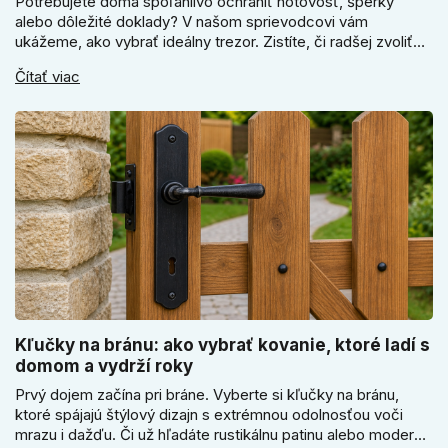
Potrebujete doma spoľahlivo ochrániť hotovosť, šperky
alebo dôležité doklady? V našom sprievodcovi vám
ukážeme, ako vybrať ideálny trezor. Zistíte, či radšej zvoliť
elektronický alebo mechanický zámok, a prečo je absolútne
Čítať viac
kľúčové jeho správne ukotvenie.
Kľučky na bránu: ako vybrať kovanie, ktoré ladí s
domom a vydrží roky
Prvý dojem začína pri bráne. Vyberte si kľučky na bránu,
ktoré spájajú štýlový dizajn s extrémnou odolnosťou voči
mrazu i dažďu. Či už hľadáte rustikálnu patinu alebo moderné