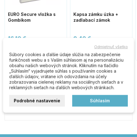
EURO Secure vložka s
Kapsa zámku úzka +
Gombíkom
zadlabací zámok
16,10 €
9,40 €
Odmietnuť všetko
Do košíka
Do košíka
Súbory cookies a ďalšie údaje slúžia na zabezpečenie
funkčnosti webu a s Vaším súhlasom aj na personalizáciu
obsahu našich webových stránok. Kliknutím na tlačidlo
„Súhlasím“ vyjadrujete súhlas s používaním cookies a
ďalších údajov, vrátane ich odovzdania na účely
Komentáre (0)
zobrazovania cielenej reklamy na sociálnych sieťach a v
reklamných sieťach na ďalších webových stránkach.
Podrobné nastavenie
Súhlasím
Buďte prvý kto napíše recenziu