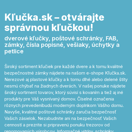
Kľučka.sk – otvárajte
správnou kľučkou!
dverové kľučky, poštové schránky, FAB,
zámky, čísla popisné, vešiaky, úchytky a
petlice
Široký sortiment kľučiek pre každé dvere a k tomu kvalitné
bezpečnostné zámky nájdete na našom e-shope Kľučka.sk.
Nerezové aj plastové kľučky a k tomu dlhé alebo delené štíty
nesmú chýbať na žiadnych dverách. V našej ponuke nájdete
široký sortiment tovarov, ktorý súvisí s kovaním a tiež aj iné
produkty pre Váš vysnívaný domov. Číselné označenia
rôznych prevedeníbudú moderným doplnkom Vášho domu.
Navyše, kvalitné poštové schránky zaručia bezpečnosť
Vašich zásielok. Nezabudnite ani na bezpečnosť Vašich
cenností a prezrite si pripravenú ponuku trezorov od
renomovaných výrobcov. Informačné vitríny, schránky