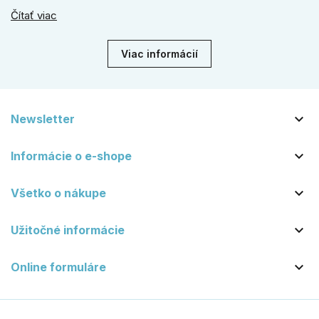
línie, naše kované kovanie s práškovým lakom nehrdzavie a
Čítať viac
vydrží roky. Zabezpečte svoj vstup kvalitou, ktorá prežije
dekády. Objavte našu ponuku a vyberte si tú pravú!
Viac informácií

Newsletter

Informácie o e-shope

Všetko o nákupe

Užitočné informácie

Online formuláre