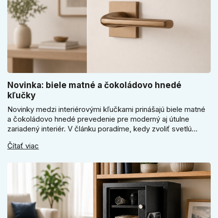
Novinka: biele matné a čokoládovo hnedé
kľučky
Novinky medzi interiérovými kľučkami prinášajú biele matné
a čokoládovo hnedé prevedenie pre moderný aj útulne
zariadený interiér. V článku poradíme, kedy zvoliť svetlú
Super SLIM kľučku, kedy čokoládovo hnedý Slim model a
Čítať viac
ako vyberať medzi okrúhlym a štvorcovým štítom. Nové
odtiene pomôžu zladiť dvere s interiérom.