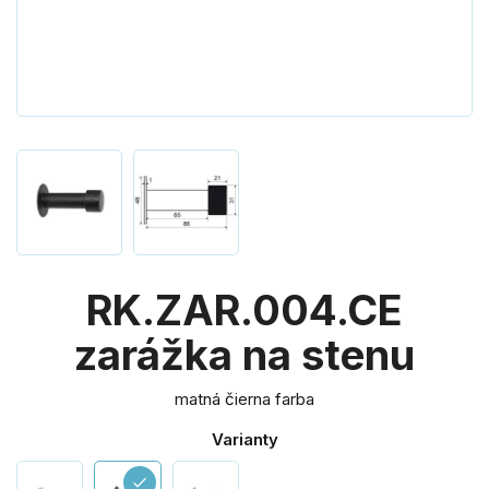
RK.ZAR.004.CE
zarážka na stenu
matná čierna farba
Varianty
check