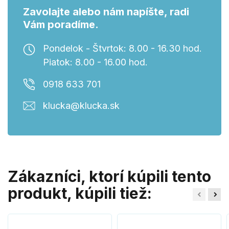
Zavolajte alebo nám napíšte, radi
Vám poradíme.
Pondelok - Štvrtok: 8.00 - 16.30 hod.
Piatok: 8.00 - 16.00 hod.
0918 633 701
klucka@klucka.sk
Zákazníci, ktorí kúpili tento
produkt, kúpili tiež: