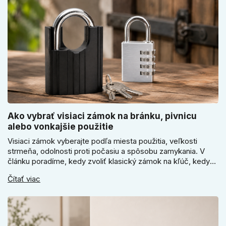
Ako vybrať visiaci zámok na bránku, pivnicu
alebo vonkajšie použitie
Visiaci zámok vyberajte podľa miesta použitia, veľkosti
strmeňa, odolnosti proti počasiu a spôsobu zamykania. V
článku poradíme, kedy zvoliť klasický zámok na kľúč, kedy
kódový visiaci zámok, kedy vodeodolné prevedenie a prečo
Čítať viac
sa pri bránke, pivnici alebo záhradnom domčeku neoplatí
riadiť len cenou, vzhľadom alebo veľkosťou.