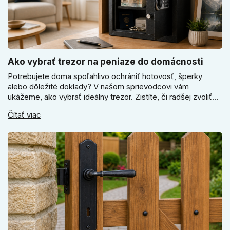
Ako vybrať trezor na peniaze do domácnosti
Potrebujete doma spoľahlivo ochrániť hotovosť, šperky
alebo dôležité doklady? V našom sprievodcovi vám
ukážeme, ako vybrať ideálny trezor. Zistíte, či radšej zvoliť
elektronický alebo mechanický zámok, a prečo je absolútne
Čítať viac
kľúčové jeho správne ukotvenie.