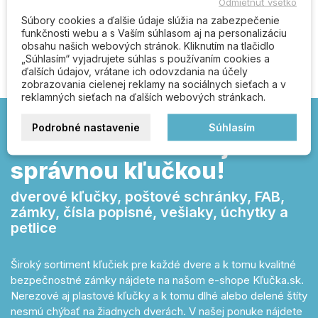
Odmietnuť všetko
Súbory cookies a ďalšie údaje slúžia na zabezpečenie
Buďte prvý kto napíše recenziu
funkčnosti webu a s Vaším súhlasom aj na personalizáciu
obsahu našich webových stránok. Kliknutím na tlačidlo
„Súhlasím“ vyjadrujete súhlas s používaním cookies a
ďalších údajov, vrátane ich odovzdania na účely
zobrazovania cielenej reklamy na sociálnych sieťach a v
reklamných sieťach na ďalších webových stránkach.
Podrobné nastavenie
Súhlasím
Kľučka.sk – otvárajte
správnou kľučkou!
dverové kľučky, poštové schránky, FAB,
zámky, čísla popisné, vešiaky, úchytky a
petlice
Široký sortiment kľučiek pre každé dvere a k tomu kvalitné
bezpečnostné zámky nájdete na našom e-shope Kľučka.sk.
Nerezové aj plastové kľučky a k tomu dlhé alebo delené štíty
nesmú chýbať na žiadnych dverách. V našej ponuke nájdete