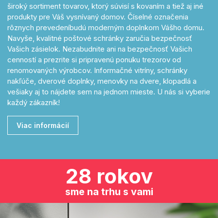
široký sortiment tovarov, ktorý súvisí s kovaním a tiež aj iné
produkty pre Váš vysnívaný domov. Číselné označenia
rôznych prevedeníbudú moderným doplnkom Vášho domu.
Navyše, kvalitné poštové schránky zaručia bezpečnosť
Vašich zásielok. Nezabudnite ani na bezpečnosť Vašich
cenností a prezrite si pripravenú ponuku trezorov od
renomovaných výrobcov. Informačné vitríny, schránky
nakľúče, dverové doplnky, menovky na dvere, klopadlá a
vešiaky aj to nájdete sem na jednom mieste. U nás si vyberie
každý zákazník!
Viac informácií
28 rokov
sme na trhu s vami