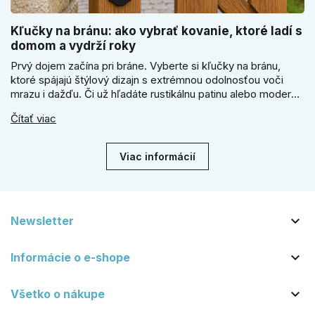
Kľučky na bránu: ako vybrať kovanie, ktoré ladí s
domom a vydrží roky
Prvý dojem začína pri bráne. Vyberte si kľučky na bránu,
ktoré spájajú štýlový dizajn s extrémnou odolnosťou voči
mrazu i dažďu. Či už hľadáte rustikálnu patinu alebo moderné
línie, naše kované kovanie s práškovým lakom nehrdzavie a
Čítať viac
vydrží roky. Zabezpečte svoj vstup kvalitou, ktorá prežije
dekády. Objavte našu ponuku a vyberte si tú pravú!
Viac informácií

Newsletter

Informácie o e-shope

Všetko o nákupe