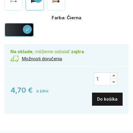
Farba: Čierna
Čierna
check
Na sklade
, môžeme odoslať
zajtra
Možnosti doručenia
4,70 €
S DPH
Do košíka