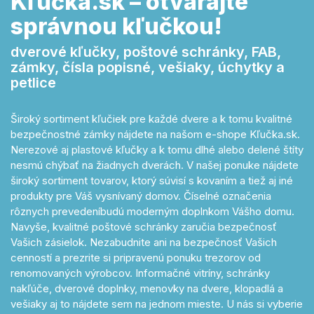
Kľučka.sk – otvárajte
správnou kľučkou!
dverové kľučky, poštové schránky, FAB,
zámky, čísla popisné, vešiaky, úchytky a
petlice
Široký sortiment kľučiek pre každé dvere a k tomu kvalitné
bezpečnostné zámky nájdete na našom e-shope Kľučka.sk.
Nerezové aj plastové kľučky a k tomu dlhé alebo delené štíty
nesmú chýbať na žiadnych dverách. V našej ponuke nájdete
široký sortiment tovarov, ktorý súvisí s kovaním a tiež aj iné
produkty pre Váš vysnívaný domov. Číselné označenia
rôznych prevedeníbudú moderným doplnkom Vášho domu.
Navyše, kvalitné poštové schránky zaručia bezpečnosť
Vašich zásielok. Nezabudnite ani na bezpečnosť Vašich
cenností a prezrite si pripravenú ponuku trezorov od
renomovaných výrobcov. Informačné vitríny, schránky
nakľúče, dverové doplnky, menovky na dvere, klopadlá a
vešiaky aj to nájdete sem na jednom mieste. U nás si vyberie