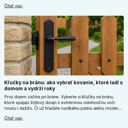
elektronický alebo mechanický zámok, a prečo je absolútne
Čítať viac
kľúčové jeho správne ukotvenie.
Kľučky na bránu: ako vybrať kovanie, ktoré ladí s
domom a vydrží roky
Prvý dojem začína pri bráne. Vyberte si kľučky na bránu,
ktoré spájajú štýlový dizajn s extrémnou odolnosťou voči
mrazu i dažďu. Či už hľadáte rustikálnu patinu alebo moderné
línie, naše kované kovanie s práškovým lakom nehrdzavie a
Čítať viac
vydrží roky. Zabezpečte svoj vstup kvalitou, ktorá prežije
dekády. Objavte našu ponuku a vyberte si tú pravú!