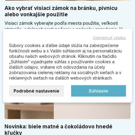
Ako vybrať visiaci zámok na bránku, pivnicu
alebo vonkajšie použitie
Visiaci zámok vyberajte podľa miesta použitia, veľkosti
strmeňa, odolnosti proti počasiu a spôsobu zamykania. V
článku poradíme, kedy zvoliť klasický zámok na kľúč, kedy
Odmietnuť všetko
kódový visiaci zámok, kedy vodeodolné prevedenie a prečo
Súbory cookies a ďalšie údaje slúžia na zabezpečenie
Čítať viac
sa pri bránke, pivnici alebo záhradnom domčeku neoplatí
funkčnosti webu a s Vaším súhlasom aj na personalizáciu
riadiť len cenou, vzhľadom alebo veľkosťou.
obsahu našich webových stránok. Kliknutím na tlačidlo
„Súhlasím“ vyjadrujete súhlas s používaním cookies a
ďalších údajov, vrátane ich odovzdania na účely
zobrazovania cielenej reklamy na sociálnych sieťach a v
reklamných sieťach na ďalších webových stránkach.
Podrobné nastavenie
Súhlasím
Novinka: biele matné a čokoládovo hnedé
kľučky