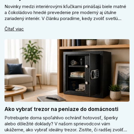
Novinky medzi interiérovými kľučkami prinášajú biele matné
a čokoládovo hnedé prevedenie pre moderný aj útulne
zariadený interiér. V článku poradíme, kedy zvoliť svetlú
Super SLIM kľučku, kedy čokoládovo hnedý Slim model a
Čítať viac
ako vyberať medzi okrúhlym a štvorcovým štítom. Nové
odtiene pomôžu zladiť dvere s interiérom.
Ako vybrať trezor na peniaze do domácnosti
Potrebujete doma spoľahlivo ochrániť hotovosť, šperky
alebo dôležité doklady? V našom sprievodcovi vám
ukážeme, ako vybrať ideálny trezor. Zistíte, či radšej zvoliť