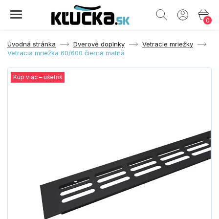
0
Úvodná stránka
Dverové doplnky
Vetracie mriežky
Vetracia mriežka 60/600 čierna matná
Kúp viac – ušetríš