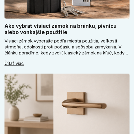
Ako vybrať visiaci zámok na bránku, pivnicu
alebo vonkajšie použitie
Visiaci zámok vyberajte podľa miesta použitia, veľkosti
strmeňa, odolnosti proti počasiu a spôsobu zamykania. V
článku poradíme, kedy zvoliť klasický zámok na kľúč, kedy
kódový visiaci zámok, kedy vodeodolné prevedenie a prečo
Čítať viac
sa pri bránke, pivnici alebo záhradnom domčeku neoplatí
riadiť len cenou, vzhľadom alebo veľkosťou.