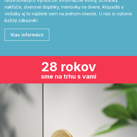
renomovaných výrobcov. Informačné vitríny, schránky
nakľúče, dverové doplnky, menovky na dvere, klopadlá a
vešiaky aj to nájdete sem na jednom mieste. U nás si vyberie
každý zákazník!
Viac informácií
28 rokov
sme na trhu s vami