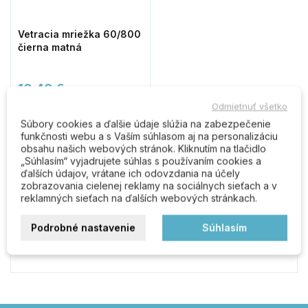
Vetracia mriežka 60/800
čierna matná
10,40 €
Odmietnuť všetko
Do košíka
Súbory cookies a ďalšie údaje slúžia na zabezpečenie
funkčnosti webu a s Vaším súhlasom aj na personalizáciu
obsahu našich webových stránok. Kliknutím na tlačidlo
„Súhlasím“ vyjadrujete súhlas s používaním cookies a
ďalších údajov, vrátane ich odovzdania na účely
Komentáre (0)
zobrazovania cielenej reklamy na sociálnych sieťach a v
reklamných sieťach na ďalších webových stránkach.
Podrobné nastavenie
Súhlasím
Buďte prvý kto napíše recenziu