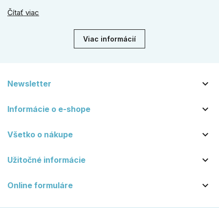
línie, naše kované kovanie s práškovým lakom nehrdzavie a
Čítať viac
vydrží roky. Zabezpečte svoj vstup kvalitou, ktorá prežije
dekády. Objavte našu ponuku a vyberte si tú pravú!
Viac informácií

Newsletter

Informácie o e-shope

Všetko o nákupe

Užitočné informácie

Online formuláre