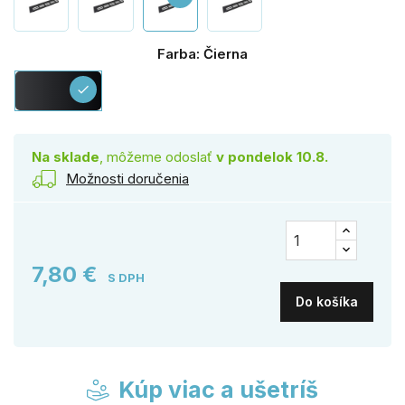
Farba: Čierna
Čierna
check
Na sklade
, môžeme odoslať
v pondelok 10.8.
Možnosti doručenia
7,80 €
S DPH
Do košíka
Kúp viac a ušetríš