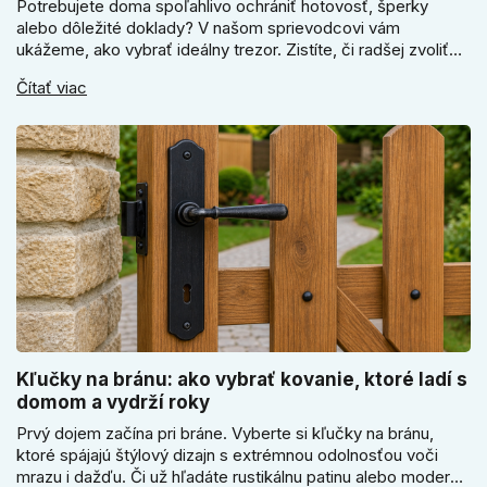
Potrebujete doma spoľahlivo ochrániť hotovosť, šperky
alebo dôležité doklady? V našom sprievodcovi vám
ukážeme, ako vybrať ideálny trezor. Zistíte, či radšej zvoliť
elektronický alebo mechanický zámok, a prečo je absolútne
Čítať viac
kľúčové jeho správne ukotvenie.
Kľučky na bránu: ako vybrať kovanie, ktoré ladí s
domom a vydrží roky
Prvý dojem začína pri bráne. Vyberte si kľučky na bránu,
ktoré spájajú štýlový dizajn s extrémnou odolnosťou voči
mrazu i dažďu. Či už hľadáte rustikálnu patinu alebo moderné