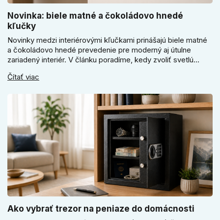
Novinka: biele matné a čokoládovo hnedé
kľučky
Novinky medzi interiérovými kľučkami prinášajú biele matné
a čokoládovo hnedé prevedenie pre moderný aj útulne
zariadený interiér. V článku poradíme, kedy zvoliť svetlú
Super SLIM kľučku, kedy čokoládovo hnedý Slim model a
Čítať viac
ako vyberať medzi okrúhlym a štvorcovým štítom. Nové
odtiene pomôžu zladiť dvere s interiérom.
Ako vybrať trezor na peniaze do domácnosti