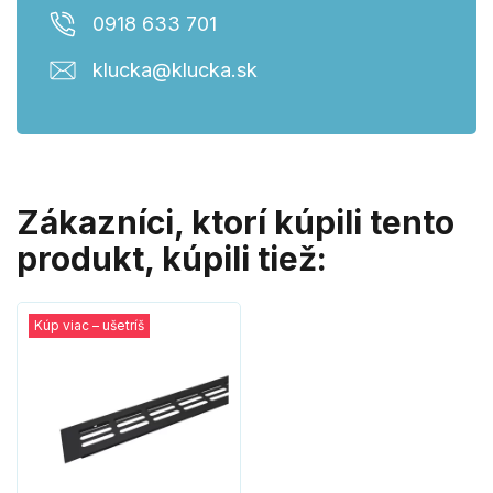
0918 633 701
klucka@klucka.sk
Zákazníci, ktorí kúpili tento
produkt, kúpili tiež:
Kúp viac – ušetríš