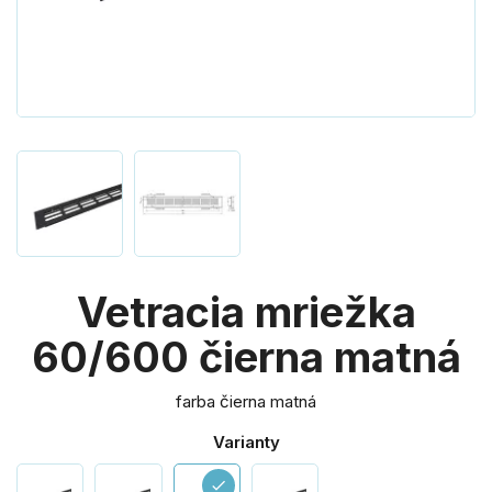
Vetracia mriežka
60/600 čierna matná
farba čierna matná
Varianty
check