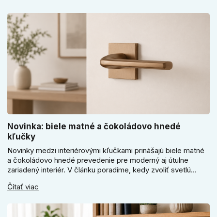
riadiť len cenou, vzhľadom alebo veľkosťou.
Novinka: biele matné a čokoládovo hnedé
kľučky
Novinky medzi interiérovými kľučkami prinášajú biele matné
a čokoládovo hnedé prevedenie pre moderný aj útulne
zariadený interiér. V článku poradíme, kedy zvoliť svetlú
Super SLIM kľučku, kedy čokoládovo hnedý Slim model a
Čítať viac
ako vyberať medzi okrúhlym a štvorcovým štítom. Nové
odtiene pomôžu zladiť dvere s interiérom.