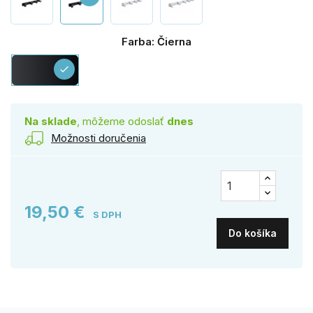
Farba: Čierna
Čierna
check
Na sklade
, môžeme odoslať
dnes
Možnosti doručenia
19,50 €
S DPH
Do košíka