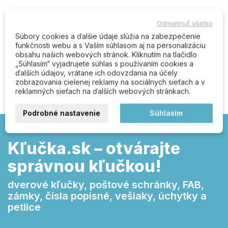
Komentáre (0)
Odmietnuť všetko
Súbory cookies a ďalšie údaje slúžia na zabezpečenie
funkčnosti webu a s Vaším súhlasom aj na personalizáciu
obsahu našich webových stránok. Kliknutím na tlačidlo
„Súhlasím“ vyjadrujete súhlas s používaním cookies a
Buďte prvý kto napíše recenziu
ďalších údajov, vrátane ich odovzdania na účely
zobrazovania cielenej reklamy na sociálnych sieťach a v
reklamných sieťach na ďalších webových stránkach.
Podrobné nastavenie
Súhlasím
Kľučka.sk – otvárajte
správnou kľučkou!
dverové kľučky, poštové schránky, FAB,
zámky, čísla popisné, vešiaky, úchytky a
petlice