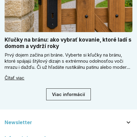
Kľučky na bránu: ako vybrať kovanie, ktoré ladí s
domom a vydrží roky
Prvý dojem začína pri bráne. Vyberte si kľučky na bránu,
ktoré spájajú štýlový dizajn s extrémnou odolnosťou voči
mrazu i dažďu. Či už hľadáte rustikálnu patinu alebo moderné
línie, naše kované kovanie s práškovým lakom nehrdzavie a
Čítať viac
vydrží roky. Zabezpečte svoj vstup kvalitou, ktorá prežije
dekády. Objavte našu ponuku a vyberte si tú pravú!
Viac informácií

Newsletter