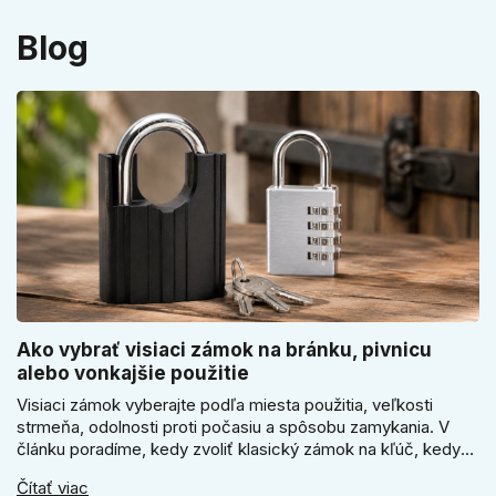
Blog
Ako vybrať visiaci zámok na bránku, pivnicu
alebo vonkajšie použitie
Visiaci zámok vyberajte podľa miesta použitia, veľkosti
strmeňa, odolnosti proti počasiu a spôsobu zamykania. V
článku poradíme, kedy zvoliť klasický zámok na kľúč, kedy
kódový visiaci zámok, kedy vodeodolné prevedenie a prečo
Čítať viac
sa pri bránke, pivnici alebo záhradnom domčeku neoplatí