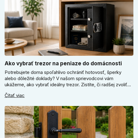
Ako vybrať trezor na peniaze do domácnosti
Potrebujete doma spoľahlivo ochrániť hotovosť, šperky
alebo dôležité doklady? V našom sprievodcovi vám
ukážeme, ako vybrať ideálny trezor. Zistíte, či radšej zvoliť
elektronický alebo mechanický zámok, a prečo je absolútne
Čítať viac
kľúčové jeho správne ukotvenie.