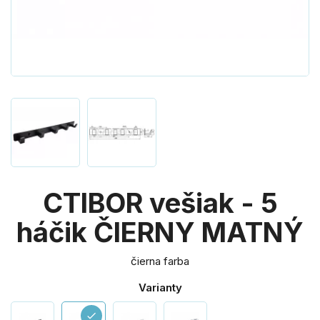
CTIBOR vešiak - 5
háčik ČIERNY MATNÝ
čierna farba
Varianty
check