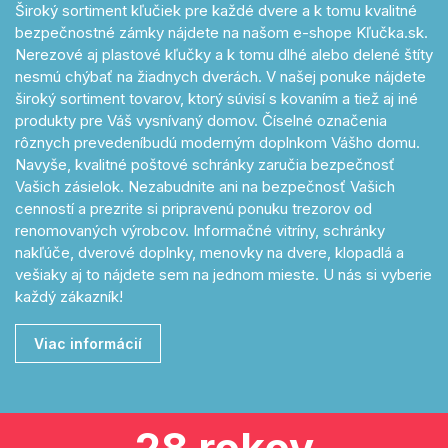
Široký sortiment kľučiek pre každé dvere a k tomu kvalitné
bezpečnostné zámky nájdete na našom e-shope Kľučka.sk.
Nerezové aj plastové kľučky a k tomu dlhé alebo delené štíty
nesmú chýbať na žiadnych dverách. V našej ponuke nájdete
široký sortiment tovarov, ktorý súvisí s kovaním a tiež aj iné
produkty pre Váš vysnívaný domov. Číselné označenia
rôznych prevedeníbudú moderným doplnkom Vášho domu.
Navyše, kvalitné poštové schránky zaručia bezpečnosť
Vašich zásielok. Nezabudnite ani na bezpečnosť Vašich
cenností a prezrite si pripravenú ponuku trezorov od
renomovaných výrobcov. Informačné vitríny, schránky
nakľúče, dverové doplnky, menovky na dvere, klopadlá a
vešiaky aj to nájdete sem na jednom mieste. U nás si vyberie
každý zákazník!
Viac informácií
28 rokov