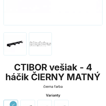
CTIBOR vešiak - 4
háčik ČIERNY MATNÝ
čierna farba
Varianty
check