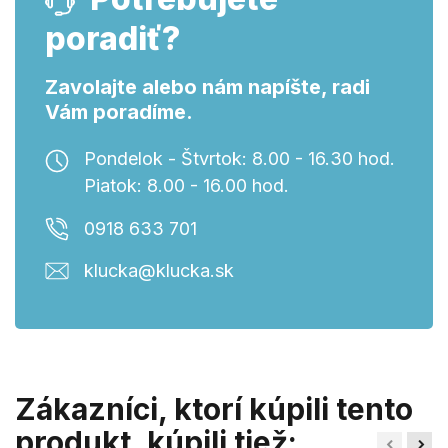
poradiť?
Zavolajte alebo nám napíšte, radi
Vám poradíme.
Pondelok - Štvrtok: 8.00 - 16.30 hod.
Piatok: 8.00 - 16.00 hod.
0918 633 701
klucka@klucka.sk
Zákazníci, ktorí kúpili tento
produkt, kúpili tiež: