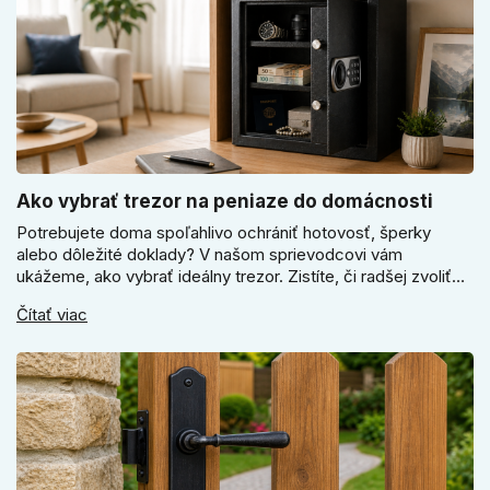
Ako vybrať trezor na peniaze do domácnosti
Potrebujete doma spoľahlivo ochrániť hotovosť, šperky
alebo dôležité doklady? V našom sprievodcovi vám
ukážeme, ako vybrať ideálny trezor. Zistíte, či radšej zvoliť
elektronický alebo mechanický zámok, a prečo je absolútne
Čítať viac
kľúčové jeho správne ukotvenie.