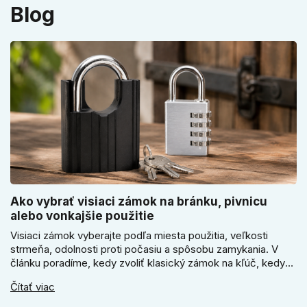
Blog
Ako vybrať visiaci zámok na bránku, pivnicu
alebo vonkajšie použitie
Visiaci zámok vyberajte podľa miesta použitia, veľkosti
strmeňa, odolnosti proti počasiu a spôsobu zamykania. V
článku poradíme, kedy zvoliť klasický zámok na kľúč, kedy
kódový visiaci zámok, kedy vodeodolné prevedenie a prečo
Čítať viac
sa pri bránke, pivnici alebo záhradnom domčeku neoplatí
riadiť len cenou, vzhľadom alebo veľkosťou.