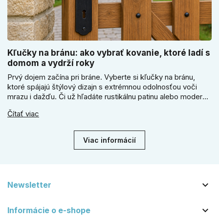
Kľučky na bránu: ako vybrať kovanie, ktoré ladí s
domom a vydrží roky
Prvý dojem začína pri bráne. Vyberte si kľučky na bránu,
ktoré spájajú štýlový dizajn s extrémnou odolnosťou voči
mrazu i dažďu. Či už hľadáte rustikálnu patinu alebo moderné
línie, naše kované kovanie s práškovým lakom nehrdzavie a
Čítať viac
vydrží roky. Zabezpečte svoj vstup kvalitou, ktorá prežije
dekády. Objavte našu ponuku a vyberte si tú pravú!
Viac informácií

Newsletter

Informácie o e-shope