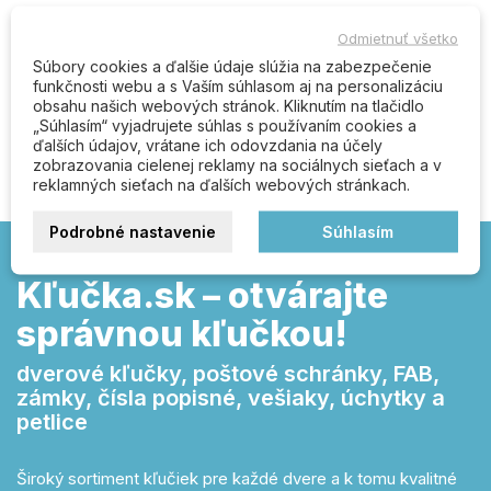
Komentáre (0)
Odmietnuť všetko
Súbory cookies a ďalšie údaje slúžia na zabezpečenie
funkčnosti webu a s Vaším súhlasom aj na personalizáciu
obsahu našich webových stránok. Kliknutím na tlačidlo
Buďte prvý kto napíše recenziu
„Súhlasím“ vyjadrujete súhlas s používaním cookies a
ďalších údajov, vrátane ich odovzdania na účely
zobrazovania cielenej reklamy na sociálnych sieťach a v
reklamných sieťach na ďalších webových stránkach.
Podrobné nastavenie
Súhlasím
Kľučka.sk – otvárajte
správnou kľučkou!
dverové kľučky, poštové schránky, FAB,
zámky, čísla popisné, vešiaky, úchytky a
petlice
Široký sortiment kľučiek pre každé dvere a k tomu kvalitné