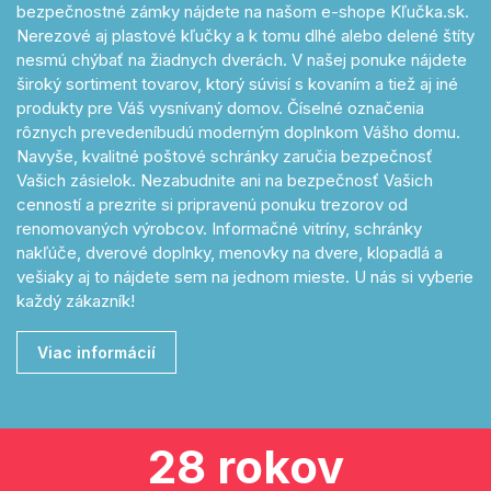
bezpečnostné zámky nájdete na našom e-shope Kľučka.sk.
Nerezové aj plastové kľučky a k tomu dlhé alebo delené štíty
nesmú chýbať na žiadnych dverách. V našej ponuke nájdete
široký sortiment tovarov, ktorý súvisí s kovaním a tiež aj iné
produkty pre Váš vysnívaný domov. Číselné označenia
rôznych prevedeníbudú moderným doplnkom Vášho domu.
Navyše, kvalitné poštové schránky zaručia bezpečnosť
Vašich zásielok. Nezabudnite ani na bezpečnosť Vašich
cenností a prezrite si pripravenú ponuku trezorov od
renomovaných výrobcov. Informačné vitríny, schránky
nakľúče, dverové doplnky, menovky na dvere, klopadlá a
vešiaky aj to nájdete sem na jednom mieste. U nás si vyberie
každý zákazník!
Viac informácií
28 rokov