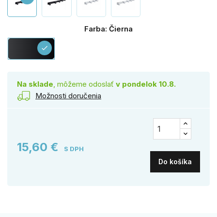
Farba: Čierna
Čierna
check
Na sklade
, môžeme odoslať
v pondelok 10.8.
Možnosti doručenia
15,60 €
S DPH
Do košíka