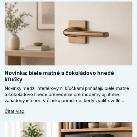
Novinka: biele matné a čokoládovo hnedé
kľučky
Novinky medzi interiérovými kľučkami prinášajú biele matné
a čokoládovo hnedé prevedenie pre moderný aj útulne
zariadený interiér. V článku poradíme, kedy zvoliť svetlú
Super SLIM kľučku, kedy čokoládovo hnedý Slim model a
Čítať viac
ako vyberať medzi okrúhlym a štvorcovým štítom. Nové
odtiene pomôžu zladiť dvere s interiérom.