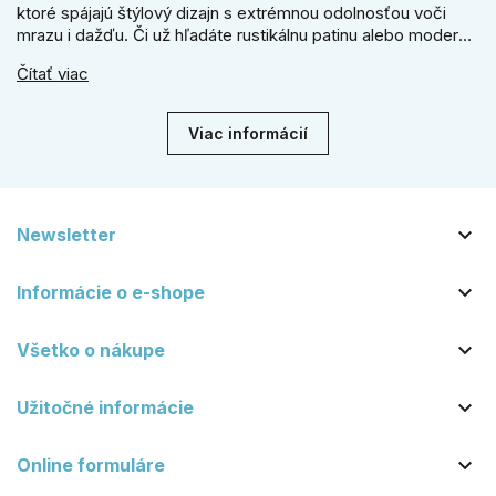
ktoré spájajú štýlový dizajn s extrémnou odolnosťou voči
mrazu i dažďu. Či už hľadáte rustikálnu patinu alebo moderné
línie, naše kované kovanie s práškovým lakom nehrdzavie a
Čítať viac
vydrží roky. Zabezpečte svoj vstup kvalitou, ktorá prežije
dekády. Objavte našu ponuku a vyberte si tú pravú!
Viac informácií

Newsletter

Informácie o e-shope

Všetko o nákupe

Užitočné informácie

Online formuláre