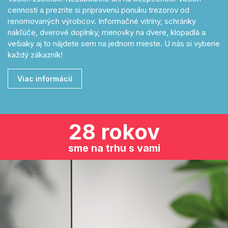
cenností a prezrite si pripravenú ponuku trezorov od
renomovaných výrobcov. Informačné vitríny, schránky
nakľúče, dverové doplnky, menovky na dvere, klopadlá a
vešiaky aj to nájdete sem na jednom mieste. U nás si vyberie
každý zákazník!
Viac informácií
28 rokov
sme na trhu s vami