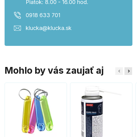
Piatok: 8.00 - 16.00 hod.
0918 633 701
klucka@klucka.sk
Mohlo by vás zaujať aj