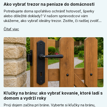
Ako vybrať trezor na peniaze do domácnosti
Potrebujete doma spoľahlivo ochrániť hotovosť, šperky
alebo dôležité doklady? V našom sprievodcovi vám
ukážeme, ako vybrať ideálny trezor. Zistíte, či radšej zvoliť
elektronický alebo mechanický zámok, a prečo je absolútne
Čítať viac
kľúčové jeho správne ukotvenie.
Kľučky na bránu: ako vybrať kovanie, ktoré ladí s
domom a vydrží roky
Prvý dojem začína pri bráne. Vyberte si kľučky na bránu,