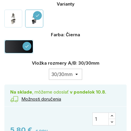
Varianty
check
Farba: Čierna
Čierna
check
Vložka rozmery A/B: 30/30mm
Na sklade
, môžeme odoslať
v pondelok 10.8.
Možnosti doručenia
5,80 €
S DPH