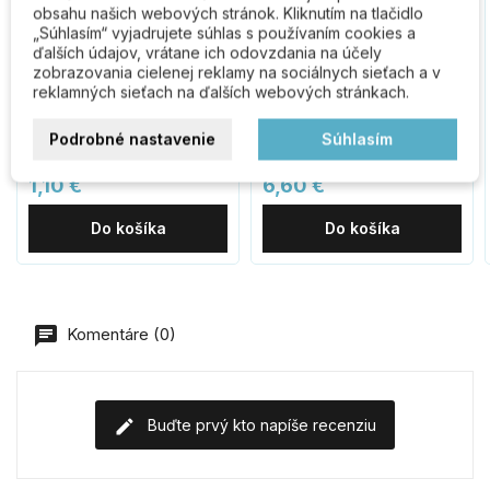
obsahu našich webových stránok. Kliknutím na tlačidlo
„Súhlasím“ vyjadrujete súhlas s používaním cookies a
ďalších údajov, vrátane ich odovzdania na účely
zobrazovania cielenej reklamy na sociálnych sieťach a v
reklamných sieťach na ďalších webových stránkach.
Záves ESO vložený 45 s
Ventilačný prieduch
tlmením + klip, podložka
čierny hranatý TNCZ
Podrobné nastavenie
Súhlasím
H0, krytky
1,10 €
6,60 €
Do košíka
Do košíka
Komentáre (0)
Buďte prvý kto napíše recenziu