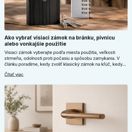
Ako vybrať visiaci zámok na bránku, pivnicu
alebo vonkajšie použitie
Visiaci zámok vyberajte podľa miesta použitia, veľkosti
strmeňa, odolnosti proti počasiu a spôsobu zamykania. V
článku poradíme, kedy zvoliť klasický zámok na kľúč, kedy
kódový visiaci zámok, kedy vodeodolné prevedenie a prečo
Čítať viac
sa pri bránke, pivnici alebo záhradnom domčeku neoplatí
riadiť len cenou, vzhľadom alebo veľkosťou.