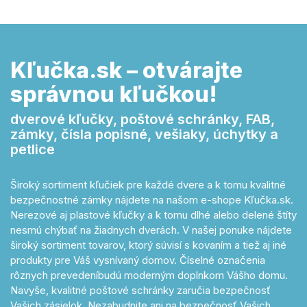
Kľučka.sk – otvárajte
správnou kľučkou!
dverové kľučky, poštové schránky, FAB,
zámky, čísla popisné, vešiaky, úchytky a
petlice
Široký sortiment kľučiek pre každé dvere a k tomu kvalitné
bezpečnostné zámky nájdete na našom e-shope Kľučka.sk.
Nerezové aj plastové kľučky a k tomu dlhé alebo delené štíty
nesmú chýbať na žiadnych dverách. V našej ponuke nájdete
široký sortiment tovarov, ktorý súvisí s kovaním a tiež aj iné
produkty pre Váš vysnívaný domov. Číselné označenia
rôznych prevedeníbudú moderným doplnkom Vášho domu.
Navyše, kvalitné poštové schránky zaručia bezpečnosť
Vašich zásielok. Nezabudnite ani na bezpečnosť Vašich