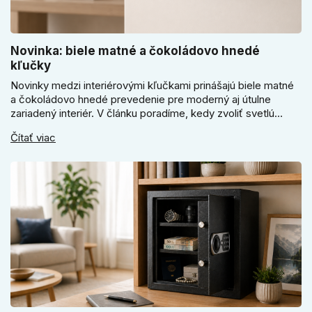
Novinka: biele matné a čokoládovo hnedé
kľučky
Novinky medzi interiérovými kľučkami prinášajú biele matné
a čokoládovo hnedé prevedenie pre moderný aj útulne
zariadený interiér. V článku poradíme, kedy zvoliť svetlú
Super SLIM kľučku, kedy čokoládovo hnedý Slim model a
Čítať viac
ako vyberať medzi okrúhlym a štvorcovým štítom. Nové
odtiene pomôžu zladiť dvere s interiérom.