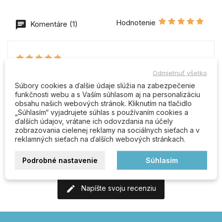
Hodnotenie
Komentáre (1)
Odmietnuť všetko
8. 7. 2025 7:51
Súbory cookies a ďalšie údaje slúžia na zabezpečenie
Od Gabriel L.
funkčnosti webu a s Vaším súhlasom aj na personalizáciu
obsahu našich webových stránok. Kliknutím na tlačidlo
Recenzia bola napísaná na Heureka.sk
„Súhlasím“ vyjadrujete súhlas s používaním cookies a
ďalších údajov, vrátane ich odovzdania na účely
Pre: Dlho som zháňal vložku zámku bežne nepoužívaných
zobrazovania cielenej reklamy na sociálnych sieťach a v
rozmerov. Firma "KLUČKA" ma všetko...
reklamných sieťach na ďalších webových stránkach.
0
0
Podrobné nastavenie
Súhlasím
Napíšte svoju recenziu