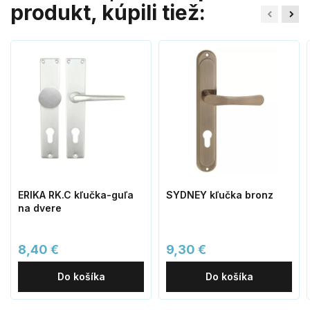
produkt, kúpili tiež:
ERIKA RK.C kľučka-guľa
SYDNEY kľučka bronz
na dvere
8,40 €
9,30 €
Do košíka
Do košíka