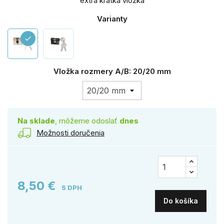
extra krátka vložka
Varianty
check
Vložka rozmery A/B: 20/20 mm
Na sklade
, môžeme odoslať
dnes
Možnosti doručenia
8,50 €
S DPH
Do košíka