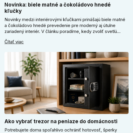
Novinka: biele matné a čokoládovo hnedé
kľučky
Novinky medzi interiérovými kľučkami prinášajú biele matné
a čokoládovo hnedé prevedenie pre moderný aj útulne
zariadený interiér. V článku poradíme, kedy zvoliť svetlú
Super SLIM kľučku, kedy čokoládovo hnedý Slim model a
Čítať viac
ako vyberať medzi okrúhlym a štvorcovým štítom. Nové
odtiene pomôžu zladiť dvere s interiérom.
Ako vybrať trezor na peniaze do domácnosti
Potrebujete doma spoľahlivo ochrániť hotovosť, šperky