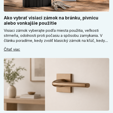
Ako vybrať visiaci zámok na bránku, pivnicu
alebo vonkajšie použitie
Visiaci zámok vyberajte podľa miesta použitia, veľkosti
strmeňa, odolnosti proti počasiu a spôsobu zamykania. V
článku poradíme, kedy zvoliť klasický zámok na kľúč, kedy
kódový visiaci zámok, kedy vodeodolné prevedenie a prečo
Čítať viac
sa pri bránke, pivnici alebo záhradnom domčeku neoplatí
riadiť len cenou, vzhľadom alebo veľkosťou.