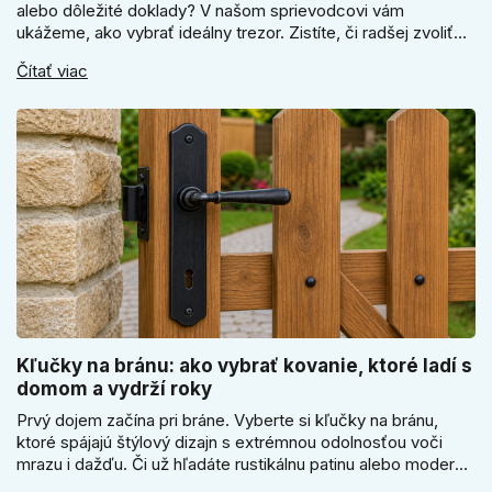
alebo dôležité doklady? V našom sprievodcovi vám
ukážeme, ako vybrať ideálny trezor. Zistíte, či radšej zvoliť
elektronický alebo mechanický zámok, a prečo je absolútne
Čítať viac
kľúčové jeho správne ukotvenie.
Kľučky na bránu: ako vybrať kovanie, ktoré ladí s
domom a vydrží roky
Prvý dojem začína pri bráne. Vyberte si kľučky na bránu,
ktoré spájajú štýlový dizajn s extrémnou odolnosťou voči
mrazu i dažďu. Či už hľadáte rustikálnu patinu alebo moderné
línie, naše kované kovanie s práškovým lakom nehrdzavie a