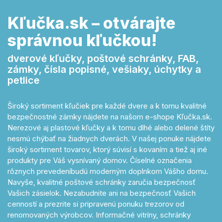
Kľučka.sk – otvárajte
správnou kľučkou!
dverové kľučky, poštové schránky, FAB,
zámky, čísla popisné, vešiaky, úchytky a
petlice
Široký sortiment kľučiek pre každé dvere a k tomu kvalitné
bezpečnostné zámky nájdete na našom e-shope Kľučka.sk.
Nerezové aj plastové kľučky a k tomu dlhé alebo delené štíty
nesmú chýbať na žiadnych dverách. V našej ponuke nájdete
široký sortiment tovarov, ktorý súvisí s kovaním a tiež aj iné
produkty pre Váš vysnívaný domov. Číselné označenia
rôznych prevedeníbudú moderným doplnkom Vášho domu.
Navyše, kvalitné poštové schránky zaručia bezpečnosť
Vašich zásielok. Nezabudnite ani na bezpečnosť Vašich
cenností a prezrite si pripravenú ponuku trezorov od
renomovaných výrobcov. Informačné vitríny, schránky