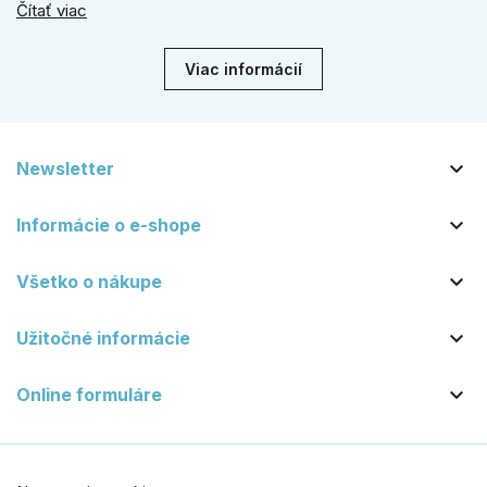
Čítať viac
vydrží roky. Zabezpečte svoj vstup kvalitou, ktorá prežije
dekády. Objavte našu ponuku a vyberte si tú pravú!
Viac informácií

Newsletter

Informácie o e-shope

Všetko o nákupe

Užitočné informácie

Online formuláre