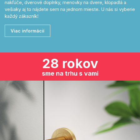
nakľúče, dverové doplnky, menovky na dvere, klopadlá a
vešiaky aj to nájdete sem na jednom mieste. U nás si vyberie
každý zákazník!
Viac informácií
28 rokov
sme na trhu s vami