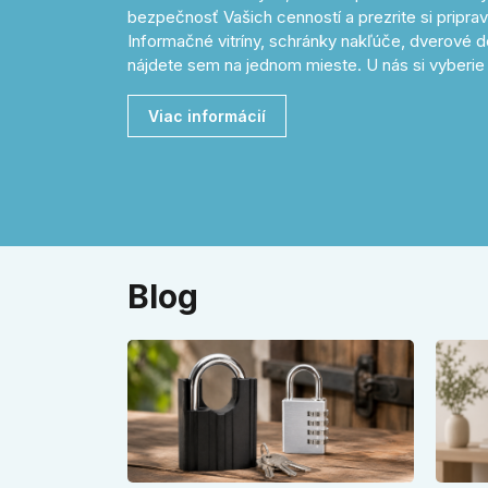
bezpečnosť Vašich cenností a prezrite si pripr
Informačné vitríny, schránky nakľúče, dverové d
nájdete sem na jednom mieste. U nás si vyberie 
Viac informácií
Blog