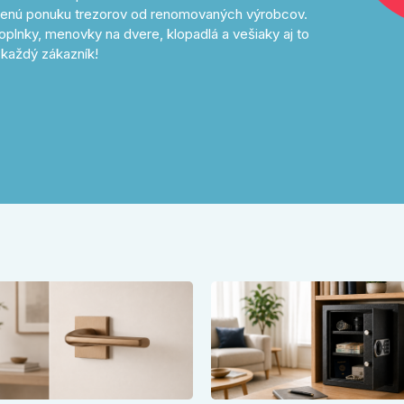
avenú ponuku trezorov od renomovaných výrobcov.
oplnky, menovky na dvere, klopadlá a vešiaky aj to
každý zákazník!