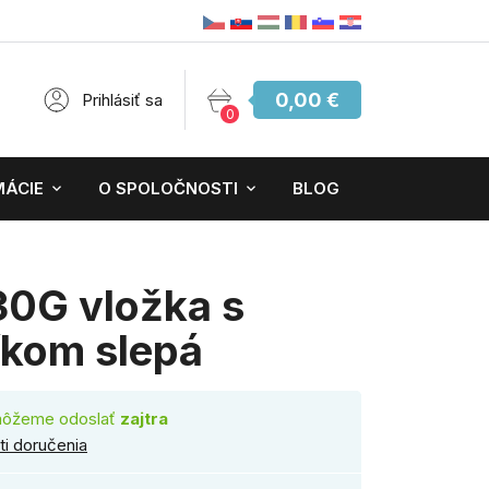
0,00 €
Prihlásiť sa
0
MÁCIE
O SPOLOČNOSTI
BLOG
30G vložka s
kom slepá
môžeme odoslať
zajtra
i doručenia