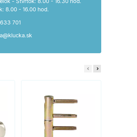
lok - Štvrtok: 8.00 - 16.30 hod.
k: 8.00 - 16.00 hod.
 633 701
ka@klucka.sk
Nerez