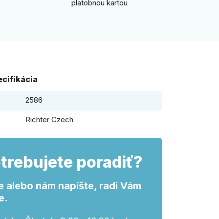
platobnou kartou
cifikácia
2586
Richter Czech
trebujete poradiť?
e alebo nám napíšte, radi Vám
e.