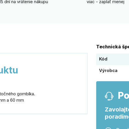
15 dní na vrátenie nákupu
viac - zaplať menej
Technická špe
Kód
uktu
Výrobca
Po
otočného gombíka.
0 mm a 60 mm
Zavolajt
poradím