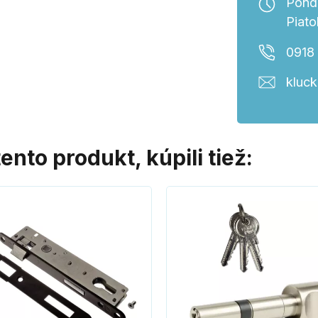
Ponde
Piato
0918
kluc
tento produkt, kúpili tiež: