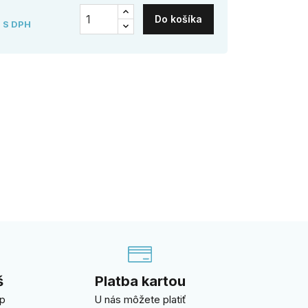
Do košíka
S DPH
š
Platba kartou
úp
U nás môžete platiť