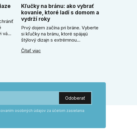
iaze
Kľučky na bránu: ako vybrať
kovanie, ktoré ladí s domom a
vydrží roky
chrániť
é
Prvý dojem začína pri bráne. Vyberte
i vám
si kľučky na bránu, ktoré spájajú
ezor.
štýlový dizajn s extrémnou
ický
odolnosťou voči mrazu i dažďu. Či už
Čítať viac
ečo je
hľadáte rustikálnu patinu alebo
e
moderné línie, naše kované kovanie s
práškovým lakom nehrdzavie a vydrží
roky. Zabezpečte svoj vstup kvalitou,
ktorá prežije dekády. Objavte našu
ponuku a vyberte si tú pravú!
acovaním osobných údajov za účelom zasielania