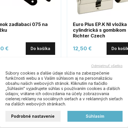
ok zadlabací 075 na
Euro Plus EP.K NI vložka
žku
cylindrická s gombíkom
Richter Czech
20 €
12,50 €
Do košíka
Do koší
Odmietnuť všetko
Súbory cookies a ďalšie údaje slúžia na zabezpečenie
funkčnosti webu a s Vaším súhlasom aj na personalizáciu
obsahu našich webových stránok. Kliknutím na tlačidlo
„Súhlasím“ vyjadrujete súhlas s používaním cookies a ďalších
údajov, vrátane ich odovzdania na účely zobrazovania
cielenej reklamy na sociálnych sieťach a v reklamných sieťach
na ďalších webových stránkach.
Buďte prvý kto napíše recenziu
Podrobné nastavenie
Súhlasím