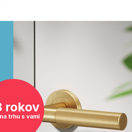
8 rokov
na trhu s vami