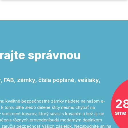
rajte správnou
 FAB, zámky, čísla popisné, vešiaky,
2
tomu kvalitné bezpečnostné zámky nájdete na našom e-
 k tomu dlhé alebo delené štíty nesmú chýbať na
sme 
sortiment tovarov, ktorý súvisí s kovaním a tiež aj iné
značenia rôznych prevedeníbudú moderným doplnkom
 zaručia bezpečnosť Vašich zásielok. Nezabudnite ani na