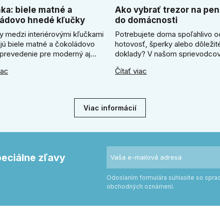
ka: biele matné a
Ako vybrať trezor na pen
ádovo hnedé kľučky
do domácnosti
y medzi interiérovými kľučkami
Potrebujete doma spoľahlivo o
ajú biele matné a čokoládovo
hotovosť, šperky alebo dôležit
prevedenie pre moderný aj
doklady? V našom sprievodcov
zariadený interiér. V článku
ukážeme, ako vybrať ideálny tr
iac
Čítať viac
me, kedy zvoliť svetlú Super
Zistíte, či radšej zvoliť elektron
ľučku, kedy čokoládovo hnedý
alebo mechanický zámok, a pr
odel a ako vyberať medzi
absolútne kľúčové jeho správn
ym a štvorcovým štítom. Nové
ukotvenie.
Viac informácií
e pomôžu zladiť dvere s
rom.
peciálne zľavy
Odoslaním formulára súhlasíte so spr
obchodných oznámení.