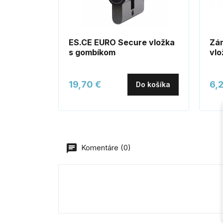
ES.CE EURO Secure vložka
Zám
s gombíkom
vlo
19,70 €
6,
Do košíka
Komentáre (0)