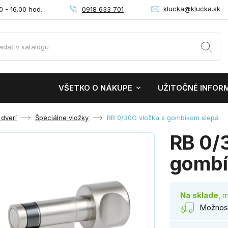
klucka@klucka.sk
0918 633 701
0 - 16.00 hod.
VŠETKO O NÁKUPE
UŽITOČNÉ INFOR
 dverí
Špeciálne vložky
RB 0/30G vložka s gombíkom slepá
RB 0/
gombí
Na sklade
, 
Možnost