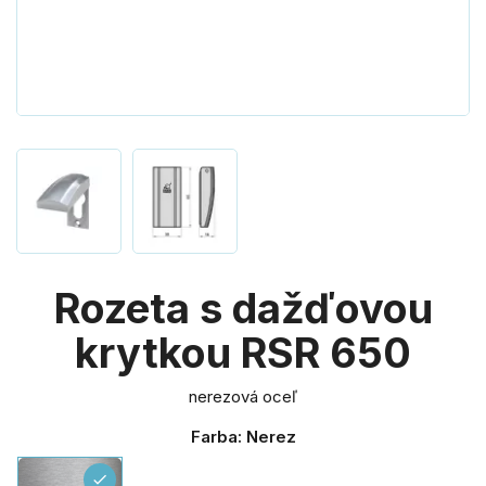
Rozeta s dažďovou
krytkou RSR 650
nerezová oceľ
Farba: Nerez
Nerez
check