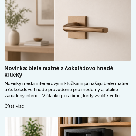
Novinka: biele matné a čokoládovo hnedé
kľučky
Novinky medzi interiérovými kľučkami prinášajú biele matné
a čokoládovo hnedé prevedenie pre moderný aj útulne
zariadený interiér. V článku poradíme, kedy zvoliť svetlú
Super SLIM kľučku, kedy čokoládovo hnedý Slim model a
Čítať viac
ako vyberať medzi okrúhlym a štvorcovým štítom. Nové
odtiene pomôžu zladiť dvere s interiérom.