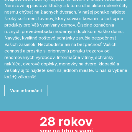
Nerezové aj plastové kľučky a k tomu dlhé alebo delené štíty
nesmú chýbať na žiadnych dverách. V našej ponuke nájdete
široký sortiment tovarov, ktorý súvisí s kovaním a tiež aj iné
produkty pre Váš vysnívaný domov. Číselné označenia
rôznych prevedeníbudú moderným doplnkom Vášho domu.
Navyše, kvalitné poštové schránky zaručia bezpečnosť
Vašich zásielok. Nezabudnite ani na bezpečnosť Vašich
cenností a prezrite si pripravenú ponuku trezorov od
renomovaných výrobcov. Informačné vitríny, schránky
nakľúče, dverové doplnky, menovky na dvere, klopadlá a
vešiaky aj to nájdete sem na jednom mieste. U nás si vyberie
každý zákazník!
Viac informácií
28 rokov
sme na trhu s vami