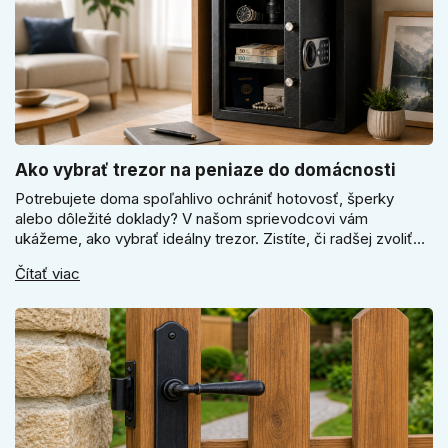
Ako vybrať trezor na peniaze do domácnosti
Potrebujete doma spoľahlivo ochrániť hotovosť, šperky
alebo dôležité doklady? V našom sprievodcovi vám
ukážeme, ako vybrať ideálny trezor. Zistíte, či radšej zvoliť
elektronický alebo mechanický zámok, a prečo je absolútne
Čítať viac
kľúčové jeho správne ukotvenie.