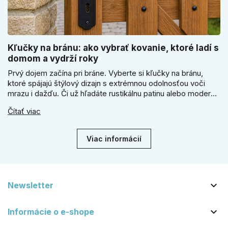
Kľučky na bránu: ako vybrať kovanie, ktoré ladí s
domom a vydrží roky
Prvý dojem začína pri bráne. Vyberte si kľučky na bránu,
ktoré spájajú štýlový dizajn s extrémnou odolnosťou voči
mrazu i dažďu. Či už hľadáte rustikálnu patinu alebo moderné
línie, naše kované kovanie s práškovým lakom nehrdzavie a
Čítať viac
vydrží roky. Zabezpečte svoj vstup kvalitou, ktorá prežije
dekády. Objavte našu ponuku a vyberte si tú pravú!
Viac informácií

Newsletter

Informácie o e-shope