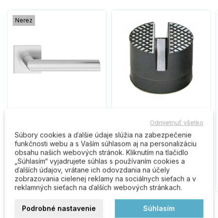
Nerez
LEDA H kľučka nerez
GN08 ochranná guma
Odmietnuť všetko
LNOK
Súbory cookies a ďalšie údaje slúžia na zabezpečenie
funkčnosti webu a s Vaším súhlasom aj na personalizáciu
obsahu našich webových stránok. Kliknutím na tlačidlo
10,70 €
4,80 €
„Súhlasím“ vyjadrujete súhlas s používaním cookies a
ďalších údajov, vrátane ich odovzdania na účely
Do košíka
Do košíka
zobrazovania cielenej reklamy na sociálnych sieťach a v
reklamných sieťach na ďalších webových stránkach.
Podrobné nastavenie
Súhlasím