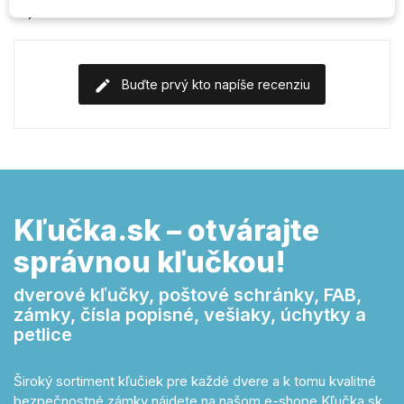
Komentáre (0)
Buďte prvý kto napíše recenziu
Kľučka.sk – otvárajte
správnou kľučkou!
dverové kľučky, poštové schránky, FAB,
zámky, čísla popisné, vešiaky, úchytky a
petlice
Široký sortiment kľučiek pre každé dvere a k tomu kvalitné
bezpečnostné zámky nájdete na našom e-shope Kľučka.sk.