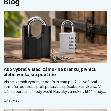
Blog
Ako vybrať visiaci zámok na bránku, pivnicu
alebo vonkajšie použitie
Visiaci zámok vyberajte podľa miesta použitia, veľkosti
strmeňa, odolnosti proti počasiu a spôsobu zamykania. V
článku poradíme, kedy zvoliť klasický zámok na kľúč, kedy
kódový visiaci zámok, kedy vodeodolné prevedenie a prečo
Čítať viac
sa pri bránke, pivnici alebo záhradnom domčeku neoplatí
riadiť len cenou, vzhľadom alebo veľkosťou.