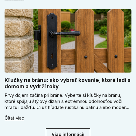
kľúčové jeho správne ukotvenie.
Kľučky na bránu: ako vybrať kovanie, ktoré ladí s
domom a vydrží roky
Prvý dojem začína pri bráne. Vyberte si kľučky na bránu,
ktoré spájajú štýlový dizajn s extrémnou odolnosťou voči
mrazu i dažďu. Či už hľadáte rustikálnu patinu alebo moderné
línie, naše kované kovanie s práškovým lakom nehrdzavie a
Čítať viac
vydrží roky. Zabezpečte svoj vstup kvalitou, ktorá prežije
dekády. Objavte našu ponuku a vyberte si tú pravú!
Viac informácií