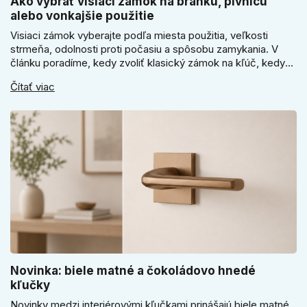
Ako vybrať visiaci zámok na bránku, pivnicu
alebo vonkajšie použitie
Visiaci zámok vyberajte podľa miesta použitia, veľkosti
strmeňa, odolnosti proti počasiu a spôsobu zamykania. V
článku poradíme, kedy zvoliť klasický zámok na kľúč, kedy
kódový visiaci zámok, kedy vodeodolné prevedenie a prečo
Čítať viac
sa pri bránke, pivnici alebo záhradnom domčeku neoplatí
riadiť len cenou, vzhľadom alebo veľkosťou.
Novinka: biele matné a čokoládovo hnedé
kľučky
Novinky medzi interiérovými kľučkami prinášajú biele matné