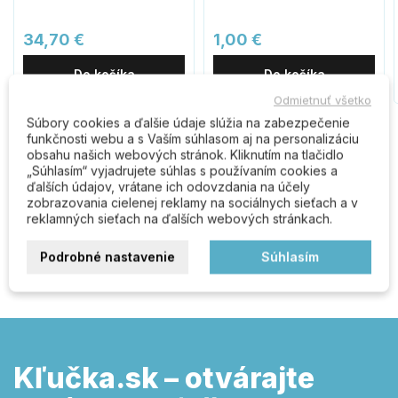
34,70 €
1,00 €
Do košíka
Do košíka
Odmietnuť všetko
Súbory cookies a ďalšie údaje slúžia na zabezpečenie
funkčnosti webu a s Vaším súhlasom aj na personalizáciu
obsahu našich webových stránok. Kliknutím na tlačidlo
Komentáre (0)
„Súhlasím“ vyjadrujete súhlas s používaním cookies a
ďalších údajov, vrátane ich odovzdania na účely
zobrazovania cielenej reklamy na sociálnych sieťach a v
reklamných sieťach na ďalších webových stránkach.
Buďte prvý kto napíše recenziu
Podrobné nastavenie
Súhlasím
Kľučka.sk – otvárajte