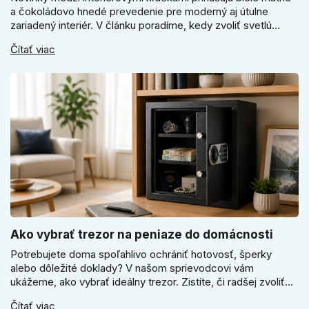
a čokoládovo hnedé prevedenie pre moderný aj útulne
zariadený interiér. V článku poradíme, kedy zvoliť svetlú
Super SLIM kľučku, kedy čokoládovo hnedý Slim model a
Čítať viac
ako vyberať medzi okrúhlym a štvorcovým štítom. Nové
odtiene pomôžu zladiť dvere s interiérom.
Ako vybrať trezor na peniaze do domácnosti
Potrebujete doma spoľahlivo ochrániť hotovosť, šperky
alebo dôležité doklady? V našom sprievodcovi vám
ukážeme, ako vybrať ideálny trezor. Zistíte, či radšej zvoliť
elektronický alebo mechanický zámok, a prečo je absolútne
Čítať viac