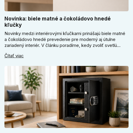
Novinka: biele matné a čokoládovo hnedé
kľučky
Novinky medzi interiérovými kľučkami prinášajú biele matné
a čokoládovo hnedé prevedenie pre moderný aj útulne
zariadený interiér. V článku poradíme, kedy zvoliť svetlú
Super SLIM kľučku, kedy čokoládovo hnedý Slim model a
Čítať viac
ako vyberať medzi okrúhlym a štvorcovým štítom. Nové
odtiene pomôžu zladiť dvere s interiérom.