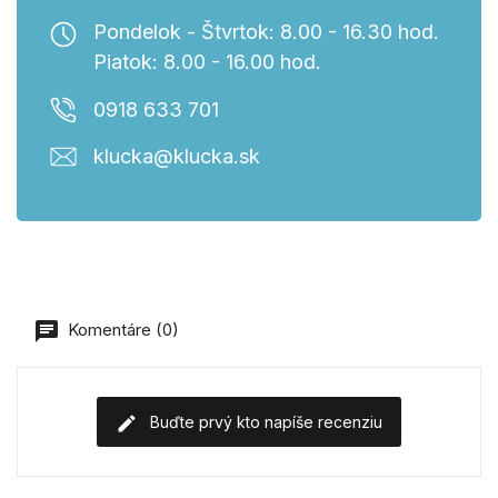
Pondelok - Štvrtok: 8.00 - 16.30 hod.
Piatok: 8.00 - 16.00 hod.
0918 633 701
klucka@klucka.sk
Komentáre (0)
Buďte prvý kto napíše recenziu