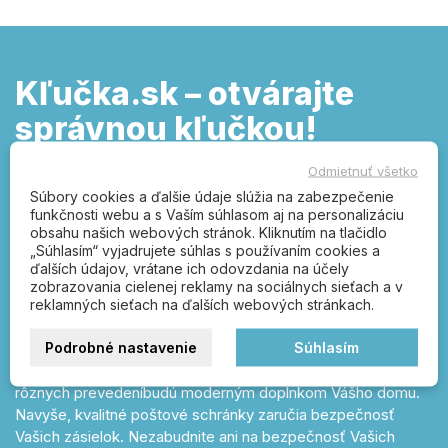
Kľučka.sk – otvárajte
správnou kľučkou!
dverové kľučky, poštové schránky, FAB,
Odmietnuť všetko
zámky, čísla popisné, vešiaky, úchytky a
Súbory cookies a ďalšie údaje slúžia na zabezpečenie
petlice
funkčnosti webu a s Vaším súhlasom aj na personalizáciu
obsahu našich webových stránok. Kliknutím na tlačidlo
„Súhlasím“ vyjadrujete súhlas s používaním cookies a
Široký sortiment kľučiek pre každé dvere a k tomu kvalitné
ďalších údajov, vrátane ich odovzdania na účely
bezpečnostné zámky nájdete na našom e-shope Kľučka.sk.
zobrazovania cielenej reklamy na sociálnych sieťach a v
Nerezové aj plastové kľučky a k tomu dlhé alebo delené štíty
reklamných sieťach na ďalších webových stránkach.
nesmú chýbať na žiadnych dverách. V našej ponuke nájdete
Podrobné nastavenie
Súhlasím
široký sortiment tovarov, ktorý súvisí s kovaním a tiež aj iné
produkty pre Váš vysnívaný domov. Číselné označenia
rôznych prevedeníbudú moderným doplnkom Vášho domu.
Navyše, kvalitné poštové schránky zaručia bezpečnosť
Vašich zásielok. Nezabudnite ani na bezpečnosť Vašich