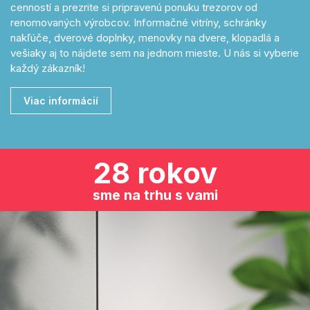
cenností a prezrite si pripravenú ponuku trezorov od
renomovaných výrobcov. Informačné vitríny, schránky
nakľúče, dverové doplnky, menovky na dvere, klopadlá a
vešiaky aj to nájdete sem na jednom mieste. U nás si vyberie
každý zákazník!
Viac informácií
28 rokov
sme na trhu s vami