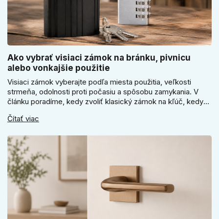
Ako vybrať visiaci zámok na bránku, pivnicu
alebo vonkajšie použitie
Visiaci zámok vyberajte podľa miesta použitia, veľkosti
strmeňa, odolnosti proti počasiu a spôsobu zamykania. V
článku poradíme, kedy zvoliť klasický zámok na kľúč, kedy
kódový visiaci zámok, kedy vodeodolné prevedenie a prečo
Čítať viac
sa pri bránke, pivnici alebo záhradnom domčeku neoplatí
riadiť len cenou, vzhľadom alebo veľkosťou.