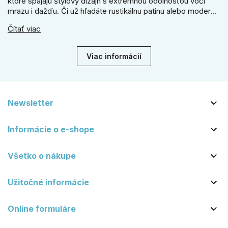
ktoré spájajú štýlový dizajn s extrémnou odolnosťou voči
mrazu i dažďu. Či už hľadáte rustikálnu patinu alebo moderné
línie, naše kované kovanie s práškovým lakom nehrdzavie a
Čítať viac
vydrží roky. Zabezpečte svoj vstup kvalitou, ktorá prežije
dekády. Objavte našu ponuku a vyberte si tú pravú!
Viac informácií

Newsletter

Informácie o e-shope

Všetko o nákupe

Užitočné informácie

Online formuláre