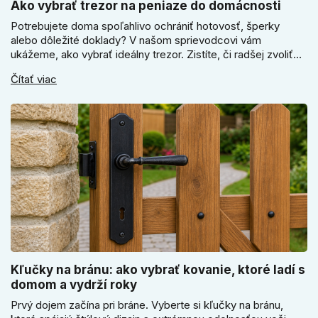
Ako vybrať trezor na peniaze do domácnosti
Potrebujete doma spoľahlivo ochrániť hotovosť, šperky
alebo dôležité doklady? V našom sprievodcovi vám
ukážeme, ako vybrať ideálny trezor. Zistíte, či radšej zvoliť
elektronický alebo mechanický zámok, a prečo je absolútne
Čítať viac
kľúčové jeho správne ukotvenie.
Kľučky na bránu: ako vybrať kovanie, ktoré ladí s
domom a vydrží roky
Prvý dojem začína pri bráne. Vyberte si kľučky na bránu,