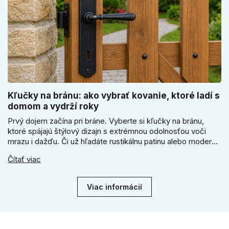
Kľučky na bránu: ako vybrať kovanie, ktoré ladí s
domom a vydrží roky
Prvý dojem začína pri bráne. Vyberte si kľučky na bránu,
ktoré spájajú štýlový dizajn s extrémnou odolnosťou voči
mrazu i dažďu. Či už hľadáte rustikálnu patinu alebo moderné
línie, naše kované kovanie s práškovým lakom nehrdzavie a
Čítať viac
vydrží roky. Zabezpečte svoj vstup kvalitou, ktorá prežije
dekády. Objavte našu ponuku a vyberte si tú pravú!
Viac informácií