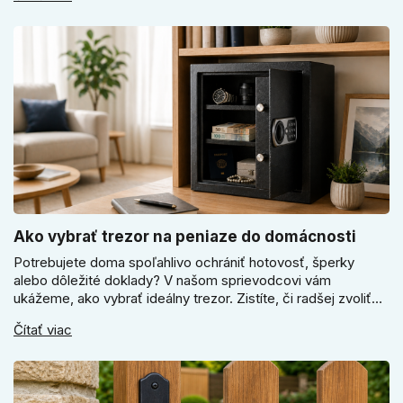
odtiene pomôžu zladiť dvere s interiérom.
Ako vybrať trezor na peniaze do domácnosti
Potrebujete doma spoľahlivo ochrániť hotovosť, šperky
alebo dôležité doklady? V našom sprievodcovi vám
ukážeme, ako vybrať ideálny trezor. Zistíte, či radšej zvoliť
elektronický alebo mechanický zámok, a prečo je absolútne
Čítať viac
kľúčové jeho správne ukotvenie.