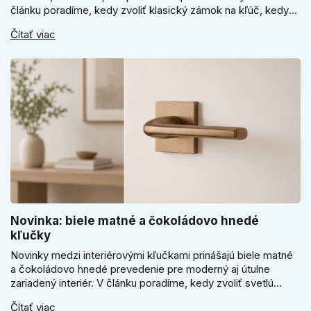
článku poradíme, kedy zvoliť klasický zámok na kľúč, kedy
kódový visiaci zámok, kedy vodeodolné prevedenie a prečo
Čítať viac
sa pri bránke, pivnici alebo záhradnom domčeku neoplatí
riadiť len cenou, vzhľadom alebo veľkosťou.
Novinka: biele matné a čokoládovo hnedé
kľučky
Novinky medzi interiérovými kľučkami prinášajú biele matné
a čokoládovo hnedé prevedenie pre moderný aj útulne
zariadený interiér. V článku poradíme, kedy zvoliť svetlú
Super SLIM kľučku, kedy čokoládovo hnedý Slim model a
Čítať viac
ako vyberať medzi okrúhlym a štvorcovým štítom. Nové