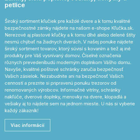
petlice
Široký sortiment kľučiek pre každé dvere a k tomu kvalitné
bezpečnostné zámky nájdete na našom e-shope Kľučka.sk.
Nerezové aj plastové kľučky a k tomu dlhé alebo delené štíty
nesmú chýbať na žiadnych dverách. V našej ponuke nájdete
široký sortiment tovarov, ktorý súvisí s kovaním a tiež aj iné
produkty pre Váš vysnívaný domov. Číselné označenia
rôznych prevedeníbudú moderným doplnkom Vášho domu.
Navyše, kvalitné poštové schránky zaručia bezpečnosť
Vašich zásielok. Nezabudnite ani na bezpečnosť Vašich
cenností a prezrite si pripravenú ponuku trezorov od
renomovaných výrobcov. Informačné vitríny, schránky
nakľúče, dverové doplnky, menovky na dvere, klopadlá a
vešiaky aj to nájdete sem na jednom mieste. U nás si vyberie
každý zákazník!
Viac informácií