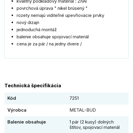
kvalitný podkladový materiál : ZnAl
povrchová úprava " nikel brúsený "
rozety nemajú viditeľné upevňovacie prvky
nový dizajn
jednoduchá montáž
balenie obsahuje spojovací materiál
cena je za pár / na jedny dvere /
Technická špecifikácia
Kód
7251
Výrobca
METAL-BUD
Balenie obsahuje
1 pár (2 kusy) dolných
štítov, spojovací materiál