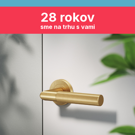
28 rokov
sme na trhu s vami