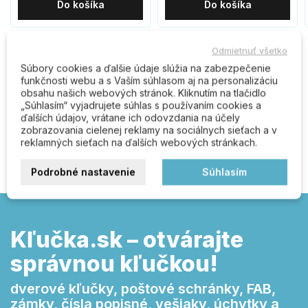
Do košíka
Do košíka
Odmietnuť všetko
Súbory cookies a ďalšie údaje slúžia na zabezpečenie
Komentáre (0)
funkčnosti webu a s Vaším súhlasom aj na personalizáciu
obsahu našich webových stránok. Kliknutím na tlačidlo
„Súhlasím“ vyjadrujete súhlas s používaním cookies a
ďalších údajov, vrátane ich odovzdania na účely
Buďte prvý kto napíše recenziu
zobrazovania cielenej reklamy na sociálnych sieťach a v
reklamných sieťach na ďalších webových stránkach.
Podrobné nastavenie
Súhlasím
Kľučka.sk – otvárajte
správnou kľučkou!
dverové kľučky, poštové schránky, FAB,
zámky, čísla popisné, vešiaky, úchytky a