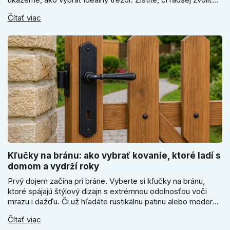
elektronický alebo mechanický zámok, a prečo je absolútne
Čítať viac
kľúčové jeho správne ukotvenie.
Kľučky na bránu: ako vybrať kovanie, ktoré ladí s
domom a vydrží roky
Prvý dojem začína pri bráne. Vyberte si kľučky na bránu,
ktoré spájajú štýlový dizajn s extrémnou odolnosťou voči
mrazu i dažďu. Či už hľadáte rustikálnu patinu alebo moderné
línie, naše kované kovanie s práškovým lakom nehrdzavie a
Čítať viac
vydrží roky. Zabezpečte svoj vstup kvalitou, ktorá prežije