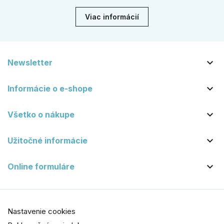
dekády. Objavte našu ponuku a vyberte si tú pravú!
Viac informácií

Newsletter

Informácie o e-shope

Všetko o nákupe

Užitočné informácie

Online formuláre
Nastavenie cookies