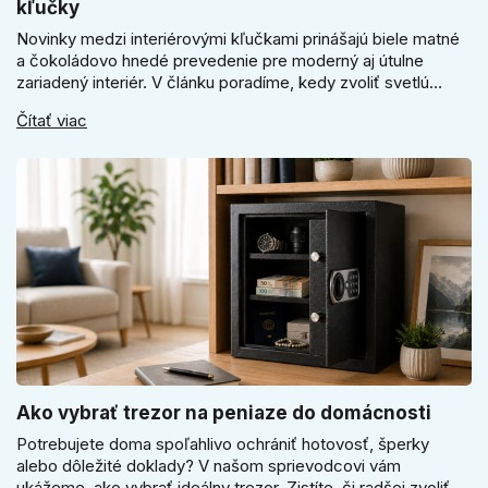
kľučky
Novinky medzi interiérovými kľučkami prinášajú biele matné
a čokoládovo hnedé prevedenie pre moderný aj útulne
zariadený interiér. V článku poradíme, kedy zvoliť svetlú
Super SLIM kľučku, kedy čokoládovo hnedý Slim model a
Čítať viac
ako vyberať medzi okrúhlym a štvorcovým štítom. Nové
odtiene pomôžu zladiť dvere s interiérom.
Ako vybrať trezor na peniaze do domácnosti
Potrebujete doma spoľahlivo ochrániť hotovosť, šperky
alebo dôležité doklady? V našom sprievodcovi vám
ukážeme, ako vybrať ideálny trezor. Zistíte, či radšej zvoliť