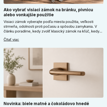
Ako vybrať visiaci zámok na bránku, pivnicu
alebo vonkajšie použitie
Visiaci zámok vyberajte podľa miesta použitia, veľkosti
strmeňa, odolnosti proti počasiu a spôsobu zamykania. V
článku poradíme, kedy zvoliť klasický zámok na kľúč, kedy
kódový visiaci zámok, kedy vodeodolné prevedenie a prečo
Čítať viac
sa pri bránke, pivnici alebo záhradnom domčeku neoplatí
riadiť len cenou, vzhľadom alebo veľkosťou.
Novinka: biele matné a čokoládovo hnedé