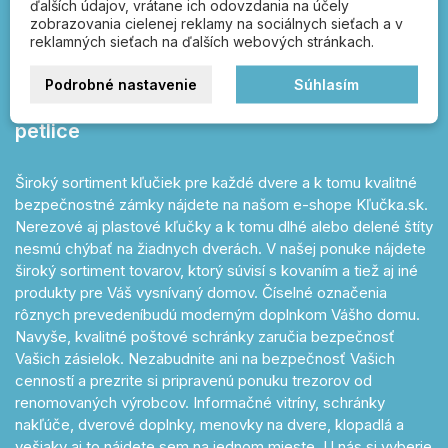
ďalších údajov, vrátane ich odovzdania na účely
Kľučka.sk – otvárajte
zobrazovania cielenej reklamy na sociálnych sieťach a v
správnou kľučkou!
reklamných sieťach na ďalších webových stránkach.
Podrobné nastavenie
Súhlasím
dverové kľučky, poštové schránky, FAB,
zámky, čísla popisné, vešiaky, úchytky a
petlice
Široký sortiment kľučiek pre každé dvere a k tomu kvalitné
bezpečnostné zámky nájdete na našom e-shope Kľučka.sk.
Nerezové aj plastové kľučky a k tomu dlhé alebo delené štíty
nesmú chýbať na žiadnych dverách. V našej ponuke nájdete
široký sortiment tovarov, ktorý súvisí s kovaním a tiež aj iné
produkty pre Váš vysnívaný domov. Číselné označenia
rôznych prevedeníbudú moderným doplnkom Vášho domu.
Navyše, kvalitné poštové schránky zaručia bezpečnosť
Vašich zásielok. Nezabudnite ani na bezpečnosť Vašich
cenností a prezrite si pripravenú ponuku trezorov od
renomovaných výrobcov. Informačné vitríny, schránky
nakľúče, dverové doplnky, menovky na dvere, klopadlá a
vešiaky aj to nájdete sem na jednom mieste. U nás si vyberie