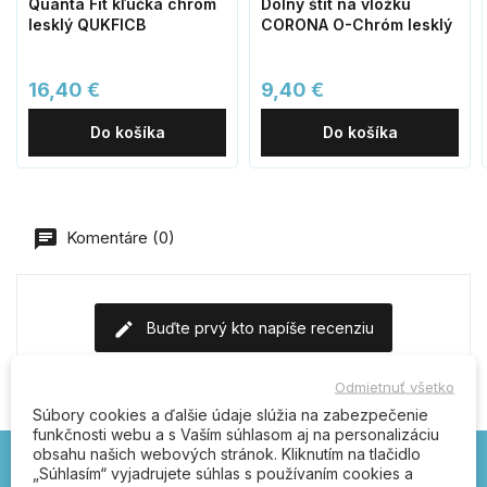
Quanta Fit kľučka chróm
Dolný štít na vložku
lesklý QUKFICB
CORONA O-Chróm lesklý
16,40 €
9,40 €
Do košíka
Do košíka
Komentáre (0)
Buďte prvý kto napíše recenziu
Odmietnuť všetko
Súbory cookies a ďalšie údaje slúžia na zabezpečenie
funkčnosti webu a s Vaším súhlasom aj na personalizáciu
obsahu našich webových stránok. Kliknutím na tlačidlo
„Súhlasím“ vyjadrujete súhlas s používaním cookies a